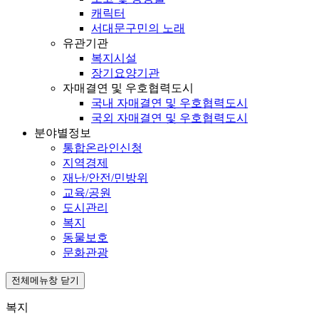
캐릭터
서대문구민의 노래
유관기관
복지시설
장기요양기관
자매결연 및 우호협력도시
국내 자매결연 및 우호협력도시
국외 자매결연 및 우호협력도시
분야별정보
통합온라인신청
지역경제
재난/안전/민방위
교육/공원
도시관리
복지
동물보호
문화관광
전체메뉴창 닫기
복지