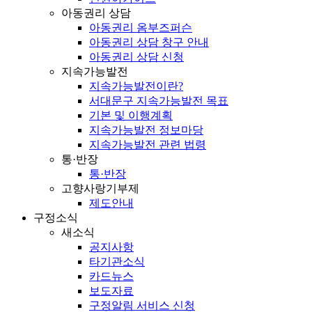
아동권리 상담
아동권리 옴부즈퍼슨
아동권리 상담 창구 안내
아동권리 상담 신청
지속가능발전
지속가능발전이란?
서대문구 지속가능발전 목표
기본 및 이행계획
지속가능발전 정보마당
지속가능발전 관련 법령
통·반장
통·반장
고향사랑기부제
제도안내
구정소식
새소식
공지사항
타기관소식
카드뉴스
보도자료
구정알림 서비스 신청