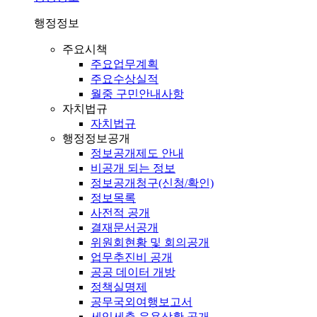
행정정보
주요시책
주요업무계획
주요수상실적
월중 구민안내사항
자치법규
자치법규
행정정보공개
정보공개제도 안내
비공개 되는 정보
정보공개청구(신청/확인)
정보목록
사전적 공개
결재문서공개
위원회현황 및 회의공개
업무추진비 공개
공공 데이터 개방
정책실명제
공무국외여행보고서
세입세출 운용상황 공개