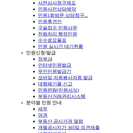
사전심사청구제도
민원사전상담예약
민원1회방문 상담창구...
민원후견인
구술접수 민원사무
전화처리 행정민원
수수료요율표
민원 실시간 대기현황
민원신청/발급
정부24
인터넷민원발급
무인민원발급기
모바일 자원봉사자증 발급
대형폐기물 신고
민원편람(민원서식)
부동산거래관리시스템
분야별 민원 안내
세무
여권
부동산 공시가격 열람
개별공시지가 365일 의견제출