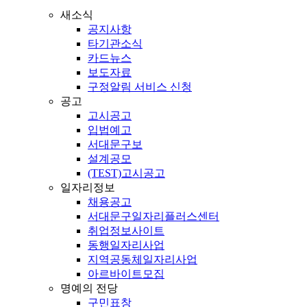
새소식
공지사항
타기관소식
카드뉴스
보도자료
구정알림 서비스 신청
공고
고시공고
입법예고
서대문구보
설계공모
(TEST)고시공고
일자리정보
채용공고
서대문구일자리플러스센터
취업정보사이트
동행일자리사업
지역공동체일자리사업
아르바이트모집
명예의 전당
구민표창