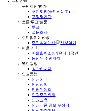
구민참여
구민제안/평가
구민제안(국민신문고)
구정평가단
토론/투표/설문
투표
설문조사
주민참여예산방
주민참여예산
마을·자치
마을활력소&커뮤니티공간
동단위 주민자치
열린광장
칭찬합시다
인권동행
인권센터
인권정책
인권위원회
인권주민회의
인권교육
인권작품 공모 수상작
인권아카이브