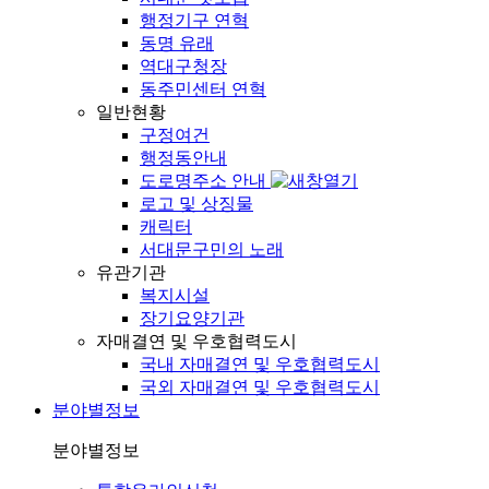
행정기구 연혁
동명 유래
역대구청장
동주민센터 연혁
일반현황
구정여건
행정동안내
도로명주소 안내
로고 및 상징물
캐릭터
서대문구민의 노래
유관기관
복지시설
장기요양기관
자매결연 및 우호협력도시
국내 자매결연 및 우호협력도시
국외 자매결연 및 우호협력도시
분야별정보
분야별정보