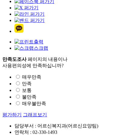
출력
스크랩
만족도조사
페이지의 내용이나
사용편의성에 만족하십니까?
매우만족
만족
보통
불만족
매우불만족
평가하기
그래프보기
담당부서 : 어르신복지과(어르신요양팀)
연락처 : 02-330-1493