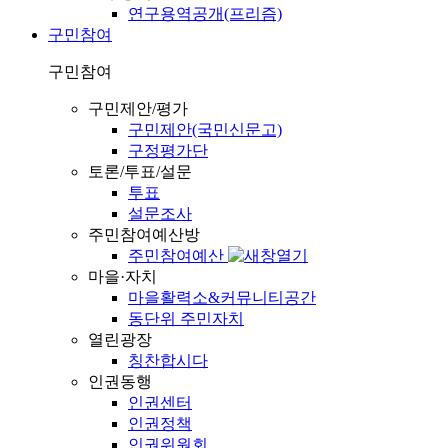
연구용역공개(프리즘)
구민참여
구민참여
구민제안/평가
구민제안(국민신문고)
구정평가단
토론/투표/설문
투표
설문조사
주민참여예산방
주민참여예산
마을·자치
마을활력소&커뮤니티공간
동단위 주민자치
열린광장
칭찬합시다
인권동행
인권센터
인권정책
인권위원회