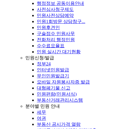
행정정보 공동이용안내
사전심사청구제도
민원사전상담예약
민원1회방문 상담창구...
민원후견인
구술접수 민원사무
전화처리 행정민원
수수료요율표
민원 실시간 대기현황
민원신청/발급
정부24
인터넷민원발급
무인민원발급기
모바일 자원봉사자증 발급
대형폐기물 신고
민원편람(민원서식)
부동산거래관리시스템
분야별 민원 안내
세무
여권
부동산 공시가격 열람