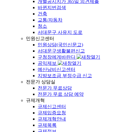
개별공시지가 365일 의견제출
바뀐지번검색
건축
교통/자동차
청소
서대문구 사유지 도로
민원신고센터
민원상담(국민신문고)
서대문구생활불편신고
구청장에게바란다
공익제보
예산낭비신고센터
지방보조금 부정수급 신고
전문가 상담실
전문가 무료상담
전문가 무료 상담 예약
규제개혁
규제신고센터
규제입증요청
규제개혁안내
규제목록
규제정보