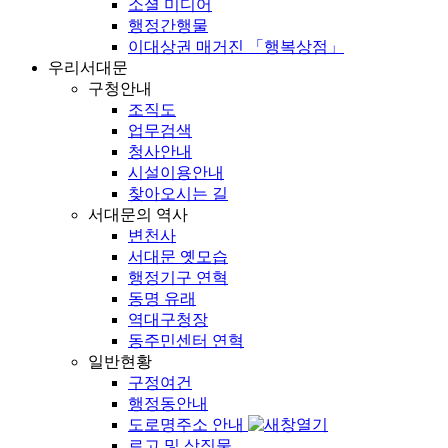
소셜 미디어
행정간행물
이대상권 매거진 「행복상점」
우리서대문
구청안내
조직도
업무검색
청사안내
시설이용안내
찾아오시는 길
서대문의 역사
변천사
서대문 옛모습
행정기구 연혁
동명 유래
역대구청장
동주민센터 연혁
일반현황
구정여건
행정동안내
도로명주소 안내
로고 및 상징물