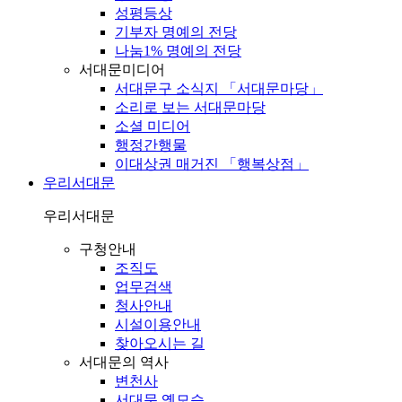
성평등상
기부자 명예의 전당
나눔1% 명예의 전당
서대문미디어
서대문구 소식지 「서대문마당」
소리로 보는 서대문마당
소셜 미디어
행정간행물
이대상권 매거진 「행복상점」
우리서대문
우리서대문
구청안내
조직도
업무검색
청사안내
시설이용안내
찾아오시는 길
서대문의 역사
변천사
서대문 옛모습