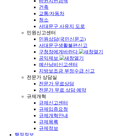
바뀐지번검색
건축
교통/자동차
청소
서대문구 사유지 도로
민원신고센터
민원상담(국민신문고)
서대문구생활불편신고
구청장에게바란다
공익제보
예산낭비신고센터
지방보조금 부정수급 신고
전문가 상담실
전문가 무료상담
전문가 무료 상담 예약
규제개혁
규제신고센터
규제입증요청
규제개혁안내
규제목록
규제정보
행정정보