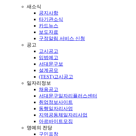
새소식
공지사항
타기관소식
카드뉴스
보도자료
구정알림 서비스 신청
공고
고시공고
입법예고
서대문구보
설계공모
(TEST)고시공고
일자리정보
채용공고
서대문구일자리플러스센터
취업정보사이트
동행일자리사업
지역공동체일자리사업
아르바이트모집
명예의 전당
구민표창