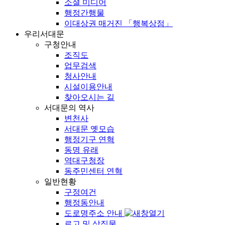
소셜 미디어
행정간행물
이대상권 매거진 「행복상점」
우리서대문
구청안내
조직도
업무검색
청사안내
시설이용안내
찾아오시는 길
서대문의 역사
변천사
서대문 옛모습
행정기구 연혁
동명 유래
역대구청장
동주민센터 연혁
일반현황
구정여건
행정동안내
도로명주소 안내
로고 및 상징물