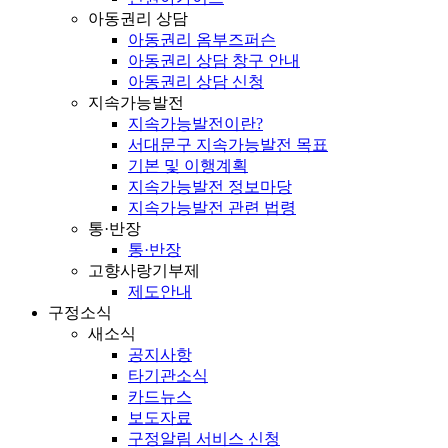
아동권리 상담
아동권리 옴부즈퍼슨
아동권리 상담 창구 안내
아동권리 상담 신청
지속가능발전
지속가능발전이란?
서대문구 지속가능발전 목표
기본 및 이행계획
지속가능발전 정보마당
지속가능발전 관련 법령
통·반장
통·반장
고향사랑기부제
제도안내
구정소식
새소식
공지사항
타기관소식
카드뉴스
보도자료
구정알림 서비스 신청