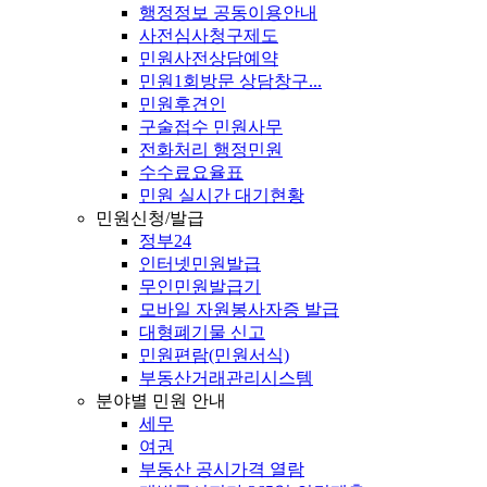
행정정보 공동이용안내
사전심사청구제도
민원사전상담예약
민원1회방문 상담창구...
민원후견인
구술접수 민원사무
전화처리 행정민원
수수료요율표
민원 실시간 대기현황
민원신청/발급
정부24
인터넷민원발급
무인민원발급기
모바일 자원봉사자증 발급
대형폐기물 신고
민원편람(민원서식)
부동산거래관리시스템
분야별 민원 안내
세무
여권
부동산 공시가격 열람