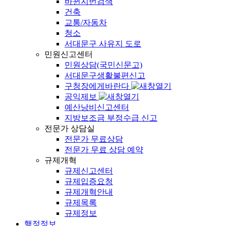
바뀐지번검색
건축
교통/자동차
청소
서대문구 사유지 도로
민원신고센터
민원상담(국민신문고)
서대문구생활불편신고
구청장에게바란다
공익제보
예산낭비신고센터
지방보조금 부정수급 신고
전문가 상담실
전문가 무료상담
전문가 무료 상담 예약
규제개혁
규제신고센터
규제입증요청
규제개혁안내
규제목록
규제정보
행정정보