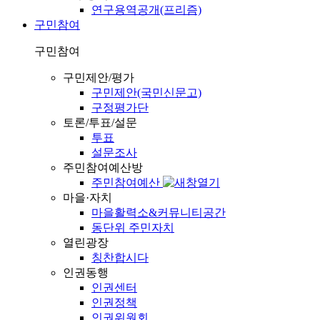
연구용역공개(프리즘)
구민참여
구민참여
구민제안/평가
구민제안(국민신문고)
구정평가단
토론/투표/설문
투표
설문조사
주민참여예산방
주민참여예산
마을·자치
마을활력소&커뮤니티공간
동단위 주민자치
열린광장
칭찬합시다
인권동행
인권센터
인권정책
인권위원회