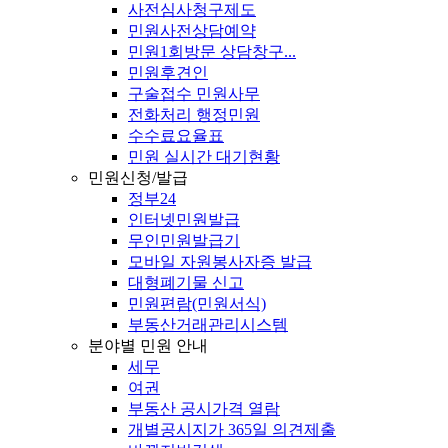
사전심사청구제도
민원사전상담예약
민원1회방문 상담창구...
민원후견인
구술접수 민원사무
전화처리 행정민원
수수료요율표
민원 실시간 대기현황
민원신청/발급
정부24
인터넷민원발급
무인민원발급기
모바일 자원봉사자증 발급
대형폐기물 신고
민원편람(민원서식)
부동산거래관리시스템
분야별 민원 안내
세무
여권
부동산 공시가격 열람
개별공시지가 365일 의견제출