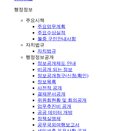
행정정보
주요시책
주요업무계획
주요수상실적
월중 구민안내사항
자치법규
자치법규
행정정보공개
정보공개제도 안내
비공개 되는 정보
정보공개청구(신청/확인)
정보목록
사전적 공개
결재문서공개
위원회현황 및 회의공개
업무추진비 공개
공공 데이터 개방
정책실명제
공무국외여행보고서
세입세출 운용상황 공개