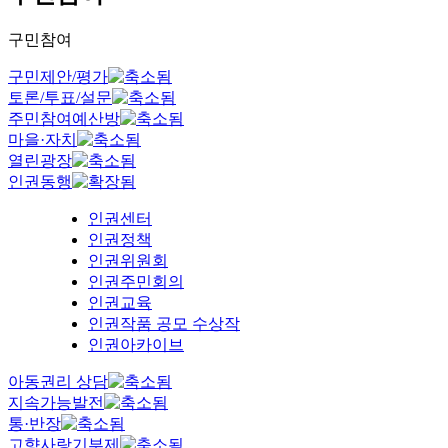
구민참여
구민제안/평가
토론/투표/설문
주민참여예산방
마을·자치
열린광장
인권동행
인권센터
인권정책
인권위원회
인권주민회의
인권교육
인권작품 공모 수상작
인권아카이브
아동권리 상담
지속가능발전
통·반장
고향사랑기부제