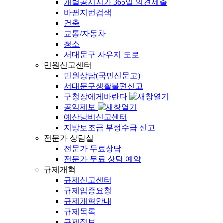
개별공시지가 365일 의견제출
바뀐지번검색
건축
교통/자동차
청소
서대문구 사유지 도로
민원신고센터
민원상담(국민신문고)
서대문구생활불편신고
구청장에게바란다
공익제보
예산낭비신고센터
지방보조금 부정수급 신고
전문가 상담실
전문가 무료상담
전문가 무료 상담 예약
규제개혁
규제신고센터
규제입증요청
규제개혁안내
규제목록
규제정보