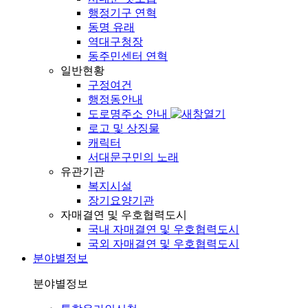
행정기구 연혁
동명 유래
역대구청장
동주민센터 연혁
일반현황
구정여건
행정동안내
도로명주소 안내
로고 및 상징물
캐릭터
서대문구민의 노래
유관기관
복지시설
장기요양기관
자매결연 및 우호협력도시
국내 자매결연 및 우호협력도시
국외 자매결연 및 우호협력도시
분야별정보
분야별정보