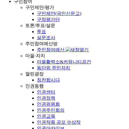
구민참여
구민제안/평가
구민제안(국민신문고)
구정평가단
토론/투표/설문
투표
설문조사
주민참여예산방
주민참여예산
마을·자치
마을활력소&커뮤니티공간
동단위 주민자치
열린광장
칭찬합시다
인권동행
인권센터
인권정책
인권위원회
인권주민회의
인권교육
인권작품 공모 수상작
인권아카이브