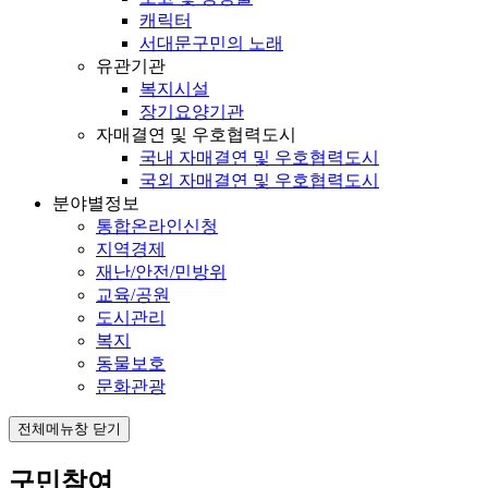
캐릭터
서대문구민의 노래
유관기관
복지시설
장기요양기관
자매결연 및 우호협력도시
국내 자매결연 및 우호협력도시
국외 자매결연 및 우호협력도시
분야별정보
통합온라인신청
지역경제
재난/안전/민방위
교육/공원
도시관리
복지
동물보호
문화관광
전체메뉴창 닫기
구민참여