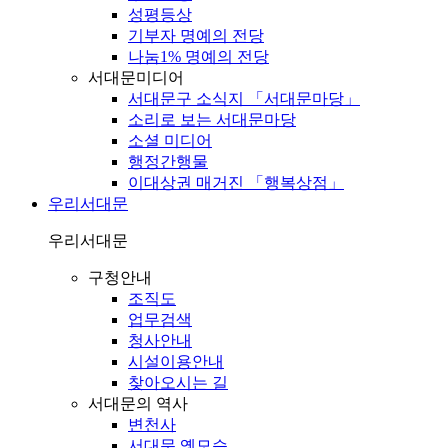
성평등상
기부자 명예의 전당
나눔1% 명예의 전당
서대문미디어
서대문구 소식지 「서대문마당」
소리로 보는 서대문마당
소셜 미디어
행정간행물
이대상권 매거진 「행복상점」
우리서대문
우리서대문
구청안내
조직도
업무검색
청사안내
시설이용안내
찾아오시는 길
서대문의 역사
변천사
서대문 옛모습