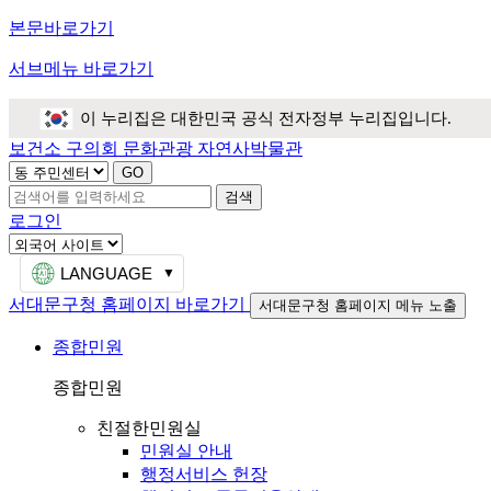
본문바로가기
서브메뉴 바로가기
이 누리집은 대한민국 공식 전자정부 누리집입니다.
보건소
구의회
문화관광
자연사박물관
검색
로그인
LANGUAGE
서대문구청 홈페이지 바로가기
서대문구청 홈페이지 메뉴 노출
종합민원
종합민원
친절한민원실
민원실 안내
행정서비스 헌장