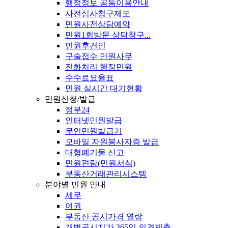
행정정보 공동이용안내
사전심사청구제도
민원사전상담예약
민원1회방문 상담창구...
민원후견인
구술접수 민원사무
전화처리 행정민원
수수료요율표
민원 실시간 대기현황
민원신청/발급
정부24
인터넷민원발급
무인민원발급기
모바일 자원봉사자증 발급
대형폐기물 신고
민원편람(민원서식)
부동산거래관리시스템
분야별 민원 안내
세무
여권
부동산 공시가격 열람
개별공시지가 365일 의견제출