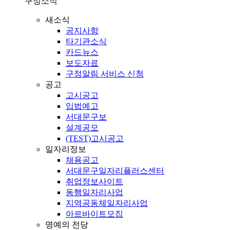
구정소식
새소식
공지사항
타기관소식
카드뉴스
보도자료
구정알림 서비스 신청
공고
고시공고
입법예고
서대문구보
설계공모
(TEST)고시공고
일자리정보
채용공고
서대문구일자리플러스센터
취업정보사이트
동행일자리사업
지역공동체일자리사업
아르바이트모집
명예의 전당