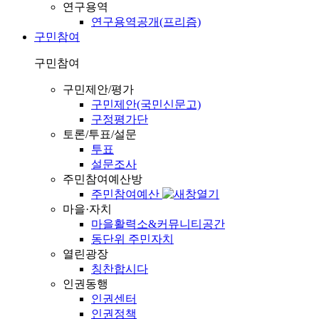
연구용역
연구용역공개(프리즘)
구민참여
구민참여
구민제안/평가
구민제안(국민신문고)
구정평가단
토론/투표/설문
투표
설문조사
주민참여예산방
주민참여예산
마을·자치
마을활력소&커뮤니티공간
동단위 주민자치
열린광장
칭찬합시다
인권동행
인권센터
인권정책