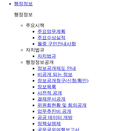
행정정보
행정정보
주요시책
주요업무계획
주요수상실적
월중 구민안내사항
자치법규
자치법규
행정정보공개
정보공개제도 안내
비공개 되는 정보
정보공개청구(신청/확인)
정보목록
사전적 공개
결재문서공개
위원회현황 및 회의공개
업무추진비 공개
공공 데이터 개방
정책실명제
공무국외여행보고서