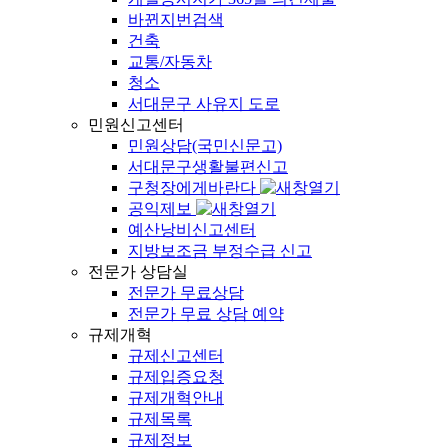
바뀐지번검색
건축
교통/자동차
청소
서대문구 사유지 도로
민원신고센터
민원상담(국민신문고)
서대문구생활불편신고
구청장에게바란다
공익제보
예산낭비신고센터
지방보조금 부정수급 신고
전문가 상담실
전문가 무료상담
전문가 무료 상담 예약
규제개혁
규제신고센터
규제입증요청
규제개혁안내
규제목록
규제정보