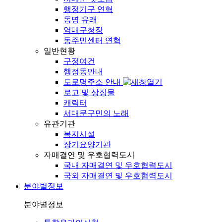
행정기구 연혁
동명 유래
역대구청장
동주민센터 연혁
일반현황
구정여건
행정동안내
도로명주소 안내
로고 및 상징물
캐릭터
서대문구민의 노래
유관기관
복지시설
장기요양기관
자매결연 및 우호협력도시
국내 자매결연 및 우호협력도시
국외 자매결연 및 우호협력도시
분야별정보
분야별정보