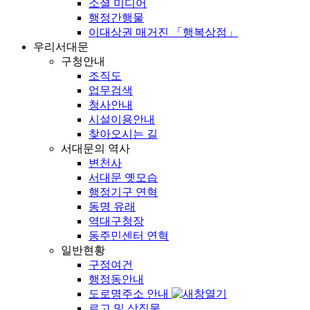
소셜 미디어
행정간행물
이대상권 매거진 「행복상점」
우리서대문
구청안내
조직도
업무검색
청사안내
시설이용안내
찾아오시는 길
서대문의 역사
변천사
서대문 옛모습
행정기구 연혁
동명 유래
역대구청장
동주민센터 연혁
일반현황
구정여건
행정동안내
도로명주소 안내
로고 및 상징물