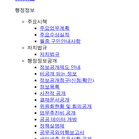
행정정보
주요시책
주요업무계획
주요수상실적
월중 구민안내사항
자치법규
자치법규
행정정보공개
정보공개제도 안내
비공개 되는 정보
정보공개청구(신청/확인)
정보목록
사전적 공개
결재문서공개
위원회현황 및 회의공개
업무추진비 공개
공공 데이터 개방
정책실명제
공무국외여행보고서
세입세출 운용상황 공개