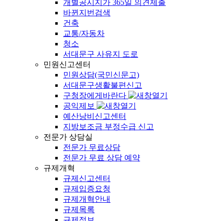
개별공시지가 365일 의견제출
바뀐지번검색
건축
교통/자동차
청소
서대문구 사유지 도로
민원신고센터
민원상담(국민신문고)
서대문구생활불편신고
구청장에게바란다
공익제보
예산낭비신고센터
지방보조금 부정수급 신고
전문가 상담실
전문가 무료상담
전문가 무료 상담 예약
규제개혁
규제신고센터
규제입증요청
규제개혁안내
규제목록
규제정보