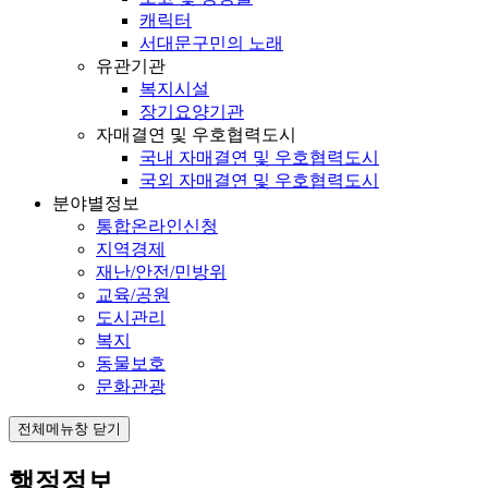
캐릭터
서대문구민의 노래
유관기관
복지시설
장기요양기관
자매결연 및 우호협력도시
국내 자매결연 및 우호협력도시
국외 자매결연 및 우호협력도시
분야별정보
통합온라인신청
지역경제
재난/안전/민방위
교육/공원
도시관리
복지
동물보호
문화관광
전체메뉴창 닫기
행정정보