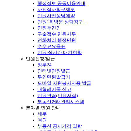
행정정보 공동이용안내
사전심사청구제도
민원사전상담예약
민원1회방문 상담창구...
민원후견인
구술접수 민원사무
전화처리 행정민원
수수료요율표
민원 실시간 대기현황
민원신청/발급
정부24
인터넷민원발급
무인민원발급기
모바일 자원봉사자증 발급
대형폐기물 신고
민원편람(민원서식)
부동산거래관리시스템
분야별 민원 안내
세무
여권
부동산 공시가격 열람