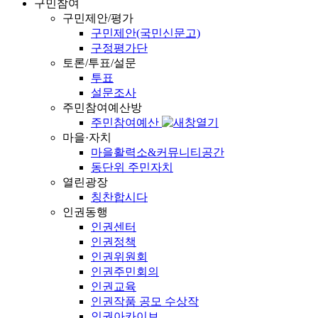
구민참여
구민제안/평가
구민제안(국민신문고)
구정평가단
토론/투표/설문
투표
설문조사
주민참여예산방
주민참여예산
마을·자치
마을활력소&커뮤니티공간
동단위 주민자치
열린광장
칭찬합시다
인권동행
인권센터
인권정책
인권위원회
인권주민회의
인권교육
인권작품 공모 수상작
인권아카이브