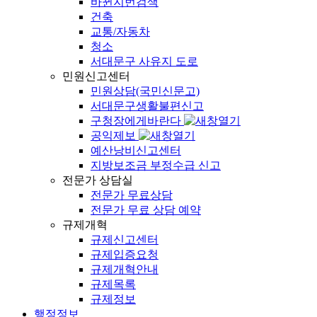
바뀐지번검색
건축
교통/자동차
청소
서대문구 사유지 도로
민원신고센터
민원상담(국민신문고)
서대문구생활불편신고
구청장에게바란다
공익제보
예산낭비신고센터
지방보조금 부정수급 신고
전문가 상담실
전문가 무료상담
전문가 무료 상담 예약
규제개혁
규제신고센터
규제입증요청
규제개혁안내
규제목록
규제정보
행정정보