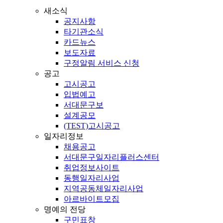
새소식
공지사항
타기관소식
카드뉴스
보도자료
구정알림 서비스 신청
공고
고시공고
입법예고
서대문구보
설계공모
(TEST)고시공고
일자리정보
채용공고
서대문구일자리플러스센터
취업정보사이트
동행일자리사업
지역공동체일자리사업
아르바이트모집
명예의 전당
구민표창