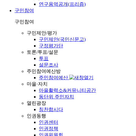
연구용역공개(프리즘)
구민참여
구민참여
구민제안/평가
구민제안(국민신문고)
구정평가단
토론/투표/설문
투표
설문조사
주민참여예산방
주민참여예산
마을·자치
마을활력소&커뮤니티공간
동단위 주민자치
열린광장
칭찬합시다
인권동행
인권센터
인권정책
인권위원회