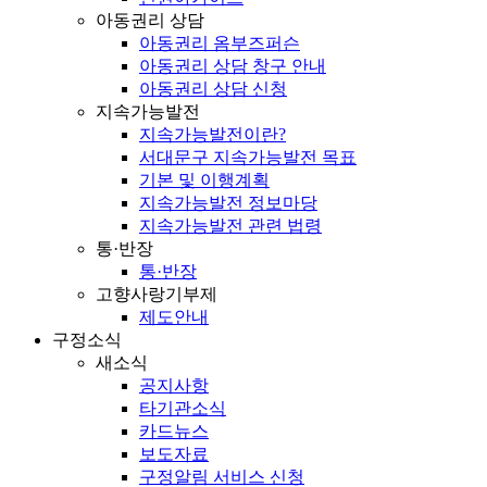
아동권리 상담
아동권리 옴부즈퍼슨
아동권리 상담 창구 안내
아동권리 상담 신청
지속가능발전
지속가능발전이란?
서대문구 지속가능발전 목표
기본 및 이행계획
지속가능발전 정보마당
지속가능발전 관련 법령
통·반장
통·반장
고향사랑기부제
제도안내
구정소식
새소식
공지사항
타기관소식
카드뉴스
보도자료
구정알림 서비스 신청