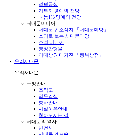
성평등상
기부자 명예의 전당
나눔1% 명예의 전당
서대문미디어
서대문구 소식지 「서대문마당」
소리로 보는 서대문마당
소셜 미디어
행정간행물
이대상권 매거진 「행복상점」
우리서대문
우리서대문
구청안내
조직도
업무검색
청사안내
시설이용안내
찾아오시는 길
서대문의 역사
변천사
서대문 옛모습