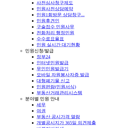
사전심사청구제도
민원사전상담예약
민원1회방문 상담창구...
민원후견인
구술접수 민원사무
전화처리 행정민원
수수료요율표
민원 실시간 대기현황
민원신청/발급
정부24
인터넷민원발급
무인민원발급기
모바일 자원봉사자증 발급
대형폐기물 신고
민원편람(민원서식)
부동산거래관리시스템
분야별 민원 안내
세무
여권
부동산 공시가격 열람
개별공시지가 365일 의견제출