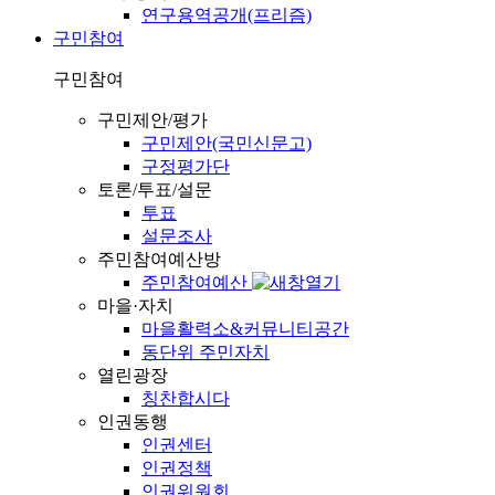
연구용역공개(프리즘)
구민참여
구민참여
구민제안/평가
구민제안(국민신문고)
구정평가단
토론/투표/설문
투표
설문조사
주민참여예산방
주민참여예산
마을·자치
마을활력소&커뮤니티공간
동단위 주민자치
열린광장
칭찬합시다
인권동행
인권센터
인권정책
인권위원회