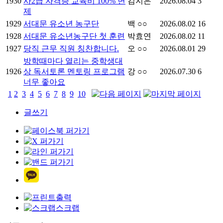
1930
사2급 자격증 교육비 100% 면
김지은
2026.08.04
3
제
1929
서대문 유소년 농구단
백 ○○
2026.08.02
16
1928
서대문 유소년농구단 첫 훈련
박효연
2026.08.02
11
1927
당직 근무 직원 칭찬합니다.
오 ○○
2026.08.01
29
방학때마다 열리는 중학생대
1926
상 독서토론 멘토링 프로그램
강 ○○
2026.07.30
6
너무 좋아요
1
2
3
4
5
6
7
8
9
10
글쓰기
출력
스크랩