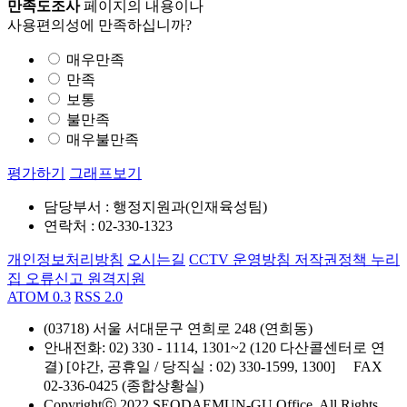
만족도조사
페이지의 내용이나
사용편의성에 만족하십니까?
매우만족
만족
보통
불만족
매우불만족
평가하기
그래프보기
담당부서 : 행정지원과(인재육성팀)
연락처 : 02-330-1323
개인정보처리방침
오시는길
CCTV 운영방침
저작권정책
누리
집 오류신고
원격지원
ATOM 0.3
RSS 2.0
(03718) 서울 서대문구 연희로 248 (연희동)
안내전화
: 02) 330 - 1114, 1301~2 (120 다산콜센터로 연
결) [야간, 공휴일 / 당직실 : 02) 330-1599, 1300]
FAX
02-336-0425 (종합상황실)
Copyrightⓒ 2022 SEODAEMUN-GU Office. All Rights