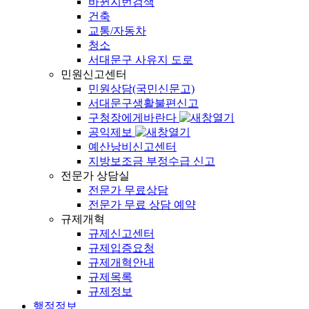
바뀐지번검색
건축
교통/자동차
청소
서대문구 사유지 도로
민원신고센터
민원상담(국민신문고)
서대문구생활불편신고
구청장에게바란다
공익제보
예산낭비신고센터
지방보조금 부정수급 신고
전문가 상담실
전문가 무료상담
전문가 무료 상담 예약
규제개혁
규제신고센터
규제입증요청
규제개혁안내
규제목록
규제정보
행정정보