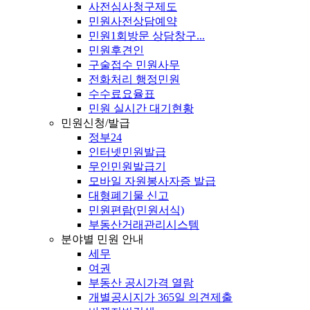
사전심사청구제도
민원사전상담예약
민원1회방문 상담창구...
민원후견인
구술접수 민원사무
전화처리 행정민원
수수료요율표
민원 실시간 대기현황
민원신청/발급
정부24
인터넷민원발급
무인민원발급기
모바일 자원봉사자증 발급
대형폐기물 신고
민원편람(민원서식)
부동산거래관리시스템
분야별 민원 안내
세무
여권
부동산 공시가격 열람
개별공시지가 365일 의견제출