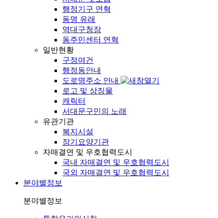
행정기구 연혁
동명 유래
역대구청장
동주민센터 연혁
일반현황
구정여건
행정동안내
도로명주소 안내
로고 및 상징물
캐릭터
서대문구민의 노래
유관기관
복지시설
장기요양기관
자매결연 및 우호협력도시
국내 자매결연 및 우호협력도시
국외 자매결연 및 우호협력도시
분야별정보
분야별정보