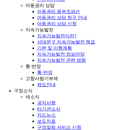
아동권리 상담
아동권리 옴부즈퍼슨
아동권리 상담 창구 안내
아동권리 상담 신청
지속가능발전
지속가능발전이란?
서대문구 지속가능발전 목표
기본 및 이행계획
지속가능발전 정보마당
지속가능발전 관련 법령
통·반장
통·반장
고향사랑기부제
제도안내
구정소식
새소식
공지사항
타기관소식
카드뉴스
보도자료
구정알림 서비스 신청