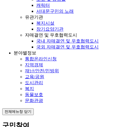
캐릭터
서대문구민의 노래
유관기관
복지시설
장기요양기관
자매결연 및 우호협력도시
국내 자매결연 및 우호협력도시
국외 자매결연 및 우호협력도시
분야별정보
통합온라인신청
지역경제
재난/안전/민방위
교육/공원
도시관리
복지
동물보호
문화관광
전체메뉴창 닫기
구민참여