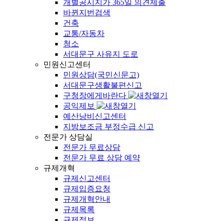
개별공시지가 365일 의견제출
바뀐지번검색
건축
교통/자동차
청소
서대문구 사유지 도로
민원신고센터
민원상담(국민신문고)
서대문구생활불편신고
구청장에게바란다
공익제보
예산낭비신고센터
지방보조금 부정수급 신고
전문가 상담실
전문가 무료상담
전문가 무료 상담 예약
규제개혁
규제신고센터
규제입증요청
규제개혁안내
규제목록
규제정보