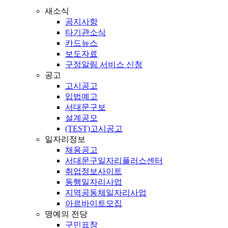
새소식
공지사항
타기관소식
카드뉴스
보도자료
구정알림 서비스 신청
공고
고시공고
입법예고
서대문구보
설계공모
(TEST)고시공고
일자리정보
채용공고
서대문구일자리플러스센터
취업정보사이트
동행일자리사업
지역공동체일자리사업
아르바이트모집
명예의 전당
구민표창