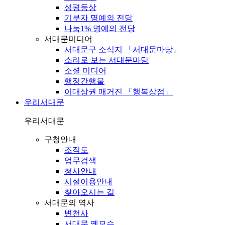
성평등상
기부자 명예의 전당
나눔1% 명예의 전당
서대문미디어
서대문구 소식지 「서대문마당」
소리로 보는 서대문마당
소셜 미디어
행정간행물
이대상권 매거진 「행복상점」
우리서대문
우리서대문
구청안내
조직도
업무검색
청사안내
시설이용안내
찾아오시는 길
서대문의 역사
변천사
서대문 옛모습