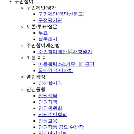
구민참여
구민제안/평가
구민제안(국민신문고)
구정평가단
토론/투표/설문
투표
설문조사
주민참여예산방
주민참여예산
마을·자치
마을활력소&커뮤니티공간
동단위 주민자치
열린광장
칭찬합시다
인권동행
인권센터
인권정책
인권위원회
인권주민회의
인권교육
인권작품 공모 수상작
인권아카이브