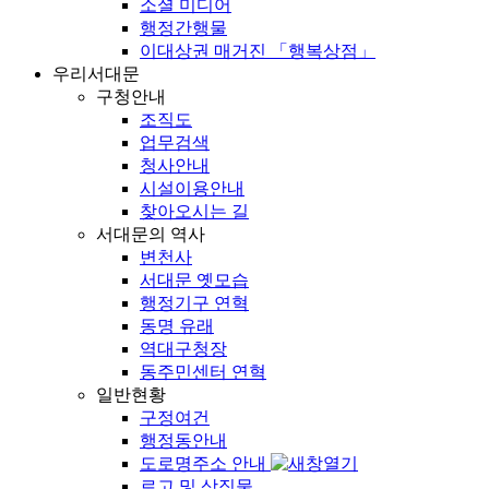
소셜 미디어
행정간행물
이대상권 매거진 「행복상점」
우리서대문
구청안내
조직도
업무검색
청사안내
시설이용안내
찾아오시는 길
서대문의 역사
변천사
서대문 옛모습
행정기구 연혁
동명 유래
역대구청장
동주민센터 연혁
일반현황
구정여건
행정동안내
도로명주소 안내
로고 및 상징물