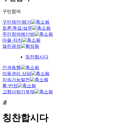
구민참여
구민제안/평가
토론/투표/설문
주민참여예산방
마을·자치
열린광장
칭찬합시다
인권동행
아동권리 상담
지속가능발전
통·반장
고향사랑기부제
홈
칭찬합시다