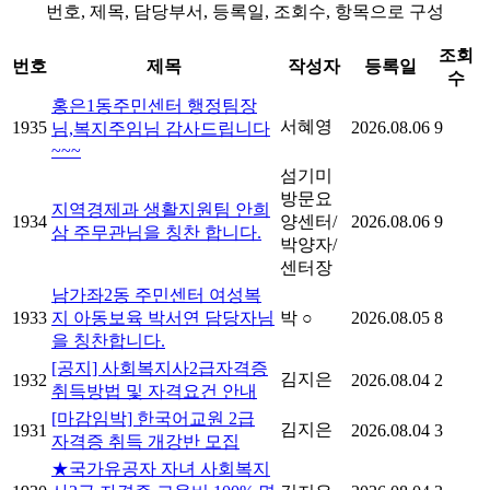
번호, 제목, 담당부서, 등록일, 조회수, 항목으로 구성
조회
번호
제목
작성자
등록일
수
홍은1동주민센터 행정팀장
서혜영
1935
2026.08.06
9
님,복지주임님 감사드립니다
~~~
섬기미
방문요
지역경제과 생활지원팀 안희
1934
양센터/
2026.08.06
9
삼 주무관님을 칭찬 합니다.
박양자/
센터장
남가좌2동 주민센터 여성복
1933
지 아동보육 박서연 담당자님
박 ○
2026.08.05
8
을 칭찬합니다.
[공지] 사회복지사2급자격증
김지은
1932
2026.08.04
2
취득방법 및 자격요건 안내
[마감임박] 한국어교원 2급
김지은
1931
2026.08.04
3
자격증 취득 개강반 모집
★국가유공자 자녀 사회복지