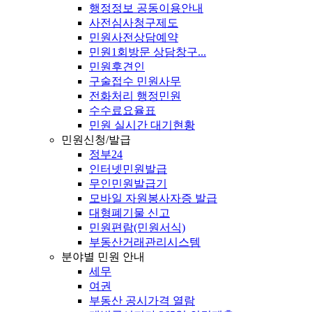
행정정보 공동이용안내
사전심사청구제도
민원사전상담예약
민원1회방문 상담창구...
민원후견인
구술접수 민원사무
전화처리 행정민원
수수료요율표
민원 실시간 대기현황
민원신청/발급
정부24
인터넷민원발급
무인민원발급기
모바일 자원봉사자증 발급
대형폐기물 신고
민원편람(민원서식)
부동산거래관리시스템
분야별 민원 안내
세무
여권
부동산 공시가격 열람