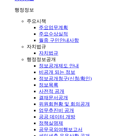
행정정보
주요시책
주요업무계획
주요수상실적
월중 구민안내사항
자치법규
자치법규
행정정보공개
정보공개제도 안내
비공개 되는 정보
정보공개청구(신청/확인)
정보목록
사전적 공개
결재문서공개
위원회현황 및 회의공개
업무추진비 공개
공공 데이터 개방
정책실명제
공무국외여행보고서
세입세출 운용상황 공개