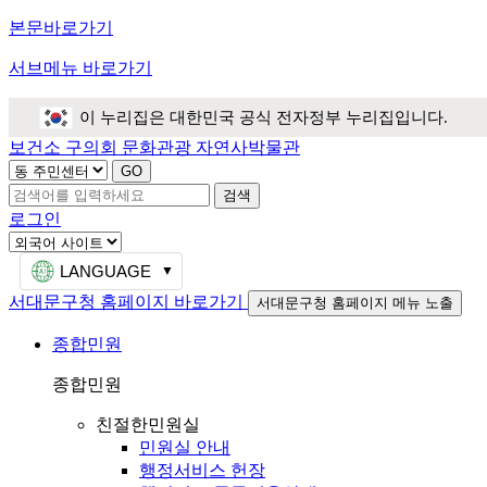
본문바로가기
서브메뉴 바로가기
이 누리집은 대한민국 공식 전자정부 누리집입니다.
보건소
구의회
문화관광
자연사박물관
검색
로그인
LANGUAGE
서대문구청 홈페이지 바로가기
서대문구청 홈페이지 메뉴 노출
종합민원
종합민원
친절한민원실
민원실 안내
행정서비스 헌장