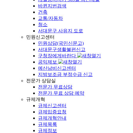
바뀐지번검색
건축
교통/자동차
청소
서대문구 사유지 도로
민원신고센터
민원상담(국민신문고)
서대문구생활불편신고
구청장에게바란다
공익제보
예산낭비신고센터
지방보조금 부정수급 신고
전문가 상담실
전문가 무료상담
전문가 무료 상담 예약
규제개혁
규제신고센터
규제입증요청
규제개혁안내
규제목록
규제정보