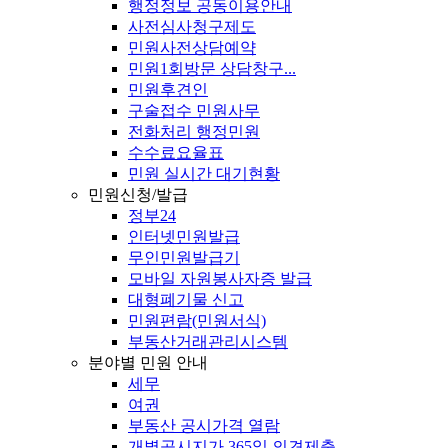
행정정보 공동이용안내
사전심사청구제도
민원사전상담예약
민원1회방문 상담창구...
민원후견인
구술접수 민원사무
전화처리 행정민원
수수료요율표
민원 실시간 대기현황
민원신청/발급
정부24
인터넷민원발급
무인민원발급기
모바일 자원봉사자증 발급
대형폐기물 신고
민원편람(민원서식)
부동산거래관리시스템
분야별 민원 안내
세무
여권
부동산 공시가격 열람
개별공시지가 365일 의견제출