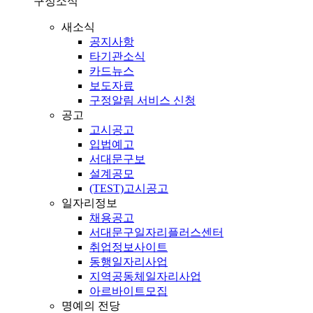
구정소식
새소식
공지사항
타기관소식
카드뉴스
보도자료
구정알림 서비스 신청
공고
고시공고
입법예고
서대문구보
설계공모
(TEST)고시공고
일자리정보
채용공고
서대문구일자리플러스센터
취업정보사이트
동행일자리사업
지역공동체일자리사업
아르바이트모집
명예의 전당