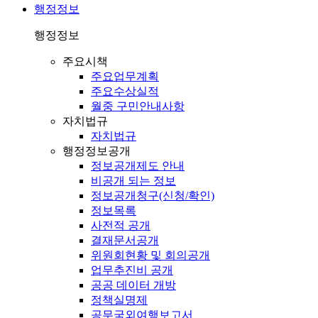
행정정보
행정정보
주요시책
주요업무계획
주요수상실적
월중 구민안내사항
자치법규
자치법규
행정정보공개
정보공개제도 안내
비공개 되는 정보
정보공개청구(신청/확인)
정보목록
사전적 공개
결재문서공개
위원회현황 및 회의공개
업무추진비 공개
공공 데이터 개방
정책실명제
공무국외여행보고서