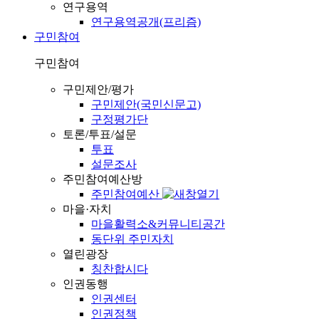
연구용역
연구용역공개(프리즘)
구민참여
구민참여
구민제안/평가
구민제안(국민신문고)
구정평가단
토론/투표/설문
투표
설문조사
주민참여예산방
주민참여예산
마을·자치
마을활력소&커뮤니티공간
동단위 주민자치
열린광장
칭찬합시다
인권동행
인권센터
인권정책