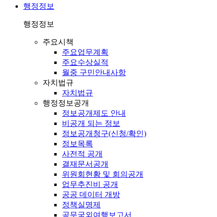
행정정보
행정정보
주요시책
주요업무계획
주요수상실적
월중 구민안내사항
자치법규
자치법규
행정정보공개
정보공개제도 안내
비공개 되는 정보
정보공개청구(신청/확인)
정보목록
사전적 공개
결재문서공개
위원회현황 및 회의공개
업무추진비 공개
공공 데이터 개방
정책실명제
공무국외여행보고서