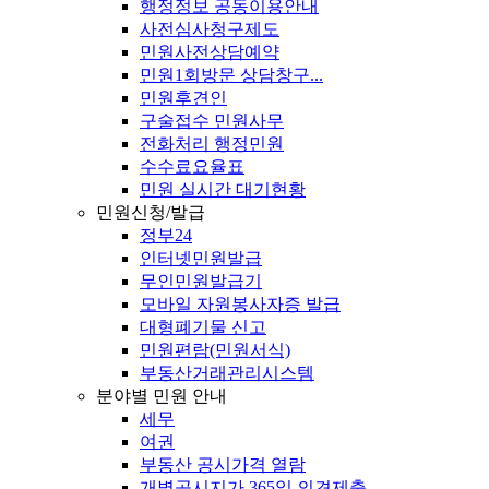
행정정보 공동이용안내
사전심사청구제도
민원사전상담예약
민원1회방문 상담창구...
민원후견인
구술접수 민원사무
전화처리 행정민원
수수료요율표
민원 실시간 대기현황
민원신청/발급
정부24
인터넷민원발급
무인민원발급기
모바일 자원봉사자증 발급
대형폐기물 신고
민원편람(민원서식)
부동산거래관리시스템
분야별 민원 안내
세무
여권
부동산 공시가격 열람
개별공시지가 365일 의견제출