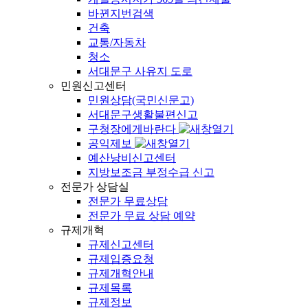
바뀐지번검색
건축
교통/자동차
청소
서대문구 사유지 도로
민원신고센터
민원상담(국민신문고)
서대문구생활불편신고
구청장에게바란다
공익제보
예산낭비신고센터
지방보조금 부정수급 신고
전문가 상담실
전문가 무료상담
전문가 무료 상담 예약
규제개혁
규제신고센터
규제입증요청
규제개혁안내
규제목록
규제정보