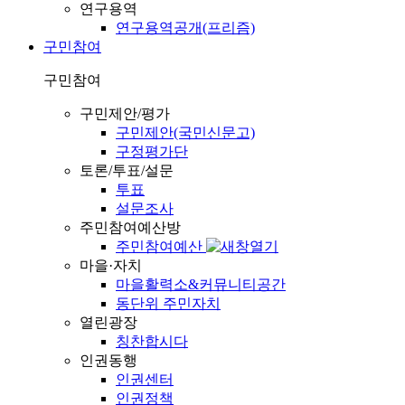
연구용역
연구용역공개(프리즘)
구민참여
구민참여
구민제안/평가
구민제안(국민신문고)
구정평가단
토론/투표/설문
투표
설문조사
주민참여예산방
주민참여예산
마을·자치
마을활력소&커뮤니티공간
동단위 주민자치
열린광장
칭찬합시다
인권동행
인권센터
인권정책