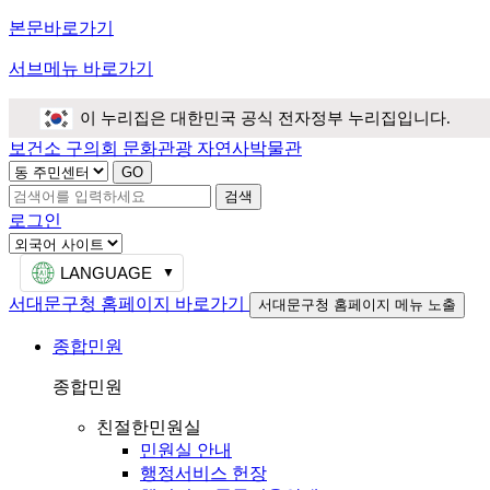
본문바로가기
서브메뉴 바로가기
이 누리집은 대한민국 공식 전자정부 누리집입니다.
보건소
구의회
문화관광
자연사박물관
검색
로그인
LANGUAGE
서대문구청 홈페이지 바로가기
서대문구청 홈페이지 메뉴 노출
종합민원
종합민원
친절한민원실
민원실 안내
행정서비스 헌장