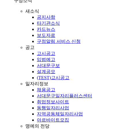
구정소식
새소식
공지사항
타기관소식
카드뉴스
보도자료
구정알림 서비스 신청
공고
고시공고
입법예고
서대문구보
설계공모
(TEST)고시공고
일자리정보
채용공고
서대문구일자리플러스센터
취업정보사이트
동행일자리사업
지역공동체일자리사업
아르바이트모집
명예의 전당