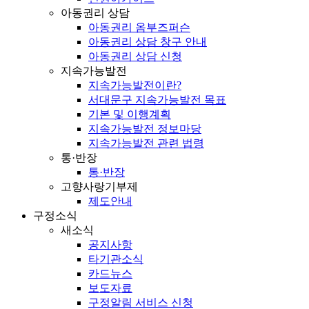
아동권리 상담
아동권리 옴부즈퍼슨
아동권리 상담 창구 안내
아동권리 상담 신청
지속가능발전
지속가능발전이란?
서대문구 지속가능발전 목표
기본 및 이행계획
지속가능발전 정보마당
지속가능발전 관련 법령
통·반장
통·반장
고향사랑기부제
제도안내
구정소식
새소식
공지사항
타기관소식
카드뉴스
보도자료
구정알림 서비스 신청