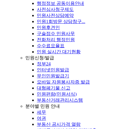
행정정보 공동이용안내
사전심사청구제도
민원사전상담예약
민원1회방문 상담창구...
민원후견인
구술접수 민원사무
전화처리 행정민원
수수료요율표
민원 실시간 대기현황
민원신청/발급
정부24
인터넷민원발급
무인민원발급기
모바일 자원봉사자증 발급
대형폐기물 신고
민원편람(민원서식)
부동산거래관리시스템
분야별 민원 안내
세무
여권
부동산 공시가격 열람