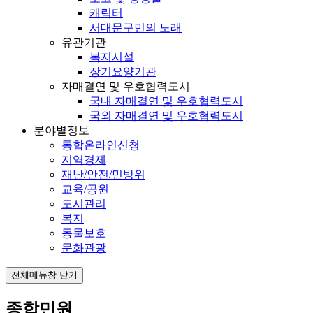
캐릭터
서대문구민의 노래
유관기관
복지시설
장기요양기관
자매결연 및 우호협력도시
국내 자매결연 및 우호협력도시
국외 자매결연 및 우호협력도시
분야별정보
통합온라인신청
지역경제
재난/안전/민방위
교육/공원
도시관리
복지
동물보호
문화관광
전체메뉴창 닫기
종합민원