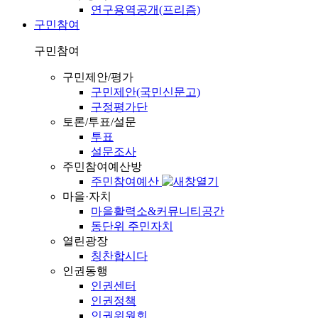
연구용역공개(프리즘)
구민참여
구민참여
구민제안/평가
구민제안(국민신문고)
구정평가단
토론/투표/설문
투표
설문조사
주민참여예산방
주민참여예산
마을·자치
마을활력소&커뮤니티공간
동단위 주민자치
열린광장
칭찬합시다
인권동행
인권센터
인권정책
인권위원회