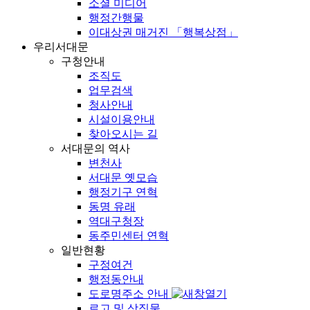
소셜 미디어
행정간행물
이대상권 매거진 「행복상점」
우리서대문
구청안내
조직도
업무검색
청사안내
시설이용안내
찾아오시는 길
서대문의 역사
변천사
서대문 옛모습
행정기구 연혁
동명 유래
역대구청장
동주민센터 연혁
일반현황
구정여건
행정동안내
도로명주소 안내
로고 및 상징물