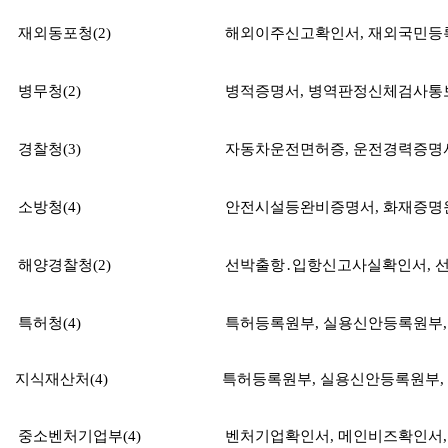
재외동포청
(2)
해외이주신고확인서
,
재외국민등
병무청
(2)
병적증명서
,
병역판정신체검사통
경찰청
(3)
자동차운전면허증
,
운전경력증명
소방청
(4)
안전시설등완비증명서
,
화재증명
해양경찰청
(2)
선박출항
․
입항신고사실확인서
,
특허청
(4)
특허등록원부
,
실용신안등록원부
지식재산처(4)
특허등록원부, 실용신안등록원부,
중소벤처기업부
(4)
벤처기업확인서
,
메인비즈확인서