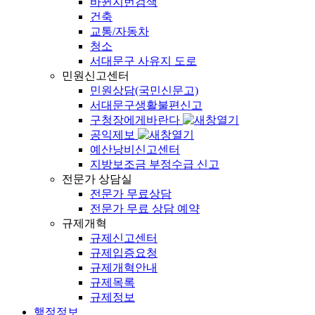
바뀐지번검색
건축
교통/자동차
청소
서대문구 사유지 도로
민원신고센터
민원상담(국민신문고)
서대문구생활불편신고
구청장에게바란다
공익제보
예산낭비신고센터
지방보조금 부정수급 신고
전문가 상담실
전문가 무료상담
전문가 무료 상담 예약
규제개혁
규제신고센터
규제입증요청
규제개혁안내
규제목록
규제정보
행정정보