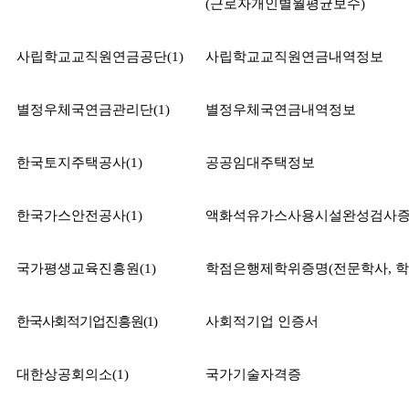
(
근로자개인별월평균보수
)
사립학교교직원연금공단
(1)
사립학교교직원연금내역정보
별정우체국연금관리단
(1)
별정우체국연금내역정보
한국토지주택공사
(1)
공공임대주택정보
한국가스안전공사
(1)
액화석유가스사용시설완성검사
국가평생교육진흥원
(1)
학점은행제학위증명
(
전문학사
,
학
한국사회적기업진흥원
(1)
사회적기업 인증서
대한상공회의소
(1)
국가기술자격증