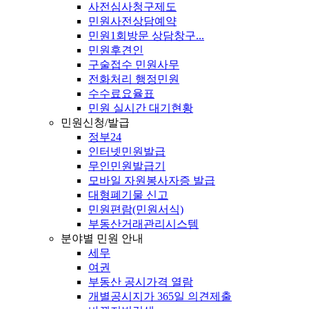
사전심사청구제도
민원사전상담예약
민원1회방문 상담창구...
민원후견인
구술접수 민원사무
전화처리 행정민원
수수료요율표
민원 실시간 대기현황
민원신청/발급
정부24
인터넷민원발급
무인민원발급기
모바일 자원봉사자증 발급
대형폐기물 신고
민원편람(민원서식)
부동산거래관리시스템
분야별 민원 안내
세무
여권
부동산 공시가격 열람
개별공시지가 365일 의견제출