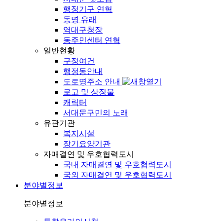
행정기구 연혁
동명 유래
역대구청장
동주민센터 연혁
일반현황
구정여건
행정동안내
도로명주소 안내
로고 및 상징물
캐릭터
서대문구민의 노래
유관기관
복지시설
장기요양기관
자매결연 및 우호협력도시
국내 자매결연 및 우호협력도시
국외 자매결연 및 우호협력도시
분야별정보
분야별정보