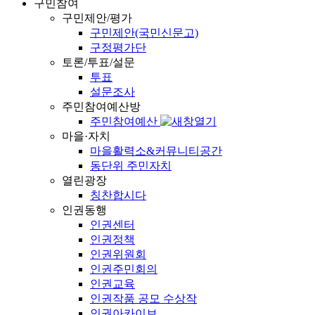
구민참여
구민제안/평가
구민제안(국민신문고)
구정평가단
토론/투표/설문
투표
설문조사
주민참여예산방
주민참여예산
마을·자치
마을활력소&커뮤니티공간
동단위 주민자치
열린광장
칭찬합시다
인권동행
인권센터
인권정책
인권위원회
인권주민회의
인권교육
인권작품 공모 수상작
인권아카이브