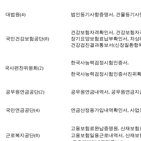
대법원
(4)
법인등기사항증명서
,
건물등기사
건강보험자격확인서
,
건강보험자
국민건강보험공단
(
8
)
장기요양보험료납부확인서
,
차
상
건강검진결과통보서
(
신장질환항
한국사능력검정시험인증서
,
국사편찬위원회(2)
한국사능력검정시험인증서진위
공무원연금공단
(2)
공무원연금내역서, 공무원연금
국민연금공단
(4)
연금산정용가입내역확인서
,
사업
고용보험료완납증명원
,
산재보험
근로복지공단
(8)
고용보험일용근로내역서
,
산재보