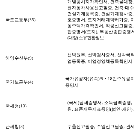
개별공시지가확인서
,
건축물대장
륜자동차사용신고필증
,
건축
·
대수
건설기계등록증
,
건설기계검사증
국토교통부
(
35
)
호증명서
,
토지거래계약허가증
,
동주택가격확인서
,
착공신고필증
합증명서
(
토지
),
부동산종합증명
(
대장
)
소유현황정보
선박원부
,
선박검사증서
,
선박국
해양수산부
(9)
업등록증
,
어업경영체등록확인서
국가유공자
(
유족
)/5
‧
18
민주유공
국가보훈부
(4)
증명서
(
국세
)
납세증명서
,
소득금액증명
,
국세청
(10)
원
,
표준재무제표증명
(
법인
·
개인
)
관세청
(3)
수출신고필증
,
수입신고필증
,
관