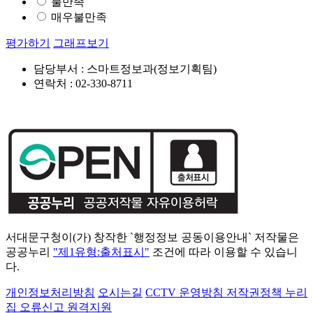
불만족
매우불만족
평가하기
그래프보기
담당부서 : 스마트정보과(정보기획팀)
연락처 : 02-330-8711
서대문구청이(가) 창작한 `행정정보 공동이용안내` 저작물은
공공누리
"제1유형:출처표시"
조건에 따라 이용할 수 있습니
다.
개인정보처리방침
오시는길
CCTV 운영방침
저작권정책
누리
집 오류신고
원격지원