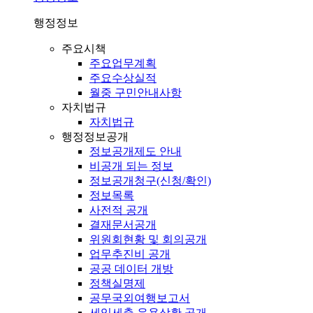
행정정보
주요시책
주요업무계획
주요수상실적
월중 구민안내사항
자치법규
자치법규
행정정보공개
정보공개제도 안내
비공개 되는 정보
정보공개청구(신청/확인)
정보목록
사전적 공개
결재문서공개
위원회현황 및 회의공개
업무추진비 공개
공공 데이터 개방
정책실명제
공무국외여행보고서
세입세출 운용상황 공개