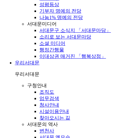
성평등상
기부자 명예의 전당
나눔1% 명예의 전당
서대문미디어
서대문구 소식지 「서대문마당」
소리로 보는 서대문마당
소셜 미디어
행정간행물
이대상권 매거진 「행복상점」
우리서대문
우리서대문
구청안내
조직도
업무검색
청사안내
시설이용안내
찾아오시는 길
서대문의 역사
변천사
서대문 옛모습