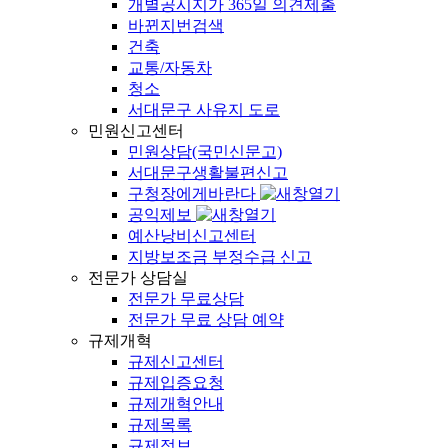
개별공시지가 365일 의견제출
바뀐지번검색
건축
교통/자동차
청소
서대문구 사유지 도로
민원신고센터
민원상담(국민신문고)
서대문구생활불편신고
구청장에게바란다
공익제보
예산낭비신고센터
지방보조금 부정수급 신고
전문가 상담실
전문가 무료상담
전문가 무료 상담 예약
규제개혁
규제신고센터
규제입증요청
규제개혁안내
규제목록
규제정보