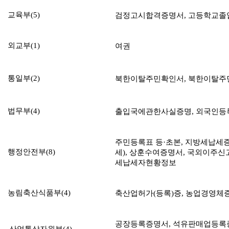
교육부(5)
검정고시합격증명서
,
고등학교졸
외교부(1)
여권
통일부(2)
북한이탈주민확인서
,
북한이탈주
법무부(4)
출입국에관한사실증명
,
외국인등
주민등록표 등
·
초본
,
지방세납세
행정안전부(8)
세
),
상훈수여증명서
,
국외이주신
세납세자현황정보
농림축산식품부(4)
축산업허가
(
등록
)
증
,
농업경영체
공장등록증명서
,
석유판매업등록
산업통상자원부
(4)