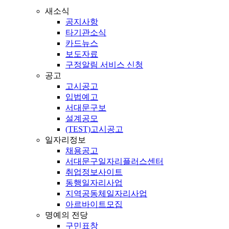
새소식
공지사항
타기관소식
카드뉴스
보도자료
구정알림 서비스 신청
공고
고시공고
입법예고
서대문구보
설계공모
(TEST)고시공고
일자리정보
채용공고
서대문구일자리플러스센터
취업정보사이트
동행일자리사업
지역공동체일자리사업
아르바이트모집
명예의 전당
구민표창