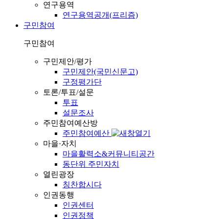
연구용역
연구용역공개(프리즘)
구민참여
구민참여
구민제안/평가
구민제안(국민신문고)
구정평가단
토론/투표/설문
투표
설문조사
주민참여예산방
주민참여예산
마을·자치
마을활력소&커뮤니티공간
동단위 주민자치
열린광장
칭찬합시다
인권동행
인권센터
인권정책