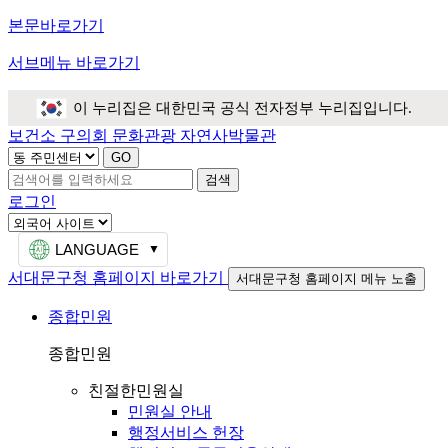
본문바로가기
서브메뉴 바로가기
이 누리집은 대한민국 공식 전자정부 누리집입니다.
보건소
구의회
문화관광
자연사박물관
검색
로그인
LANGUAGE
서대문구청 홈페이지 바로가기
서대문구청 홈페이지 메뉴 노출
종합민원
종합민원
친절한민원실
민원실 안내
행정서비스 헌장