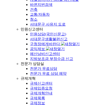
바뀐지번검색
건축
교통/자동차
청소
서대문구 사유지 도로
민원신고센터
민원상담(국민신문고)
서대문구생활불편신고
구청장에게바란다
공익제보
예산낭비신고센터
지방보조금 부정수급 신고
전문가 상담실
전문가 무료상담
전문가 무료 상담 예약
규제개혁
규제신고센터
규제입증요청
규제개혁안내
규제목록
규제정보