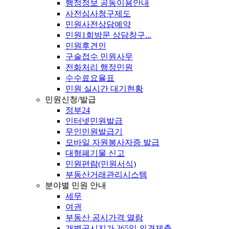
행정정보 공동이용안내
사전심사청구제도
민원사전상담예약
민원1회방문 상담창구...
민원후견인
구술접수 민원사무
전화처리 행정민원
수수료요율표
민원 실시간 대기현황
민원신청/발급
정부24
인터넷민원발급
무인민원발급기
모바일 자원봉사자증 발급
대형폐기물 신고
민원편람(민원서식)
부동산거래관리시스템
분야별 민원 안내
세무
여권
부동산 공시가격 열람
개별공시지가 365일 의견제출