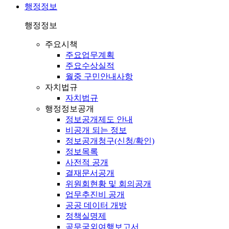
행정정보
행정정보
주요시책
주요업무계획
주요수상실적
월중 구민안내사항
자치법규
자치법규
행정정보공개
정보공개제도 안내
비공개 되는 정보
정보공개청구(신청/확인)
정보목록
사전적 공개
결재문서공개
위원회현황 및 회의공개
업무추진비 공개
공공 데이터 개방
정책실명제
공무국외여행보고서