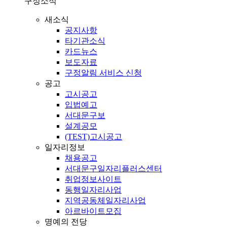
구정소식
새소식
공지사항
타기관소식
카드뉴스
보도자료
구정알림 서비스 신청
공고
고시공고
입법예고
서대문구보
설계공모
(TEST)고시공고
일자리정보
채용공고
서대문구일자리플러스센터
취업정보사이트
동행일자리사업
지역공동체일자리사업
아르바이트모집
명예의 전당