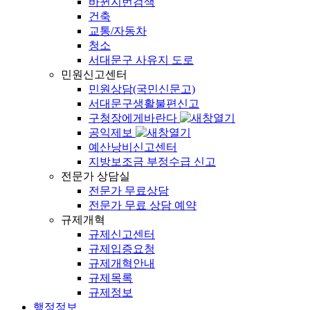
바뀐지번검색
건축
교통/자동차
청소
서대문구 사유지 도로
민원신고센터
민원상담(국민신문고)
서대문구생활불편신고
구청장에게바란다
공익제보
예산낭비신고센터
지방보조금 부정수급 신고
전문가 상담실
전문가 무료상담
전문가 무료 상담 예약
규제개혁
규제신고센터
규제입증요청
규제개혁안내
규제목록
규제정보
행정정보