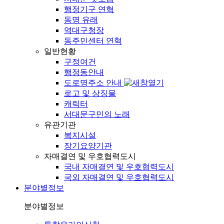
행정기구 연혁
동명 유래
역대구청장
동주민센터 연혁
일반현황
구정여건
행정동안내
도로명주소 안내
로고 및 상징물
캐릭터
서대문구민의 노래
유관기관
복지시설
장기요양기관
자매결연 및 우호협력도시
국내 자매결연 및 우호협력도시
국외 자매결연 및 우호협력도시
분야별정보
분야별정보