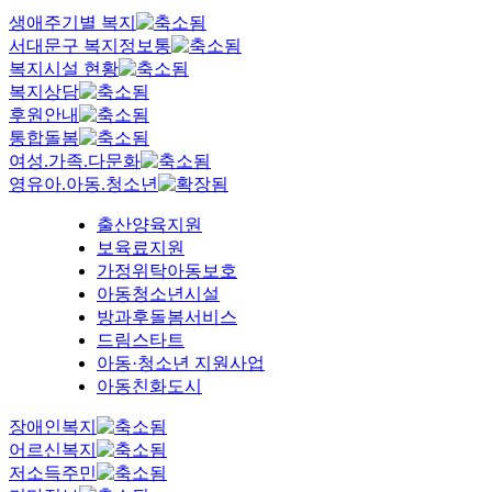
생애주기별 복지
서대문구 복지정보통
복지시설 현황
복지상담
후원안내
통합돌봄
여성.가족.다문화
영유아.아동.청소년
출산양육지원
보육료지원
가정위탁아동보호
아동청소년시설
방과후돌봄서비스
드림스타트
아동·청소년 지원사업
아동친화도시
장애인복지
어르신복지
저소득주민