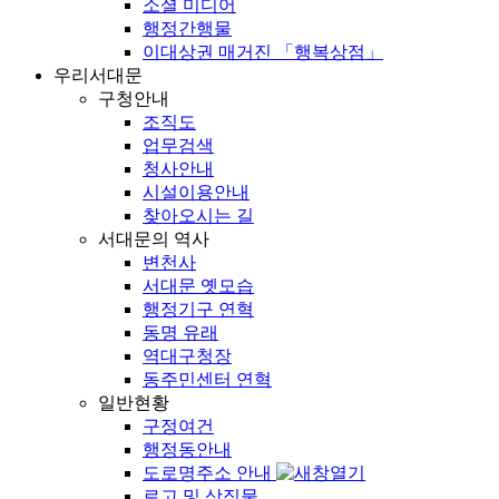
소셜 미디어
행정간행물
이대상권 매거진 「행복상점」
우리서대문
구청안내
조직도
업무검색
청사안내
시설이용안내
찾아오시는 길
서대문의 역사
변천사
서대문 옛모습
행정기구 연혁
동명 유래
역대구청장
동주민센터 연혁
일반현황
구정여건
행정동안내
도로명주소 안내
로고 및 상징물