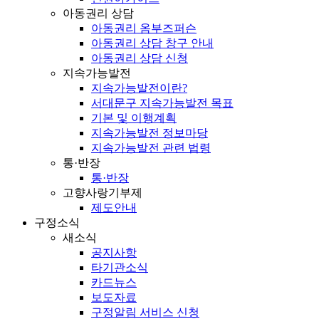
아동권리 상담
아동권리 옴부즈퍼슨
아동권리 상담 창구 안내
아동권리 상담 신청
지속가능발전
지속가능발전이란?
서대문구 지속가능발전 목표
기본 및 이행계획
지속가능발전 정보마당
지속가능발전 관련 법령
통·반장
통·반장
고향사랑기부제
제도안내
구정소식
새소식
공지사항
타기관소식
카드뉴스
보도자료
구정알림 서비스 신청