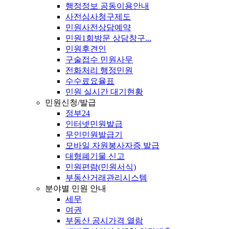
행정정보 공동이용안내
사전심사청구제도
민원사전상담예약
민원1회방문 상담창구...
민원후견인
구술접수 민원사무
전화처리 행정민원
수수료요율표
민원 실시간 대기현황
민원신청/발급
정부24
인터넷민원발급
무인민원발급기
모바일 자원봉사자증 발급
대형폐기물 신고
민원편람(민원서식)
부동산거래관리시스템
분야별 민원 안내
세무
여권
부동산 공시가격 열람