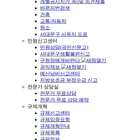
개별공시지가 365일 의견제출
바뀐지번검색
건축
교통/자동차
청소
서대문구 사유지 도로
민원신고센터
민원상담(국민신문고)
서대문구생활불편신고
구청장에게바란다
공익제보
예산낭비신고센터
지방보조금 부정수급 신고
전문가 상담실
전문가 무료상담
전문가 무료 상담 예약
규제개혁
규제신고센터
규제입증요청
규제개혁안내
규제목록
규제정보