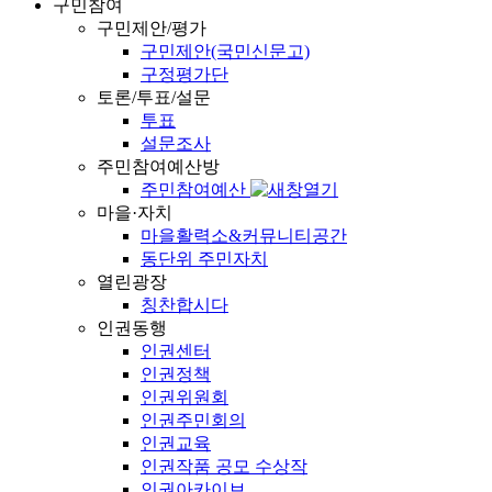
구민참여
구민제안/평가
구민제안(국민신문고)
구정평가단
토론/투표/설문
투표
설문조사
주민참여예산방
주민참여예산
마을·자치
마을활력소&커뮤니티공간
동단위 주민자치
열린광장
칭찬합시다
인권동행
인권센터
인권정책
인권위원회
인권주민회의
인권교육
인권작품 공모 수상작
인권아카이브