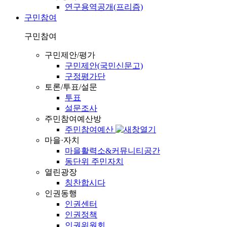
연구용역공개(프리즘)
구민참여
구민참여
구민제안/평가
구민제안(국민신문고)
구정평가단
토론/투표/설문
투표
설문조사
주민참여예산방
주민참여예산
마을·자치
마을활력소&커뮤니티공간
동단위 주민자치
열린광장
칭찬합시다
인권동행
인권센터
인권정책
인권위원회