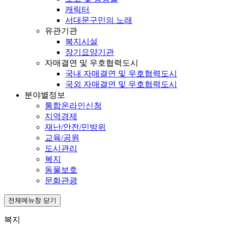
캐릭터
서대문구민의 노래
유관기관
복지시설
장기요양기관
자매결연 및 우호협력도시
국내 자매결연 및 우호협력도시
국외 자매결연 및 우호협력도시
분야별정보
통합온라인신청
지역경제
재난/안전/민방위
교육/공원
도시관리
복지
동물보호
문화관광
전체메뉴창 닫기
복지