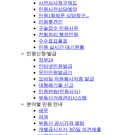
사전심사청구제도
민원사전상담예약
민원1회방문 상담창구...
민원후견인
구술접수 민원사무
전화처리 행정민원
수수료요율표
민원 실시간 대기현황
민원신청/발급
정부24
인터넷민원발급
무인민원발급기
모바일 자원봉사자증 발급
대형폐기물 신고
민원편람(민원서식)
부동산거래관리시스템
분야별 민원 안내
세무
여권
부동산 공시가격 열람
개별공시지가 365일 의견제출