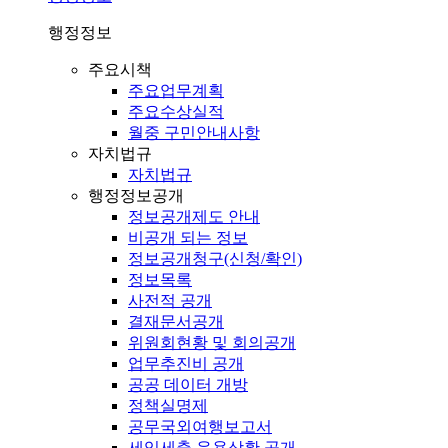
행정정보
주요시책
주요업무계획
주요수상실적
월중 구민안내사항
자치법규
자치법규
행정정보공개
정보공개제도 안내
비공개 되는 정보
정보공개청구(신청/확인)
정보목록
사전적 공개
결재문서공개
위원회현황 및 회의공개
업무추진비 공개
공공 데이터 개방
정책실명제
공무국외여행보고서
세입세출 운용상황 공개