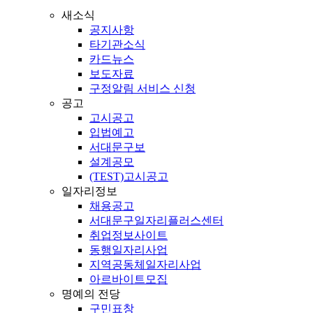
새소식
공지사항
타기관소식
카드뉴스
보도자료
구정알림 서비스 신청
공고
고시공고
입법예고
서대문구보
설계공모
(TEST)고시공고
일자리정보
채용공고
서대문구일자리플러스센터
취업정보사이트
동행일자리사업
지역공동체일자리사업
아르바이트모집
명예의 전당
구민표창