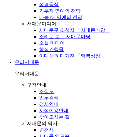
성평등상
기부자 명예의 전당
나눔1% 명예의 전당
서대문미디어
서대문구 소식지 「서대문마당」
소리로 보는 서대문마당
소셜 미디어
행정간행물
이대상권 매거진 「행복상점」
우리서대문
우리서대문
구청안내
조직도
업무검색
청사안내
시설이용안내
찾아오시는 길
서대문의 역사
변천사
서대문 옛모습