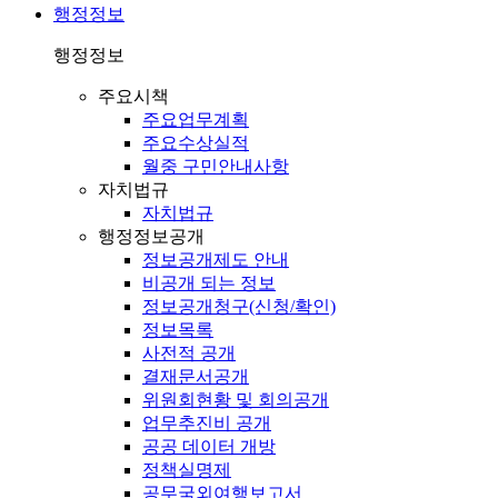
행정정보
행정정보
주요시책
주요업무계획
주요수상실적
월중 구민안내사항
자치법규
자치법규
행정정보공개
정보공개제도 안내
비공개 되는 정보
정보공개청구(신청/확인)
정보목록
사전적 공개
결재문서공개
위원회현황 및 회의공개
업무추진비 공개
공공 데이터 개방
정책실명제
공무국외여행보고서