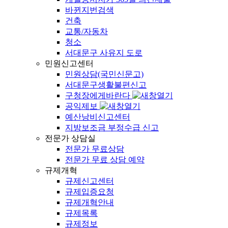
바뀐지번검색
건축
교통/자동차
청소
서대문구 사유지 도로
민원신고센터
민원상담(국민신문고)
서대문구생활불편신고
구청장에게바란다
공익제보
예산낭비신고센터
지방보조금 부정수급 신고
전문가 상담실
전문가 무료상담
전문가 무료 상담 예약
규제개혁
규제신고센터
규제입증요청
규제개혁안내
규제목록
규제정보