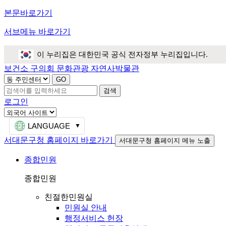
본문바로가기
서브메뉴 바로가기
이 누리집은 대한민국 공식 전자정부 누리집입니다.
보건소
구의회
문화관광
자연사박물관
검색
로그인
LANGUAGE
서대문구청 홈페이지 바로가기
서대문구청 홈페이지 메뉴 노출
종합민원
종합민원
친절한민원실
민원실 안내
행정서비스 헌장