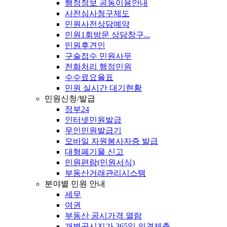
행정정보 공동이용안내
사전심사청구제도
민원사전상담예약
민원1회방문 상담창구...
민원후견인
구술접수 민원사무
전화처리 행정민원
수수료요율표
민원 실시간 대기현황
민원신청/발급
정부24
인터넷민원발급
무인민원발급기
모바일 자원봉사자증 발급
대형폐기물 신고
민원편람(민원서식)
부동산거래관리시스템
분야별 민원 안내
세무
여권
부동산 공시가격 열람
개별공시지가 365일 의견제출