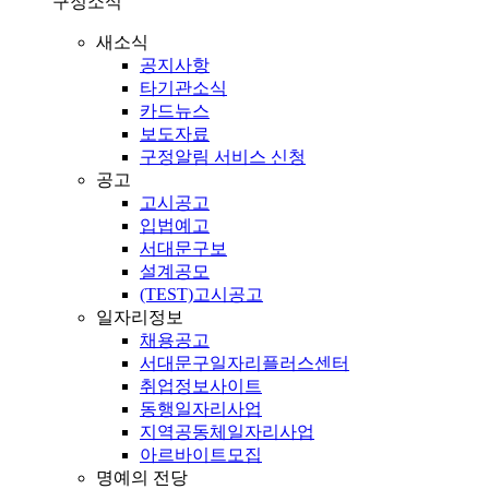
구정소식
새소식
공지사항
타기관소식
카드뉴스
보도자료
구정알림 서비스 신청
공고
고시공고
입법예고
서대문구보
설계공모
(TEST)고시공고
일자리정보
채용공고
서대문구일자리플러스센터
취업정보사이트
동행일자리사업
지역공동체일자리사업
아르바이트모집
명예의 전당