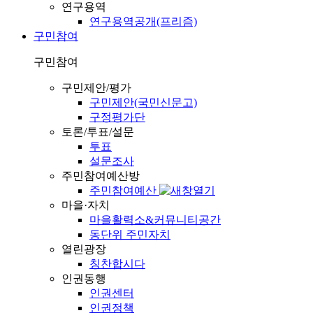
연구용역
연구용역공개(프리즘)
구민참여
구민참여
구민제안/평가
구민제안(국민신문고)
구정평가단
토론/투표/설문
투표
설문조사
주민참여예산방
주민참여예산
마을·자치
마을활력소&커뮤니티공간
동단위 주민자치
열린광장
칭찬합시다
인권동행
인권센터
인권정책