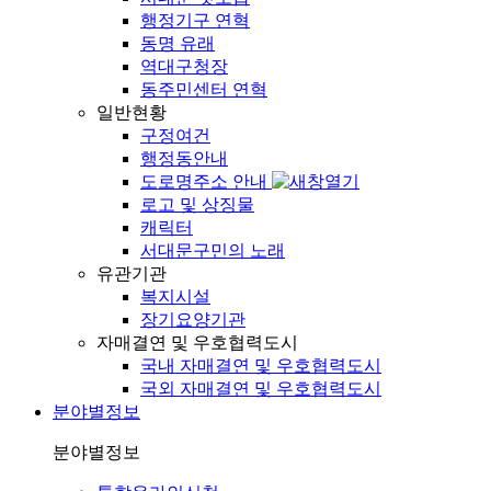
행정기구 연혁
동명 유래
역대구청장
동주민센터 연혁
일반현황
구정여건
행정동안내
도로명주소 안내
로고 및 상징물
캐릭터
서대문구민의 노래
유관기관
복지시설
장기요양기관
자매결연 및 우호협력도시
국내 자매결연 및 우호협력도시
국외 자매결연 및 우호협력도시
분야별정보
분야별정보