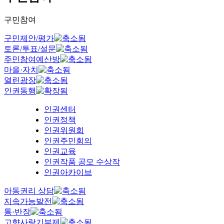
구민참여
구민제안/평가
토론/투표/설문
주민참여예산방
마을·자치
열린광장
인권동행
인권센터
인권정책
인권위원회
인권주민회의
인권교육
인권작품 공모 수상작
인권아카이브
아동권리 상담
지속가능발전
통·반장
고향사랑기부제