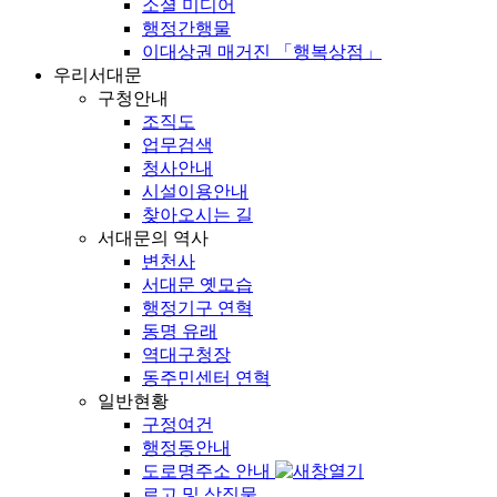
소셜 미디어
행정간행물
이대상권 매거진 「행복상점」
우리서대문
구청안내
조직도
업무검색
청사안내
시설이용안내
찾아오시는 길
서대문의 역사
변천사
서대문 옛모습
행정기구 연혁
동명 유래
역대구청장
동주민센터 연혁
일반현황
구정여건
행정동안내
도로명주소 안내
로고 및 상징물