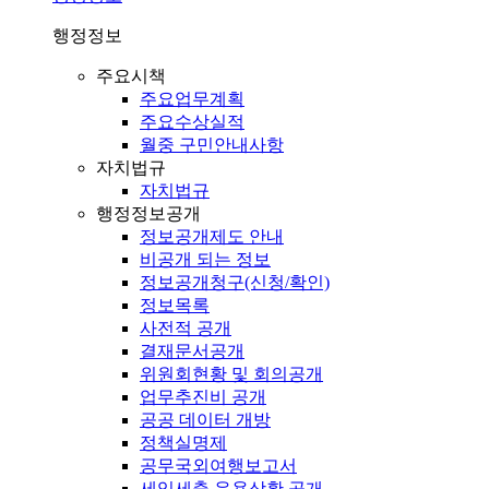
행정정보
주요시책
주요업무계획
주요수상실적
월중 구민안내사항
자치법규
자치법규
행정정보공개
정보공개제도 안내
비공개 되는 정보
정보공개청구(신청/확인)
정보목록
사전적 공개
결재문서공개
위원회현황 및 회의공개
업무추진비 공개
공공 데이터 개방
정책실명제
공무국외여행보고서
세입세출 운용상황 공개