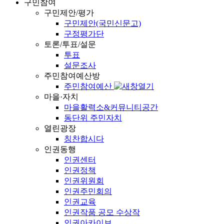
구민참여
구민제안/평가
구민제안(국민신문고)
구정평가단
토론/투표/설문
투표
설문조사
주민참여예산방
주민참여예산
마을·자치
마을활력소&커뮤니티공간
동단위 주민자치
열린광장
칭찬합시다
인권동행
인권센터
인권정책
인권위원회
인권주민회의
인권교육
인권작품 공모 수상작
인권아카이브