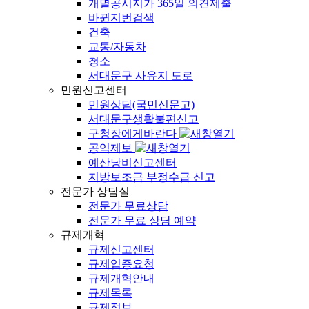
개별공시지가 365일 의견제출
바뀐지번검색
건축
교통/자동차
청소
서대문구 사유지 도로
민원신고센터
민원상담(국민신문고)
서대문구생활불편신고
구청장에게바란다
공익제보
예산낭비신고센터
지방보조금 부정수급 신고
전문가 상담실
전문가 무료상담
전문가 무료 상담 예약
규제개혁
규제신고센터
규제입증요청
규제개혁안내
규제목록
규제정보