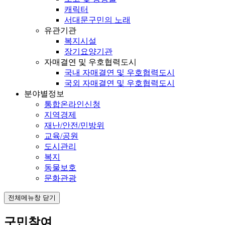
캐릭터
서대문구민의 노래
유관기관
복지시설
장기요양기관
자매결연 및 우호협력도시
국내 자매결연 및 우호협력도시
국외 자매결연 및 우호협력도시
분야별정보
통합온라인신청
지역경제
재난/안전/민방위
교육/공원
도시관리
복지
동물보호
문화관광
전체메뉴창 닫기
구민참여