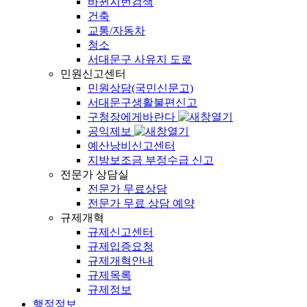
바뀐지번검색
건축
교통/자동차
청소
서대문구 사유지 도로
민원신고센터
민원상담(국민신문고)
서대문구생활불편신고
구청장에게바란다
공익제보
예산낭비신고센터
지방보조금 부정수급 신고
전문가 상담실
전문가 무료상담
전문가 무료 상담 예약
규제개혁
규제신고센터
규제입증요청
규제개혁안내
규제목록
규제정보
행정정보