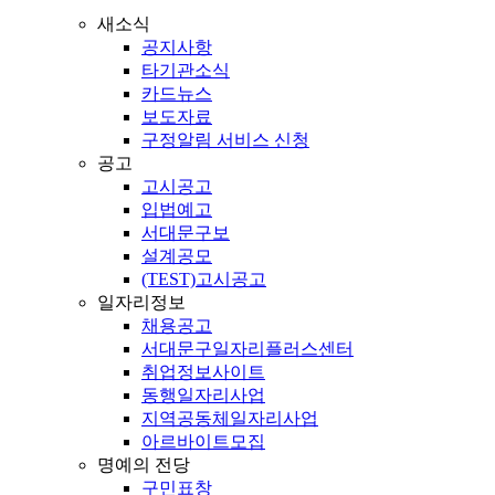
새소식
공지사항
타기관소식
카드뉴스
보도자료
구정알림 서비스 신청
공고
고시공고
입법예고
서대문구보
설계공모
(TEST)고시공고
일자리정보
채용공고
서대문구일자리플러스센터
취업정보사이트
동행일자리사업
지역공동체일자리사업
아르바이트모집
명예의 전당
구민표창