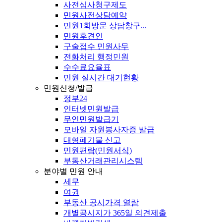
사전심사청구제도
민원사전상담예약
민원1회방문 상담창구...
민원후견인
구술접수 민원사무
전화처리 행정민원
수수료요율표
민원 실시간 대기현황
민원신청/발급
정부24
인터넷민원발급
무인민원발급기
모바일 자원봉사자증 발급
대형폐기물 신고
민원편람(민원서식)
부동산거래관리시스템
분야별 민원 안내
세무
여권
부동산 공시가격 열람
개별공시지가 365일 의견제출