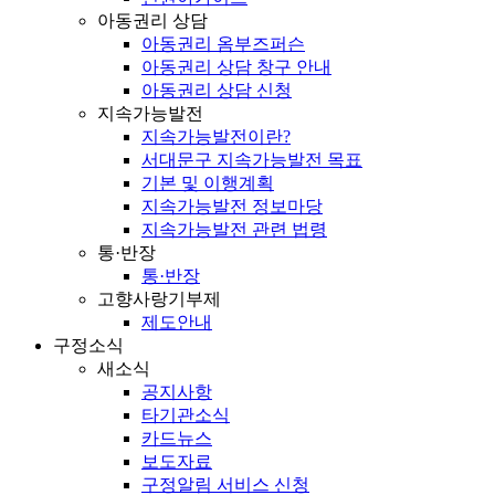
아동권리 상담
아동권리 옴부즈퍼슨
아동권리 상담 창구 안내
아동권리 상담 신청
지속가능발전
지속가능발전이란?
서대문구 지속가능발전 목표
기본 및 이행계획
지속가능발전 정보마당
지속가능발전 관련 법령
통·반장
통·반장
고향사랑기부제
제도안내
구정소식
새소식
공지사항
타기관소식
카드뉴스
보도자료
구정알림 서비스 신청