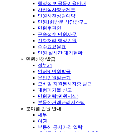
행정정보 공동이용안내
사전심사청구제도
민원사전상담예약
민원1회방문 상담창구...
민원후견인
구술접수 민원사무
전화처리 행정민원
수수료요율표
민원 실시간 대기현황
민원신청/발급
정부24
인터넷민원발급
무인민원발급기
모바일 자원봉사자증 발급
대형폐기물 신고
민원편람(민원서식)
부동산거래관리시스템
분야별 민원 안내
세무
여권
부동산 공시가격 열람