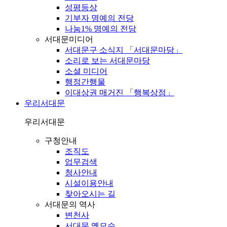
성평등상
기부자 명예의 전당
나눔1% 명예의 전당
서대문미디어
서대문구 소식지 「서대문마당」
소리로 보는 서대문마당
소셜 미디어
행정간행물
이대상권 매거진 「행복상점」
우리서대문
우리서대문
구청안내
조직도
업무검색
청사안내
시설이용안내
찾아오시는 길
서대문의 역사
변천사
서대문 옛모습