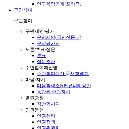
연구용역공개(프리즘)
구민참여
구민참여
구민제안/평가
구민제안(국민신문고)
구정평가단
토론/투표/설문
투표
설문조사
주민참여예산방
주민참여예산
마을·자치
마을활력소&커뮤니티공간
동단위 주민자치
열린광장
칭찬합시다
인권동행
인권센터
인권정책
인권위원회