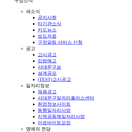
구정소식
새소식
공지사항
타기관소식
카드뉴스
보도자료
구정알림 서비스 신청
공고
고시공고
입법예고
서대문구보
설계공모
(TEST)고시공고
일자리정보
채용공고
서대문구일자리플러스센터
취업정보사이트
동행일자리사업
지역공동체일자리사업
아르바이트모집
명예의 전당