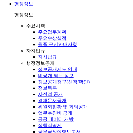
행정정보
행정정보
주요시책
주요업무계획
주요수상실적
월중 구민안내사항
자치법규
자치법규
행정정보공개
정보공개제도 안내
비공개 되는 정보
정보공개청구(신청/확인)
정보목록
사전적 공개
결재문서공개
위원회현황 및 회의공개
업무추진비 공개
공공 데이터 개방
정책실명제
공무국외여행보고서