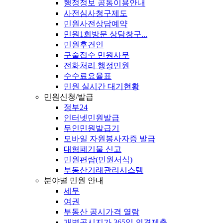
행정정보 공동이용안내
사전심사청구제도
민원사전상담예약
민원1회방문 상담창구...
민원후견인
구술접수 민원사무
전화처리 행정민원
수수료요율표
민원 실시간 대기현황
민원신청/발급
정부24
인터넷민원발급
무인민원발급기
모바일 자원봉사자증 발급
대형폐기물 신고
민원편람(민원서식)
부동산거래관리시스템
분야별 민원 안내
세무
여권
부동산 공시가격 열람
개별공시지가 365일 의견제출