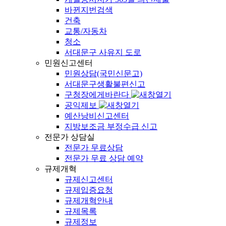
바뀐지번검색
건축
교통/자동차
청소
서대문구 사유지 도로
민원신고센터
민원상담(국민신문고)
서대문구생활불편신고
구청장에게바란다
공익제보
예산낭비신고센터
지방보조금 부정수급 신고
전문가 상담실
전문가 무료상담
전문가 무료 상담 예약
규제개혁
규제신고센터
규제입증요청
규제개혁안내
규제목록
규제정보