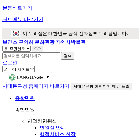
본문바로가기
서브메뉴 바로가기
이 누리집은 대한민국 공식 전자정부 누리집입니다.
보건소
구의회
문화관광
자연사박물관
검색
로그인
LANGUAGE
서대문구청 홈페이지 바로가기
서대문구청 홈페이지 메뉴 노출
종합민원
종합민원
친절한민원실
민원실 안내
행정서비스 헌장