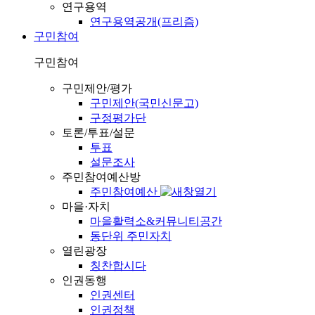
연구용역
연구용역공개(프리즘)
구민참여
구민참여
구민제안/평가
구민제안(국민신문고)
구정평가단
토론/투표/설문
투표
설문조사
주민참여예산방
주민참여예산
마을·자치
마을활력소&커뮤니티공간
동단위 주민자치
열린광장
칭찬합시다
인권동행
인권센터
인권정책