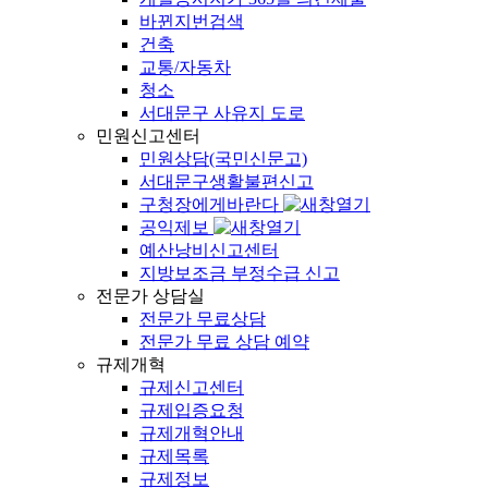
바뀐지번검색
건축
교통/자동차
청소
서대문구 사유지 도로
민원신고센터
민원상담(국민신문고)
서대문구생활불편신고
구청장에게바란다
공익제보
예산낭비신고센터
지방보조금 부정수급 신고
전문가 상담실
전문가 무료상담
전문가 무료 상담 예약
규제개혁
규제신고센터
규제입증요청
규제개혁안내
규제목록
규제정보