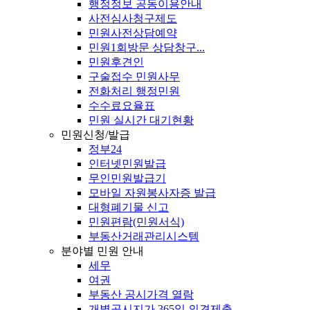
행정정보 공동이용안내
사전심사청구제도
민원사전상담예약
민원1회방문 상담창구...
민원후견인
구술접수 민원사무
전화처리 행정민원
수수료요율표
민원 실시간 대기현황
민원신청/발급
정부24
인터넷민원발급
무인민원발급기
모바일 자원봉사자증 발급
대형폐기물 신고
민원편람(민원서식)
부동산거래관리시스템
분야별 민원 안내
세무
여권
부동산 공시가격 열람
개별공시지가 365일 의견제출