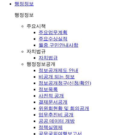
행정정보
행정정보
주요시책
주요업무계획
주요수상실적
월중 구민안내사항
자치법규
자치법규
행정정보공개
정보공개제도 안내
비공개 되는 정보
정보공개청구(신청/확인)
정보목록
사전적 공개
결재문서공개
위원회현황 및 회의공개
업무추진비 공개
공공 데이터 개방
정책실명제
공무국외여행보고서