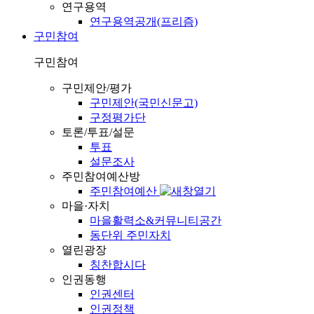
연구용역
연구용역공개(프리즘)
구민참여
구민참여
구민제안/평가
구민제안(국민신문고)
구정평가단
토론/투표/설문
투표
설문조사
주민참여예산방
주민참여예산
마을·자치
마을활력소&커뮤니티공간
동단위 주민자치
열린광장
칭찬합시다
인권동행
인권센터
인권정책