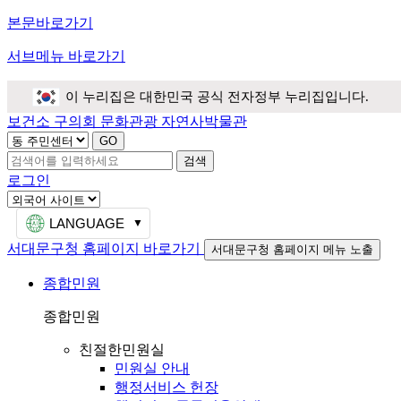
본문바로가기
서브메뉴 바로가기
이 누리집은 대한민국 공식 전자정부 누리집입니다.
보건소
구의회
문화관광
자연사박물관
검색
로그인
LANGUAGE
서대문구청 홈페이지 바로가기
서대문구청 홈페이지 메뉴 노출
종합민원
종합민원
친절한민원실
민원실 안내
행정서비스 헌장