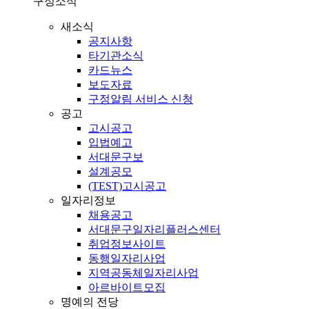
구정소식
새소식
공지사항
타기관소식
카드뉴스
보도자료
구정알림 서비스 신청
공고
고시공고
입법예고
서대문구보
설계공모
(TEST)고시공고
일자리정보
채용공고
서대문구일자리플러스센터
취업정보사이트
동행일자리사업
지역공동체일자리사업
아르바이트모집
명예의 전당