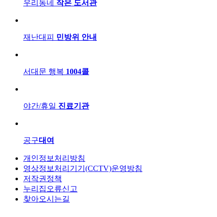
우리동네
작은 도서관
재난대피
민방위 안내
서대문 행복
1004콜
야간/휴일
진료기관
공구
대여
개인정보처리방침
영상정보처리기기(CCTV)운영방침
저작권정책
누리집오류신고
찾아오시는길