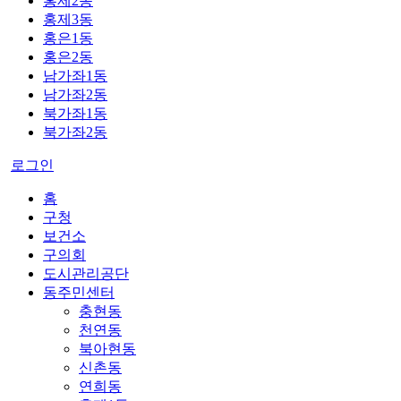
홍제2동
홍제3동
홍은1동
홍은2동
남가좌1동
남가좌2동
북가좌1동
북가좌2동
로그인
홈
구청
보건소
구의회
도시관리공단
동주민센터
충현동
천연동
북아현동
신촌동
연희동