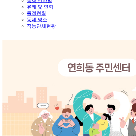
동장 인사말
유래 및 연혁
동정현황
동네 명소
직능단체현황