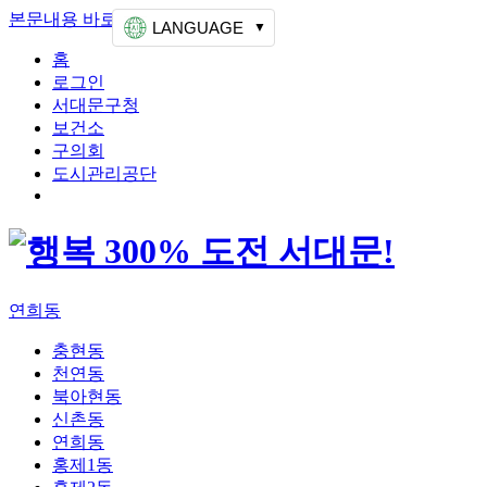
본문내용 바로가기
상단메뉴 가기
LANGUAGE
홈
로그인
서대문구청
보건소
구의회
도시관리공단
연희동
충현동
천연동
북아현동
신촌동
연희동
홍제1동