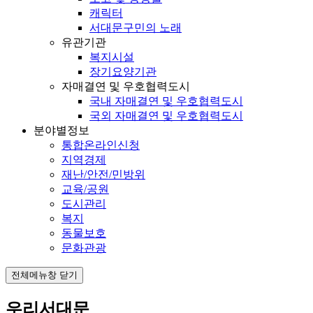
캐릭터
서대문구민의 노래
유관기관
복지시설
장기요양기관
자매결연 및 우호협력도시
국내 자매결연 및 우호협력도시
국외 자매결연 및 우호협력도시
분야별정보
통합온라인신청
지역경제
재난/안전/민방위
교육/공원
도시관리
복지
동물보호
문화관광
전체메뉴창 닫기
우리서대문