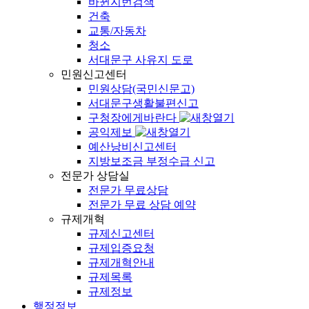
바뀐지번검색
건축
교통/자동차
청소
서대문구 사유지 도로
민원신고센터
민원상담(국민신문고)
서대문구생활불편신고
구청장에게바란다
공익제보
예산낭비신고센터
지방보조금 부정수급 신고
전문가 상담실
전문가 무료상담
전문가 무료 상담 예약
규제개혁
규제신고센터
규제입증요청
규제개혁안내
규제목록
규제정보
행정정보