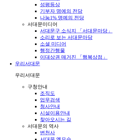
성평등상
기부자 명예의 전당
나눔1% 명예의 전당
서대문미디어
서대문구 소식지 「서대문마당」
소리로 보는 서대문마당
소셜 미디어
행정간행물
이대상권 매거진 「행복상점」
우리서대문
우리서대문
구청안내
조직도
업무검색
청사안내
시설이용안내
찾아오시는 길
서대문의 역사
변천사
서대문 옛모습