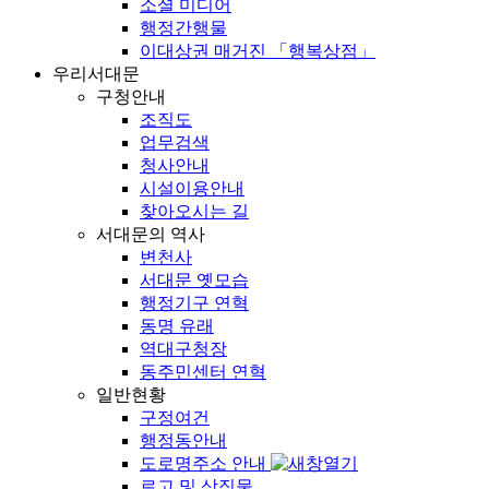
소셜 미디어
행정간행물
이대상권 매거진 「행복상점」
우리서대문
구청안내
조직도
업무검색
청사안내
시설이용안내
찾아오시는 길
서대문의 역사
변천사
서대문 옛모습
행정기구 연혁
동명 유래
역대구청장
동주민센터 연혁
일반현황
구정여건
행정동안내
도로명주소 안내
로고 및 상징물