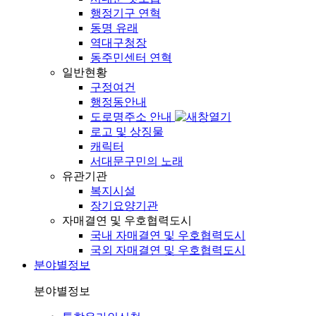
행정기구 연혁
동명 유래
역대구청장
동주민센터 연혁
일반현황
구정여건
행정동안내
도로명주소 안내
로고 및 상징물
캐릭터
서대문구민의 노래
유관기관
복지시설
장기요양기관
자매결연 및 우호협력도시
국내 자매결연 및 우호협력도시
국외 자매결연 및 우호협력도시
분야별정보
분야별정보