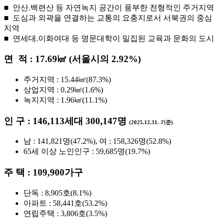
■ 안산.백련산 등 자연녹지 공간이 풍부한 전형적인 주거지역
■ 도심과 외곽을 연결하는 교통의 요충지로서 서북권의 중심
지역
■ 연세대.이화여대 등 명문대학이 밀집된 교육과 문화의 도시
면 적 : 17.69㎢ (서울시의 2.92%)
주거지역 : 15.44㎢(87.3%)
상업지역 : 0.29㎢(1.6%)
녹지지역 : 1.96㎢(11.1%)
인 구 : 146,113세대 300,147명
(2025.12.31. 기준)
남 : 141,821명(47.2%), 여 : 158,326명(52.8%)
65세 이상 노인인구 : 59,685명(19.7%)
주 택 : 109,900가구
단독 : 8,905호(8.1%)
아파트 : 58,441호(53.2%)
연립주택 : 3,806호(3.5%)