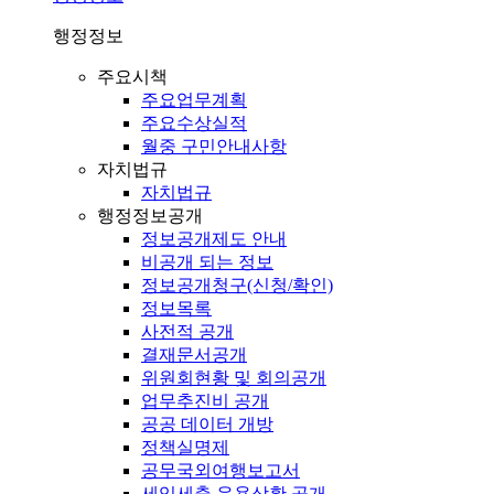
행정정보
주요시책
주요업무계획
주요수상실적
월중 구민안내사항
자치법규
자치법규
행정정보공개
정보공개제도 안내
비공개 되는 정보
정보공개청구(신청/확인)
정보목록
사전적 공개
결재문서공개
위원회현황 및 회의공개
업무추진비 공개
공공 데이터 개방
정책실명제
공무국외여행보고서
세입세출 운용상황 공개