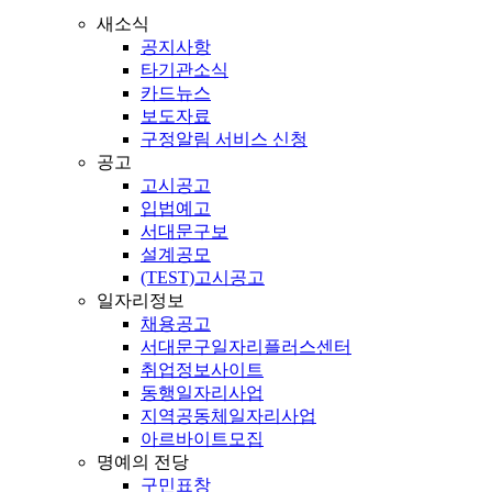
새소식
공지사항
타기관소식
카드뉴스
보도자료
구정알림 서비스 신청
공고
고시공고
입법예고
서대문구보
설계공모
(TEST)고시공고
일자리정보
채용공고
서대문구일자리플러스센터
취업정보사이트
동행일자리사업
지역공동체일자리사업
아르바이트모집
명예의 전당
구민표창