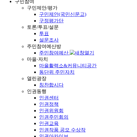
구민참여
구민제안/평가
구민제안(국민신문고)
구정평가단
토론/투표/설문
투표
설문조사
주민참여예산방
주민참여예산
마을·자치
마을활력소&커뮤니티공간
동단위 주민자치
열린광장
칭찬합시다
인권동행
인권센터
인권정책
인권위원회
인권주민회의
인권교육
인권작품 공모 수상작
인권아카이브