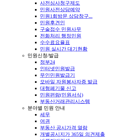
사전심사청구제도
민원사전상담예약
민원1회방문 상담창구...
민원후견인
구술접수 민원사무
전화처리 행정민원
수수료요율표
민원 실시간 대기현황
민원신청/발급
정부24
인터넷민원발급
무인민원발급기
모바일 자원봉사자증 발급
대형폐기물 신고
민원편람(민원서식)
부동산거래관리시스템
분야별 민원 안내
세무
여권
부동산 공시가격 열람
개별공시지가 365일 의견제출