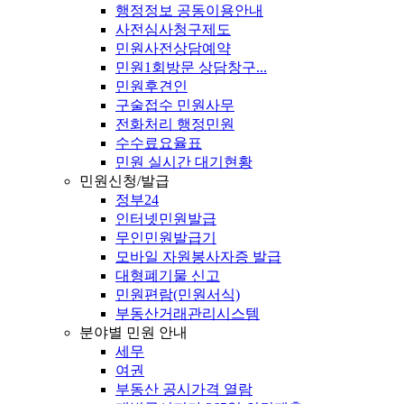
행정정보 공동이용안내
사전심사청구제도
민원사전상담예약
민원1회방문 상담창구...
민원후견인
구술접수 민원사무
전화처리 행정민원
수수료요율표
민원 실시간 대기현황
민원신청/발급
정부24
인터넷민원발급
무인민원발급기
모바일 자원봉사자증 발급
대형폐기물 신고
민원편람(민원서식)
부동산거래관리시스템
분야별 민원 안내
세무
여권
부동산 공시가격 열람