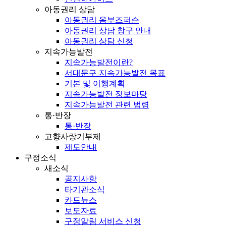
아동권리 상담
아동권리 옴부즈퍼슨
아동권리 상담 창구 안내
아동권리 상담 신청
지속가능발전
지속가능발전이란?
서대문구 지속가능발전 목표
기본 및 이행계획
지속가능발전 정보마당
지속가능발전 관련 법령
통·반장
통·반장
고향사랑기부제
제도안내
구정소식
새소식
공지사항
타기관소식
카드뉴스
보도자료
구정알림 서비스 신청