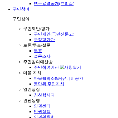
연구용역공개(프리즘)
구민참여
구민참여
구민제안/평가
구민제안(국민신문고)
구정평가단
토론/투표/설문
투표
설문조사
주민참여예산방
주민참여예산
마을·자치
마을활력소&커뮤니티공간
동단위 주민자치
열린광장
칭찬합시다
인권동행
인권센터
인권정책
인권위원회