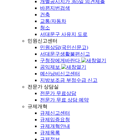
개별공시지가 365일 의견제출
바뀐지번검색
건축
교통/자동차
청소
서대문구 사유지 도로
민원신고센터
민원상담(국민신문고)
서대문구생활불편신고
구청장에게바란다
공익제보
예산낭비신고센터
지방보조금 부정수급 신고
전문가 상담실
전문가 무료상담
전문가 무료 상담 예약
규제개혁
규제신고센터
규제입증요청
규제개혁안내
규제목록
규제정보