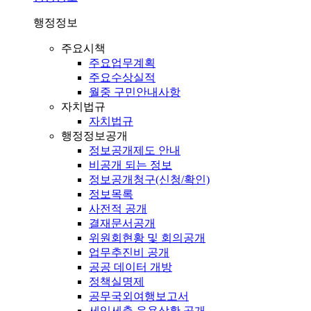
행정정보
주요시책
주요업무계획
주요수상실적
월중 구민안내사항
자치법규
자치법규
행정정보공개
정보공개제도 안내
비공개 되는 정보
정보공개청구(신청/확인)
정보목록
사전적 공개
결재문서공개
위원회현황 및 회의공개
업무추진비 공개
공공 데이터 개방
정책실명제
공무국외여행보고서
세입세출 운용상황 공개