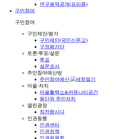
연구용역공개(프리즘)
구민참여
구민참여
구민제안/평가
구민제안(국민신문고)
구정평가단
토론/투표/설문
투표
설문조사
주민참여예산방
주민참여예산
마을·자치
마을활력소&커뮤니티공간
동단위 주민자치
열린광장
칭찬합시다
인권동행
인권센터
인권정책
인권위원회