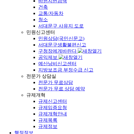
바뀐지번검색
건축
교통/자동차
청소
서대문구 사유지 도로
민원신고센터
민원상담(국민신문고)
서대문구생활불편신고
구청장에게바란다
공익제보
예산낭비신고센터
지방보조금 부정수급 신고
전문가 상담실
전문가 무료상담
전문가 무료 상담 예약
규제개혁
규제신고센터
규제입증요청
규제개혁안내
규제목록
규제정보
행정정보