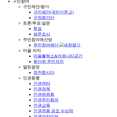
구민참여
구민제안/평가
구민제안(국민신문고)
구정평가단
토론/투표/설문
투표
설문조사
주민참여예산방
주민참여예산
마을·자치
마을활력소&커뮤니티공간
동단위 주민자치
열린광장
칭찬합시다
인권동행
인권센터
인권정책
인권위원회
인권주민회의
인권교육
인권작품 공모 수상작
인권아카이브