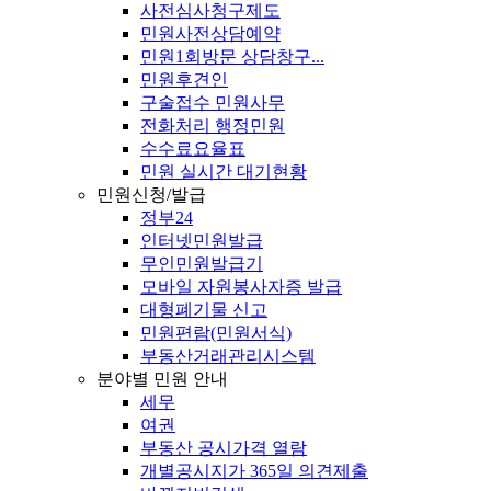
사전심사청구제도
민원사전상담예약
민원1회방문 상담창구...
민원후견인
구술접수 민원사무
전화처리 행정민원
수수료요율표
민원 실시간 대기현황
민원신청/발급
정부24
인터넷민원발급
무인민원발급기
모바일 자원봉사자증 발급
대형폐기물 신고
민원편람(민원서식)
부동산거래관리시스템
분야별 민원 안내
세무
여권
부동산 공시가격 열람
개별공시지가 365일 의견제출