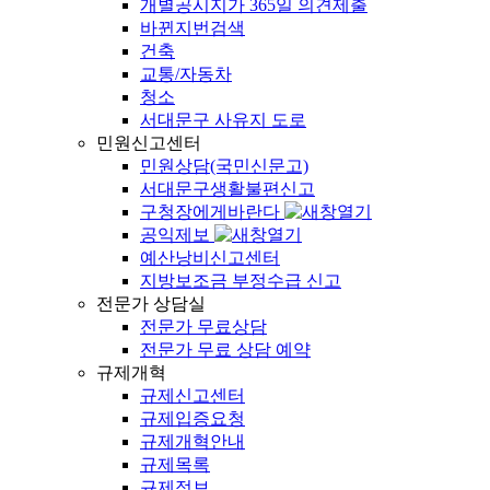
개별공시지가 365일 의견제출
바뀐지번검색
건축
교통/자동차
청소
서대문구 사유지 도로
민원신고센터
민원상담(국민신문고)
서대문구생활불편신고
구청장에게바란다
공익제보
예산낭비신고센터
지방보조금 부정수급 신고
전문가 상담실
전문가 무료상담
전문가 무료 상담 예약
규제개혁
규제신고센터
규제입증요청
규제개혁안내
규제목록
규제정보