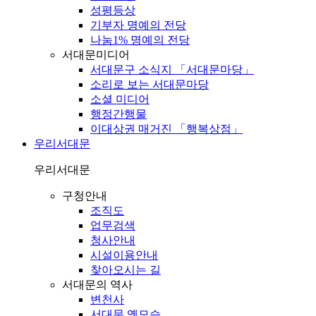
성평등상
기부자 명예의 전당
나눔1% 명예의 전당
서대문미디어
서대문구 소식지 「서대문마당」
소리로 보는 서대문마당
소셜 미디어
행정간행물
이대상권 매거진 「행복상점」
우리서대문
우리서대문
구청안내
조직도
업무검색
청사안내
시설이용안내
찾아오시는 길
서대문의 역사
변천사
서대문 옛모습