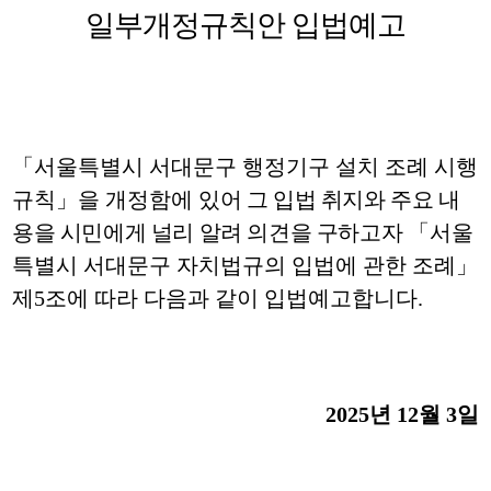
일부개정규칙안 입법예고
「
서울특별시 서대문구 행정기구 설치 조례 시행
규칙
」
을 개정함에
있어 그 입법 취지와 주요 내
용을 시민에게 널리 알려 의견을 구하고자
「
서울
특별시 서대문구 자치법규의 입법에 관한 조례
」
제
5
조에 따라 다음과 같이 입법예고합니다
.
2025
년
12
월
3
일