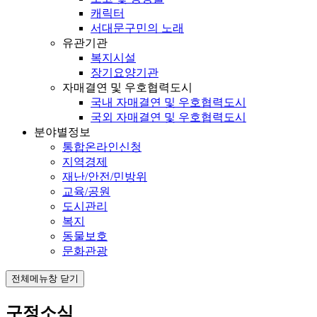
캐릭터
서대문구민의 노래
유관기관
복지시설
장기요양기관
자매결연 및 우호협력도시
국내 자매결연 및 우호협력도시
국외 자매결연 및 우호협력도시
분야별정보
통합온라인신청
지역경제
재난/안전/민방위
교육/공원
도시관리
복지
동물보호
문화관광
전체메뉴창 닫기
구정소식