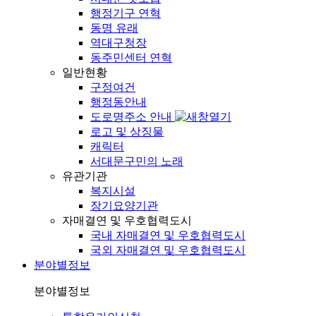
행정기구 연혁
동명 유래
역대구청장
동주민센터 연혁
일반현황
구정여건
행정동안내
도로명주소 안내
로고 및 상징물
캐릭터
서대문구민의 노래
유관기관
복지시설
장기요양기관
자매결연 및 우호협력도시
국내 자매결연 및 우호협력도시
국외 자매결연 및 우호협력도시
분야별정보
분야별정보