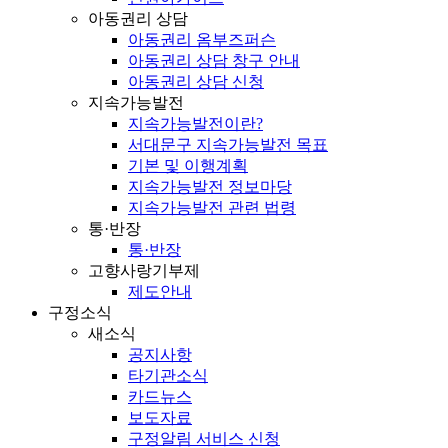
아동권리 상담
아동권리 옴부즈퍼슨
아동권리 상담 창구 안내
아동권리 상담 신청
지속가능발전
지속가능발전이란?
서대문구 지속가능발전 목표
기본 및 이행계획
지속가능발전 정보마당
지속가능발전 관련 법령
통·반장
통·반장
고향사랑기부제
제도안내
구정소식
새소식
공지사항
타기관소식
카드뉴스
보도자료
구정알림 서비스 신청