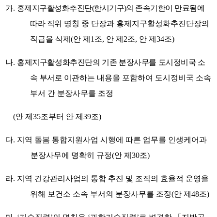
가
.
홍제지구활성화추진단
(
한시기구
)
의 존속기한이 만료됨에
따라 직위
명칭 중 단장과 홍제지구활성화추진단장의
직급을 삭제
(
안 제
1
조
,
안 제
2
조
,
안 제
34
조
)
나
.
홍제지구활성화추진단의 기존 분장사무를 도시정비국 소
속 부서로
이관하는 내용을 포함하여 도시정비국 소속
부서 간 분장사무를 조정
(
안 제
35
조부터 안 제
39
조
)
다
.
지역 돌봄 통합지원사업 시행에 따른 업무를 인생케어과
분장사무에 명확히 규정
(
안 제
30
조
)
라
.
지역 건강관리사업의 통합 추진 및 조직의 효율적 운영을
위해 보건소 소속 부서의 분장사무를 조정
(
안 제
48
조
)