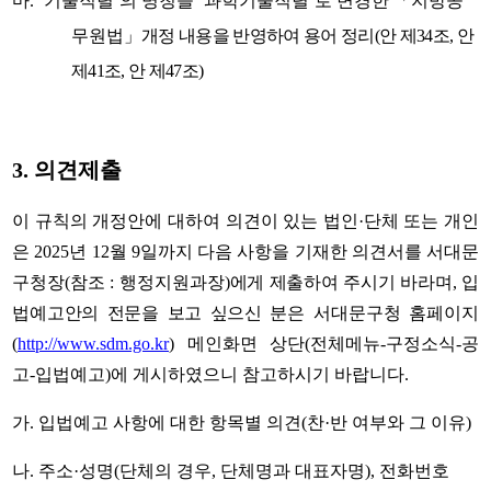
마
. ‘
기술직렬
’
의 명칭을
‘
과학기술직렬
’
로 변경한
「
지방공
무원법
」
개정 내용을 반영하여 용어 정리
(
안 제
34
조
,
안
제
41
조
,
안 제
47
조
)
3.
의견제출
이 규칙의 개정안에 대하여 의견이 있는 법인
·
단체 또는 개인
은
2025
년
12
월
9
일까지 다음 사항을 기재한 의견서를 서대문
구청장
(
참조
:
행정지원
과장
)
에게 제출하여 주시기 바라며
,
입
법예고안의 전문을 보고 싶으신 분은
서대문구청 홈페이지
(
http://www.sdm.go.kr
)
메인화면 상단
(
전체메뉴
-
구정소식
-
공
고
-
입법예고
)
에 게시하였으니 참고하시기 바랍니다
.
가
.
입법예고 사항에 대한 항목별 의견
(
찬
·
반 여부와 그 이유
)
나
.
주소
·
성명
(
단체의 경우
,
단체명과 대표자명
),
전화번호