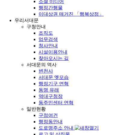
소셜 미디어
행정간행물
이대상권 매거진 「행복상점」
우리서대문
구청안내
조직도
업무검색
청사안내
시설이용안내
찾아오시는 길
서대문의 역사
변천사
서대문 옛모습
행정기구 연혁
동명 유래
역대구청장
동주민센터 연혁
일반현황
구정여건
행정동안내
도로명주소 안내
로고 및 상징물