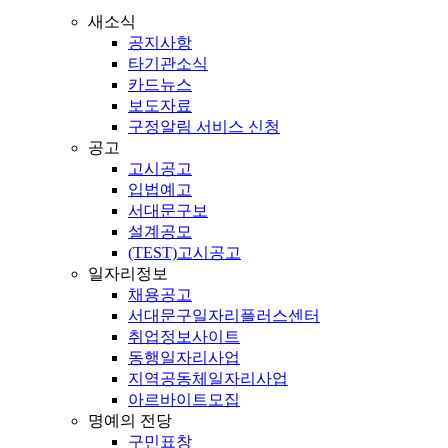
새소식
공지사항
타기관소식
카드뉴스
보도자료
구정알림 서비스 신청
공고
고시공고
입법예고
서대문구보
설계공모
(TEST)고시공고
일자리정보
채용공고
서대문구일자리플러스센터
취업정보사이트
동행일자리사업
지역공동체일자리사업
아르바이트모집
명예의 전당
구민표창