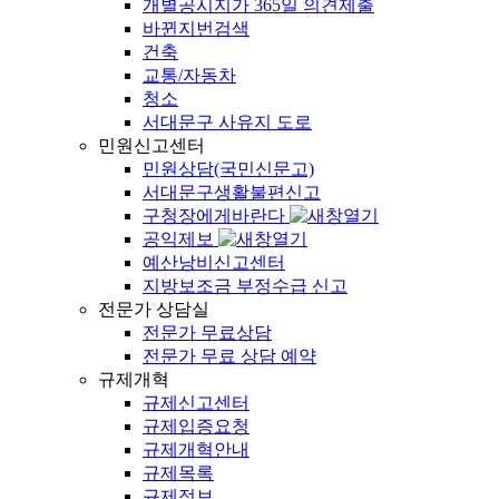
개별공시지가 365일 의견제출
바뀐지번검색
건축
교통/자동차
청소
서대문구 사유지 도로
민원신고센터
민원상담(국민신문고)
서대문구생활불편신고
구청장에게바란다
공익제보
예산낭비신고센터
지방보조금 부정수급 신고
전문가 상담실
전문가 무료상담
전문가 무료 상담 예약
규제개혁
규제신고센터
규제입증요청
규제개혁안내
규제목록
규제정보