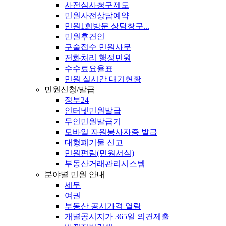
사전심사청구제도
민원사전상담예약
민원1회방문 상담창구...
민원후견인
구술접수 민원사무
전화처리 행정민원
수수료요율표
민원 실시간 대기현황
민원신청/발급
정부24
인터넷민원발급
무인민원발급기
모바일 자원봉사자증 발급
대형폐기물 신고
민원편람(민원서식)
부동산거래관리시스템
분야별 민원 안내
세무
여권
부동산 공시가격 열람
개별공시지가 365일 의견제출