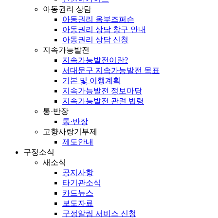
아동권리 상담
아동권리 옴부즈퍼슨
아동권리 상담 창구 안내
아동권리 상담 신청
지속가능발전
지속가능발전이란?
서대문구 지속가능발전 목표
기본 및 이행계획
지속가능발전 정보마당
지속가능발전 관련 법령
통·반장
통·반장
고향사랑기부제
제도안내
구정소식
새소식
공지사항
타기관소식
카드뉴스
보도자료
구정알림 서비스 신청