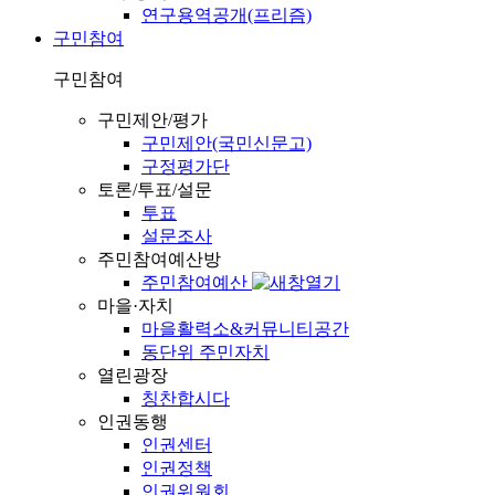
연구용역공개(프리즘)
구민참여
구민참여
구민제안/평가
구민제안(국민신문고)
구정평가단
토론/투표/설문
투표
설문조사
주민참여예산방
주민참여예산
마을·자치
마을활력소&커뮤니티공간
동단위 주민자치
열린광장
칭찬합시다
인권동행
인권센터
인권정책
인권위원회