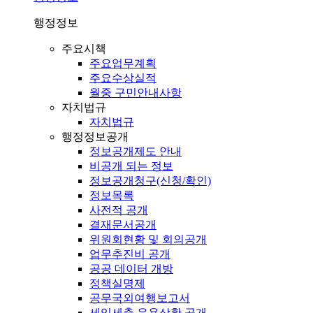
행정정보
주요시책
주요업무계획
주요수상실적
월중 구민안내사항
자치법규
자치법규
행정정보공개
정보공개제도 안내
비공개 되는 정보
정보공개청구(신청/확인)
정보목록
사전적 공개
결재문서공개
위원회현황 및 회의공개
업무추진비 공개
공공 데이터 개방
정책실명제
공무국외여행보고서
세입세출 운용상황 공개