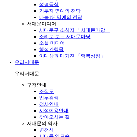
성평등상
기부자 명예의 전당
나눔1% 명예의 전당
서대문미디어
서대문구 소식지 「서대문마당」
소리로 보는 서대문마당
소셜 미디어
행정간행물
이대상권 매거진 「행복상점」
우리서대문
우리서대문
구청안내
조직도
업무검색
청사안내
시설이용안내
찾아오시는 길
서대문의 역사
변천사
서대문 옛모습