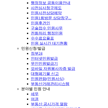
행정정보 공동이용안내
사전심사청구제도
민원사전상담예약
민원1회방문 상담창구...
민원후견인
구술접수 민원사무
전화처리 행정민원
수수료요율표
민원 실시간 대기현황
민원신청/발급
정부24
인터넷민원발급
무인민원발급기
모바일 자원봉사자증 발급
대형폐기물 신고
민원편람(민원서식)
부동산거래관리시스템
분야별 민원 안내
세무
여권
부동산 공시가격 열람