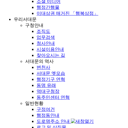
소셜 미디어
행정간행물
이대상권 매거진 「행복상점」
우리서대문
구청안내
조직도
업무검색
청사안내
시설이용안내
찾아오시는 길
서대문의 역사
변천사
서대문 옛모습
행정기구 연혁
동명 유래
역대구청장
동주민센터 연혁
일반현황
구정여건
행정동안내
도로명주소 안내
로고 및 상징물