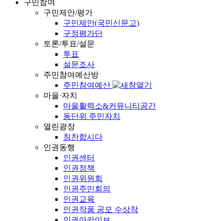
구민참여
구민제안/평가
구민제안(국민신문고)
구정평가단
토론/투표/설문
투표
설문조사
주민참여예산방
주민참여예산
마을·자치
마을활력소&커뮤니티공간
동단위 주민자치
열린광장
칭찬합시다
인권동행
인권센터
인권정책
인권위원회
인권주민회의
인권교육
인권작품 공모 수상작
인권아카이브