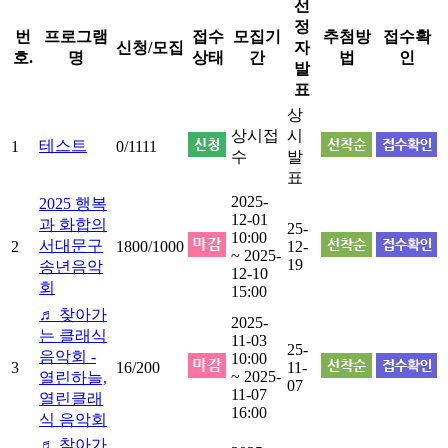
선
정
번
프로그램
접수
모집기
추첨방
접수확
신청/모집
자
호.
명
상태
간
법
인
발
표
상
상시접
시
테스트
1
0/1111
수
발
표
2025-
2025 행복
12-01
과 화합의
25-
10:00
서대문구
2
1800/1000
12-
~ 2025-
19
송년음악
12-10
회
15:00
♬ 찾아가
2025-
는 클래식
11-03
25-
음악회 -
10:00
3
16/200
11-
~ 2025-
열린하늘,
07
11-07
열린클래
16:00
식 음악회
♬ 찾아가