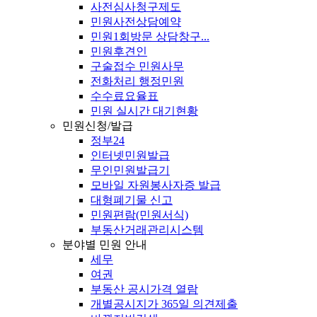
사전심사청구제도
민원사전상담예약
민원1회방문 상담창구...
민원후견인
구술접수 민원사무
전화처리 행정민원
수수료요율표
민원 실시간 대기현황
민원신청/발급
정부24
인터넷민원발급
무인민원발급기
모바일 자원봉사자증 발급
대형폐기물 신고
민원편람(민원서식)
부동산거래관리시스템
분야별 민원 안내
세무
여권
부동산 공시가격 열람
개별공시지가 365일 의견제출