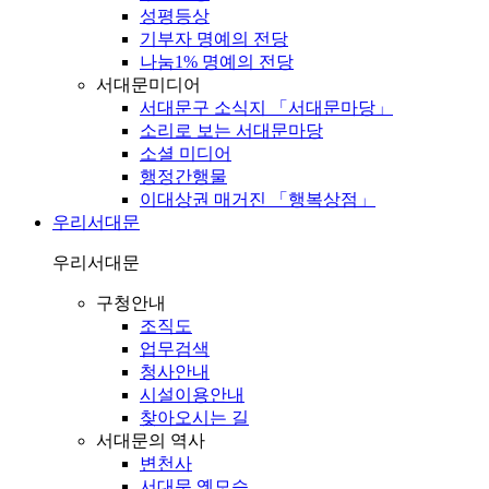
성평등상
기부자 명예의 전당
나눔1% 명예의 전당
서대문미디어
서대문구 소식지 「서대문마당」
소리로 보는 서대문마당
소셜 미디어
행정간행물
이대상권 매거진 「행복상점」
우리서대문
우리서대문
구청안내
조직도
업무검색
청사안내
시설이용안내
찾아오시는 길
서대문의 역사
변천사
서대문 옛모습