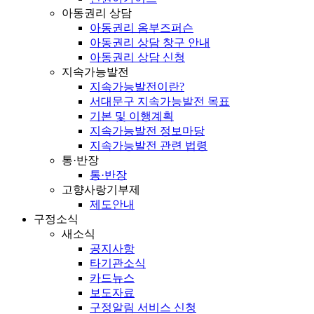
아동권리 상담
아동권리 옴부즈퍼슨
아동권리 상담 창구 안내
아동권리 상담 신청
지속가능발전
지속가능발전이란?
서대문구 지속가능발전 목표
기본 및 이행계획
지속가능발전 정보마당
지속가능발전 관련 법령
통·반장
통·반장
고향사랑기부제
제도안내
구정소식
새소식
공지사항
타기관소식
카드뉴스
보도자료
구정알림 서비스 신청