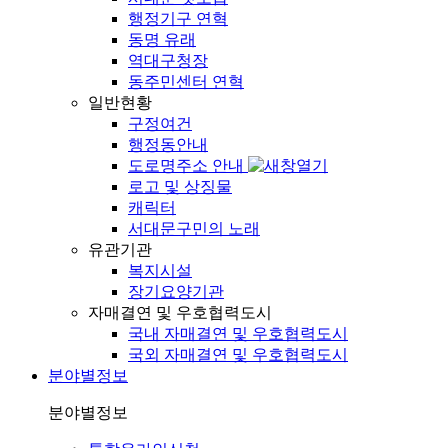
행정기구 연혁
동명 유래
역대구청장
동주민센터 연혁
일반현황
구정여건
행정동안내
도로명주소 안내
로고 및 상징물
캐릭터
서대문구민의 노래
유관기관
복지시설
장기요양기관
자매결연 및 우호협력도시
국내 자매결연 및 우호협력도시
국외 자매결연 및 우호협력도시
분야별정보
분야별정보