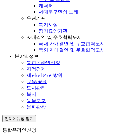
캐릭터
서대문구민의 노래
유관기관
복지시설
장기요양기관
자매결연 및 우호협력도시
국내 자매결연 및 우호협력도시
국외 자매결연 및 우호협력도시
분야별정보
통합온라인신청
지역경제
재난/안전/민방위
교육/공원
도시관리
복지
동물보호
문화관광
전체메뉴창 닫기
통합온라인신청