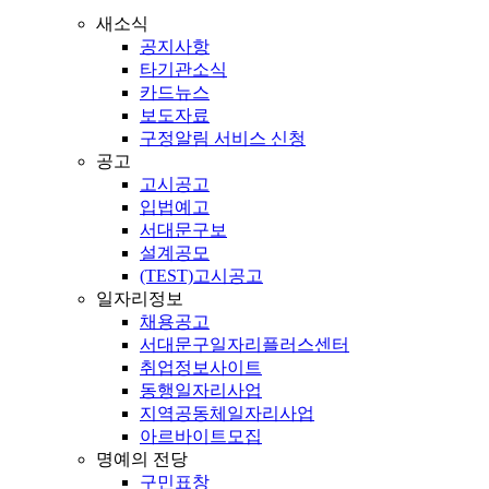
새소식
공지사항
타기관소식
카드뉴스
보도자료
구정알림 서비스 신청
공고
고시공고
입법예고
서대문구보
설계공모
(TEST)고시공고
일자리정보
채용공고
서대문구일자리플러스센터
취업정보사이트
동행일자리사업
지역공동체일자리사업
아르바이트모집
명예의 전당
구민표창