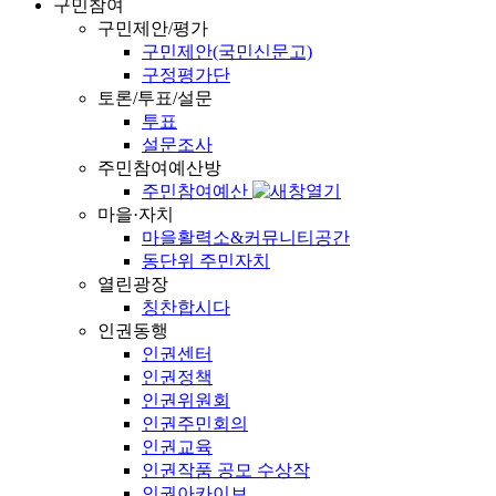
구민참여
구민제안/평가
구민제안(국민신문고)
구정평가단
토론/투표/설문
투표
설문조사
주민참여예산방
주민참여예산
마을·자치
마을활력소&커뮤니티공간
동단위 주민자치
열린광장
칭찬합시다
인권동행
인권센터
인권정책
인권위원회
인권주민회의
인권교육
인권작품 공모 수상작
인권아카이브