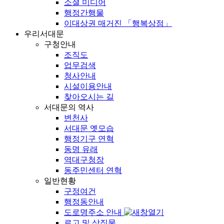
소셜 미디어
행정간행물
이대상권 매거진 「행복상점」
우리서대문
구청안내
조직도
업무검색
청사안내
시설이용안내
찾아오시는 길
서대문의 역사
변천사
서대문 옛모습
행정기구 연혁
동명 유래
역대구청장
동주민센터 연혁
일반현황
구정여건
행정동안내
도로명주소 안내
로고 및 상징물