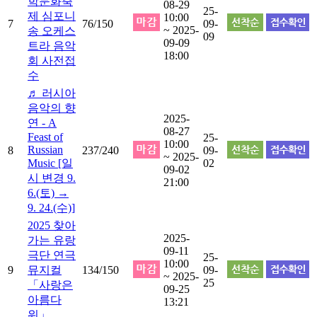
학문화축
08-29
25-
제 심포니
10:00
7
76/150
09-
~ 2025-
송 오케스
09
09-09
트라 음악
18:00
회 사전접
수
♬ 러시아
음악의 향
2025-
연 - A
08-27
Feast of
25-
10:00
Russian
8
237/240
09-
~ 2025-
Music [일
02
09-02
시 변경 9.
21:00
6.(토) →
9. 24.(수)]
2025 찾아
2025-
가는 유랑
09-11
극단 연극
25-
10:00
9
뮤지컬
134/150
09-
~ 2025-
25
「사랑은
09-25
아름다
13:21
워」