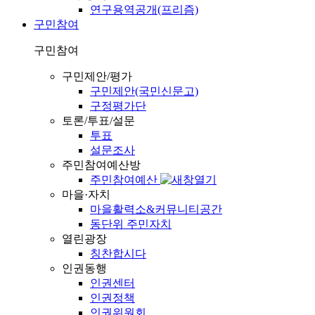
연구용역공개(프리즘)
구민참여
구민참여
구민제안/평가
구민제안(국민신문고)
구정평가단
토론/투표/설문
투표
설문조사
주민참여예산방
주민참여예산
마을·자치
마을활력소&커뮤니티공간
동단위 주민자치
열린광장
칭찬합시다
인권동행
인권센터
인권정책
인권위원회