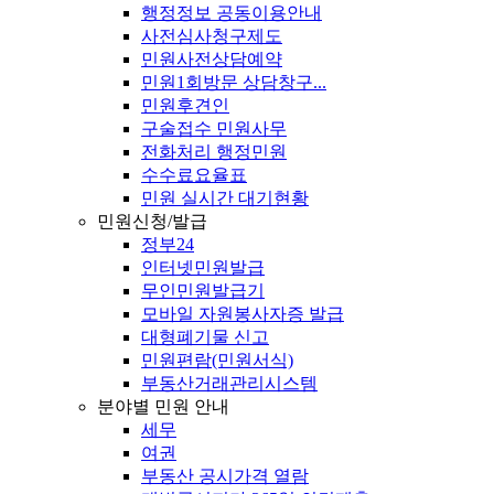
행정정보 공동이용안내
사전심사청구제도
민원사전상담예약
민원1회방문 상담창구...
민원후견인
구술접수 민원사무
전화처리 행정민원
수수료요율표
민원 실시간 대기현황
민원신청/발급
정부24
인터넷민원발급
무인민원발급기
모바일 자원봉사자증 발급
대형폐기물 신고
민원편람(민원서식)
부동산거래관리시스템
분야별 민원 안내
세무
여권
부동산 공시가격 열람