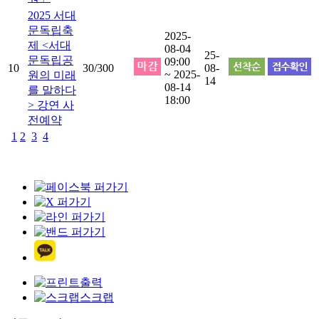
2025 서대
문독립축
2025-
제 <서대
08-04
25-
문독립공
09:00
10
30/300
08-
~ 2025-
원의 미래
14
08-14
를 말하다
18:00
> 강연 사
전예약
1
2
3
4
출력
스크랩