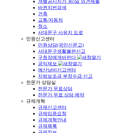
개별공시지가 365일 의견제출
바뀐지번검색
건축
교통/자동차
청소
서대문구 사유지 도로
민원신고센터
민원상담(국민신문고)
서대문구생활불편신고
구청장에게바란다
공익제보
예산낭비신고센터
지방보조금 부정수급 신고
전문가 상담실
전문가 무료상담
전문가 무료 상담 예약
규제개혁
규제신고센터
규제입증요청
규제개혁안내
규제목록
규제정보