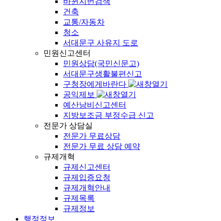
바뀐지번검색
건축
교통/자동차
청소
서대문구 사유지 도로
민원신고센터
민원상담(국민신문고)
서대문구생활불편신고
구청장에게바란다
공익제보
예산낭비신고센터
지방보조금 부정수급 신고
전문가 상담실
전문가 무료상담
전문가 무료 상담 예약
규제개혁
규제신고센터
규제입증요청
규제개혁안내
규제목록
규제정보
행정정보