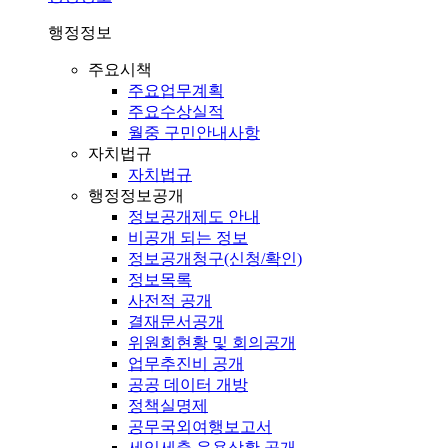
행정정보
주요시책
주요업무계획
주요수상실적
월중 구민안내사항
자치법규
자치법규
행정정보공개
정보공개제도 안내
비공개 되는 정보
정보공개청구(신청/확인)
정보목록
사전적 공개
결재문서공개
위원회현황 및 회의공개
업무추진비 공개
공공 데이터 개방
정책실명제
공무국외여행보고서
세입세출 운용상황 공개