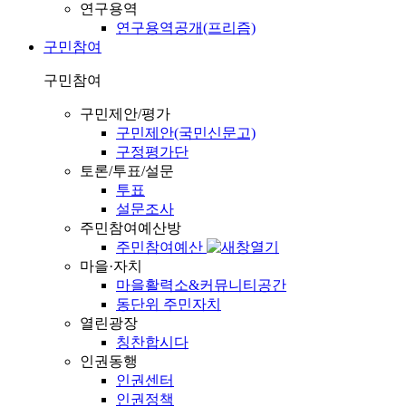
연구용역
연구용역공개(프리즘)
구민참여
구민참여
구민제안/평가
구민제안(국민신문고)
구정평가단
토론/투표/설문
투표
설문조사
주민참여예산방
주민참여예산
마을·자치
마을활력소&커뮤니티공간
동단위 주민자치
열린광장
칭찬합시다
인권동행
인권센터
인권정책