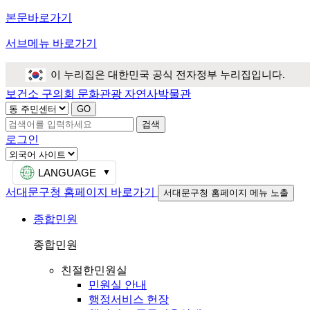
본문바로가기
서브메뉴 바로가기
이 누리집은 대한민국 공식 전자정부 누리집입니다.
보건소
구의회
문화관광
자연사박물관
검색
로그인
LANGUAGE
서대문구청 홈페이지 바로가기
서대문구청 홈페이지 메뉴 노출
종합민원
종합민원
친절한민원실
민원실 안내
행정서비스 헌장