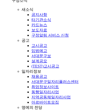
구정소식
새소식
공지사항
타기관소식
카드뉴스
보도자료
구정알림 서비스 신청
공고
고시공고
입법예고
서대문구보
설계공모
(TEST)고시공고
일자리정보
채용공고
서대문구일자리플러스센터
취업정보사이트
동행일자리사업
지역공동체일자리사업
아르바이트모집
명예의 전당