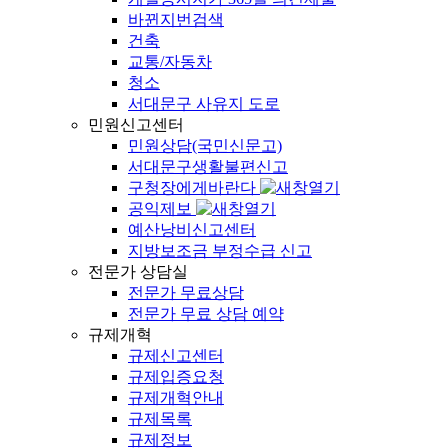
바뀐지번검색
건축
교통/자동차
청소
서대문구 사유지 도로
민원신고센터
민원상담(국민신문고)
서대문구생활불편신고
구청장에게바란다
공익제보
예산낭비신고센터
지방보조금 부정수급 신고
전문가 상담실
전문가 무료상담
전문가 무료 상담 예약
규제개혁
규제신고센터
규제입증요청
규제개혁안내
규제목록
규제정보