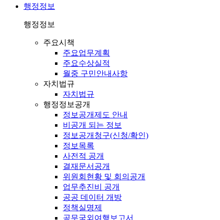
행정정보
행정정보
주요시책
주요업무계획
주요수상실적
월중 구민안내사항
자치법규
자치법규
행정정보공개
정보공개제도 안내
비공개 되는 정보
정보공개청구(신청/확인)
정보목록
사전적 공개
결재문서공개
위원회현황 및 회의공개
업무추진비 공개
공공 데이터 개방
정책실명제
공무국외여행보고서