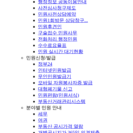
행정정보 공동이용안내
사전심사청구제도
민원사전상담예약
민원1회방문 상담창구...
민원후견인
구술접수 민원사무
전화처리 행정민원
수수료요율표
민원 실시간 대기현황
민원신청/발급
정부24
인터넷민원발급
무인민원발급기
모바일 자원봉사자증 발급
대형폐기물 신고
민원편람(민원서식)
부동산거래관리시스템
분야별 민원 안내
세무
여권
부동산 공시가격 열람
개별공시지가 365일 의견제출