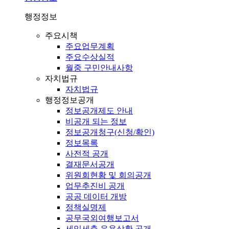
행정정보
주요시책
주요업무계획
주요수상실적
월중 구민안내사항
자치법규
자치법규
행정정보공개
정보공개제도 안내
비공개 되는 정보
정보공개청구(신청/확인)
정보목록
사전적 공개
결재문서공개
위원회현황 및 회의공개
업무추진비 공개
공공 데이터 개방
정책실명제
공무국외여행보고서
세입세출 운용상황 공개