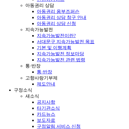
아동권리 상담
아동권리 옴부즈퍼슨
아동권리 상담 창구 안내
아동권리 상담 신청
지속가능발전
지속가능발전이란?
서대문구 지속가능발전 목표
기본 및 이행계획
지속가능발전 정보마당
지속가능발전 관련 법령
통·반장
통·반장
고향사랑기부제
제도안내
구정소식
새소식
공지사항
타기관소식
카드뉴스
보도자료
구정알림 서비스 신청