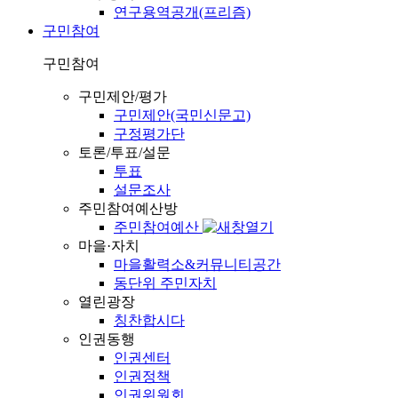
연구용역공개(프리즘)
구민참여
구민참여
구민제안/평가
구민제안(국민신문고)
구정평가단
토론/투표/설문
투표
설문조사
주민참여예산방
주민참여예산
마을·자치
마을활력소&커뮤니티공간
동단위 주민자치
열린광장
칭찬합시다
인권동행
인권센터
인권정책
인권위원회