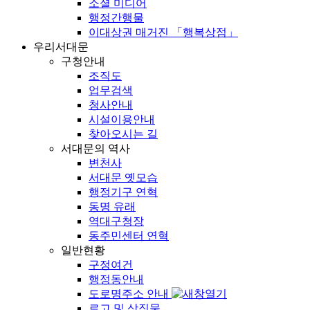
소셜 미디어
행정간행물
이대상권 매거진 「행복상점」
우리서대문
구청안내
조직도
업무검색
청사안내
시설이용안내
찾아오시는 길
서대문의 역사
변천사
서대문 옛모습
행정기구 연혁
동명 유래
역대구청장
동주민센터 연혁
일반현황
구정여건
행정동안내
도로명주소 안내
로고 및 상징물