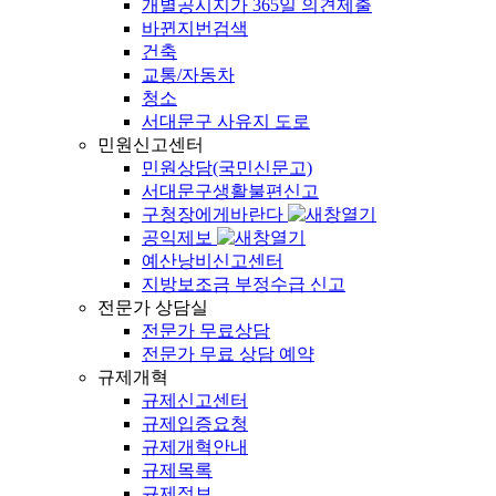
개별공시지가 365일 의견제출
바뀐지번검색
건축
교통/자동차
청소
서대문구 사유지 도로
민원신고센터
민원상담(국민신문고)
서대문구생활불편신고
구청장에게바란다
공익제보
예산낭비신고센터
지방보조금 부정수급 신고
전문가 상담실
전문가 무료상담
전문가 무료 상담 예약
규제개혁
규제신고센터
규제입증요청
규제개혁안내
규제목록
규제정보