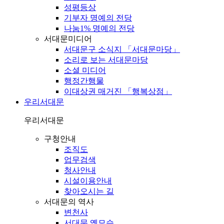
성평등상
기부자 명예의 전당
나눔1% 명예의 전당
서대문미디어
서대문구 소식지 「서대문마당」
소리로 보는 서대문마당
소셜 미디어
행정간행물
이대상권 매거진 「행복상점」
우리서대문
우리서대문
구청안내
조직도
업무검색
청사안내
시설이용안내
찾아오시는 길
서대문의 역사
변천사
서대문 옛모습