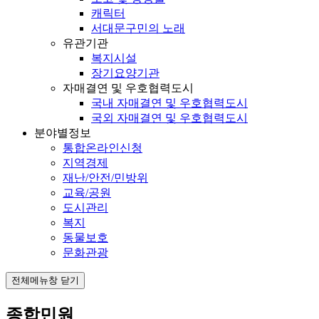
캐릭터
서대문구민의 노래
유관기관
복지시설
장기요양기관
자매결연 및 우호협력도시
국내 자매결연 및 우호협력도시
국외 자매결연 및 우호협력도시
분야별정보
통합온라인신청
지역경제
재난/안전/민방위
교육/공원
도시관리
복지
동물보호
문화관광
전체메뉴창 닫기
종합민원