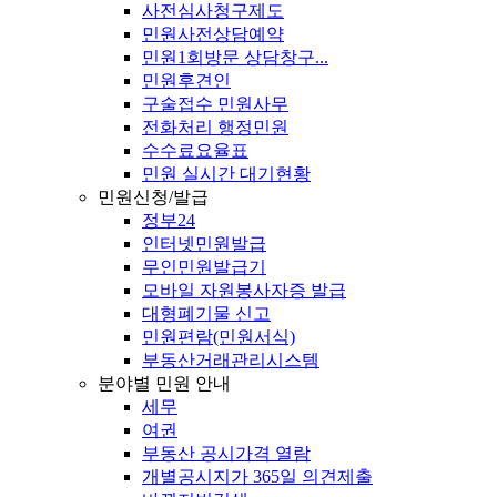
사전심사청구제도
민원사전상담예약
민원1회방문 상담창구...
민원후견인
구술접수 민원사무
전화처리 행정민원
수수료요율표
민원 실시간 대기현황
민원신청/발급
정부24
인터넷민원발급
무인민원발급기
모바일 자원봉사자증 발급
대형폐기물 신고
민원편람(민원서식)
부동산거래관리시스템
분야별 민원 안내
세무
여권
부동산 공시가격 열람
개별공시지가 365일 의견제출