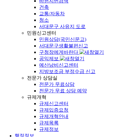
바뀐지번검색
건축
교통/자동차
청소
서대문구 사유지 도로
민원신고센터
민원상담(국민신문고)
서대문구생활불편신고
구청장에게바란다
공익제보
예산낭비신고센터
지방보조금 부정수급 신고
전문가 상담실
전문가 무료상담
전문가 무료 상담 예약
규제개혁
규제신고센터
규제입증요청
규제개혁안내
규제목록
규제정보
행정정보