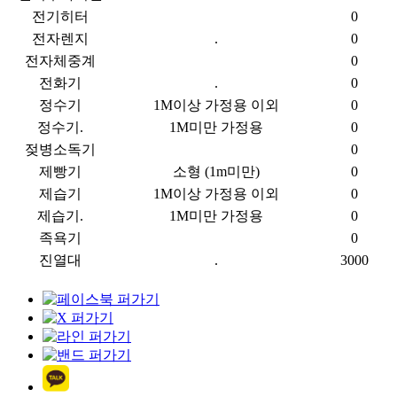
전기히터
0
전자렌지
.
0
전자체중계
0
전화기
.
0
정수기
1M이상 가정용 이외
0
정수기.
1M미만 가정용
0
젖병소독기
0
제빵기
소형 (1m미만)
0
제습기
1M이상 가정용 이외
0
제습기.
1M미만 가정용
0
족욕기
0
진열대
.
3000