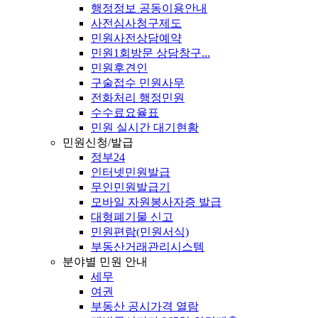
행정정보 공동이용안내
사전심사청구제도
민원사전상담예약
민원1회방문 상담창구...
민원후견인
구술접수 민원사무
전화처리 행정민원
수수료요율표
민원 실시간 대기현황
민원신청/발급
정부24
인터넷민원발급
무인민원발급기
모바일 자원봉사자증 발급
대형폐기물 신고
민원편람(민원서식)
부동산거래관리시스템
분야별 민원 안내
세무
여권
부동산 공시가격 열람