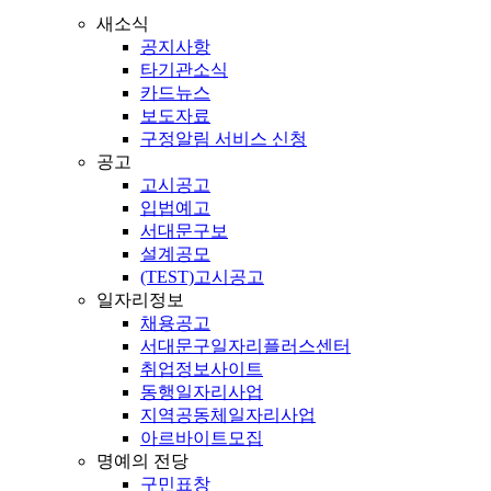
새소식
공지사항
타기관소식
카드뉴스
보도자료
구정알림 서비스 신청
공고
고시공고
입법예고
서대문구보
설계공모
(TEST)고시공고
일자리정보
채용공고
서대문구일자리플러스센터
취업정보사이트
동행일자리사업
지역공동체일자리사업
아르바이트모집
명예의 전당
구민표창