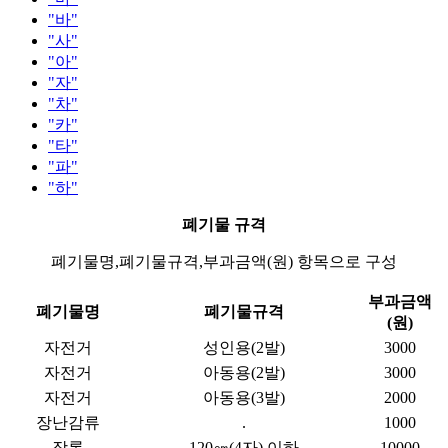
"바"
"사"
"아"
"자"
"차"
"카"
"타"
"파"
"하"
폐기물 규격
폐기물명,폐기물규격,부과금액(원) 항목으로 구성
부과금액
폐기물명
폐기물규격
(원)
자전거
성인용(2발)
3000
자전거
아동용(2발)
3000
자전거
아동용(3발)
2000
장난감류
.
1000
장롱
120㎝(4자) 이하
10000