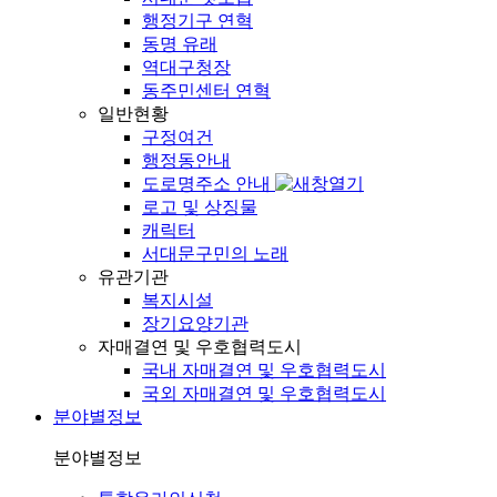
행정기구 연혁
동명 유래
역대구청장
동주민센터 연혁
일반현황
구정여건
행정동안내
도로명주소 안내
로고 및 상징물
캐릭터
서대문구민의 노래
유관기관
복지시설
장기요양기관
자매결연 및 우호협력도시
국내 자매결연 및 우호협력도시
국외 자매결연 및 우호협력도시
분야별정보
분야별정보