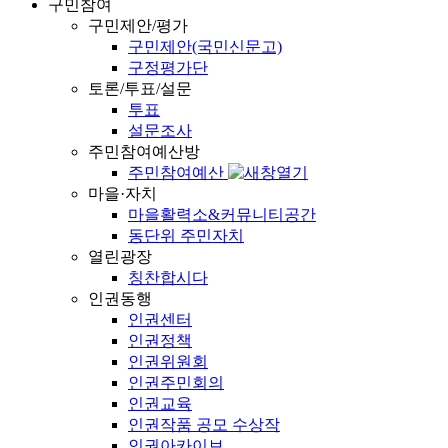
구민참여
구민제안/평가
구민제안(국민신문고)
구정평가단
토론/투표/설문
투표
설문조사
주민참여예산방
주민참여예산
마을·자치
마을활력소&커뮤니티공간
동단위 주민자치
열린광장
칭찬합시다
인권동행
인권센터
인권정책
인권위원회
인권주민회의
인권교육
인권작품 공모 수상작
인권아카이브