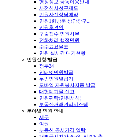
행정정보 공동이용안내
사전심사청구제도
민원사전상담예약
민원1회방문 상담창구...
민원후견인
구술접수 민원사무
전화처리 행정민원
수수료요율표
민원 실시간 대기현황
민원신청/발급
정부24
인터넷민원발급
무인민원발급기
모바일 자원봉사자증 발급
대형폐기물 신고
민원편람(민원서식)
부동산거래관리시스템
분야별 민원 안내
세무
여권
부동산 공시가격 열람
개별공시지가 365일 의견제출