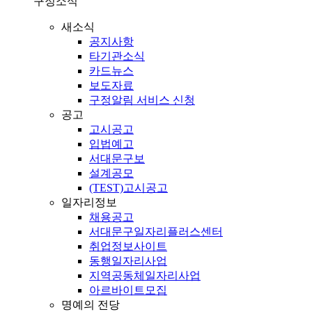
구정소식
새소식
공지사항
타기관소식
카드뉴스
보도자료
구정알림 서비스 신청
공고
고시공고
입법예고
서대문구보
설계공모
(TEST)고시공고
일자리정보
채용공고
서대문구일자리플러스센터
취업정보사이트
동행일자리사업
지역공동체일자리사업
아르바이트모집
명예의 전당