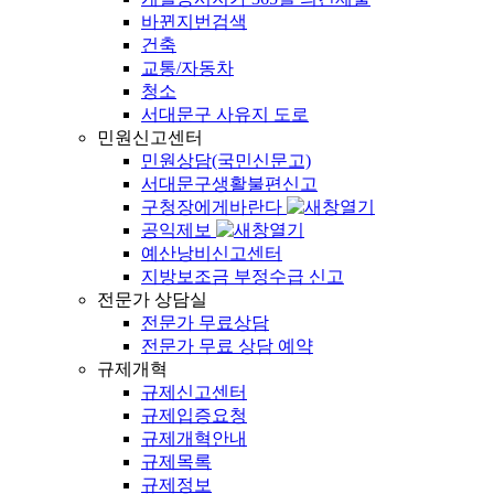
바뀐지번검색
건축
교통/자동차
청소
서대문구 사유지 도로
민원신고센터
민원상담(국민신문고)
서대문구생활불편신고
구청장에게바란다
공익제보
예산낭비신고센터
지방보조금 부정수급 신고
전문가 상담실
전문가 무료상담
전문가 무료 상담 예약
규제개혁
규제신고센터
규제입증요청
규제개혁안내
규제목록
규제정보