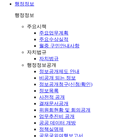
행정정보
행정정보
주요시책
주요업무계획
주요수상실적
월중 구민안내사항
자치법규
자치법규
행정정보공개
정보공개제도 안내
비공개 되는 정보
정보공개청구(신청/확인)
정보목록
사전적 공개
결재문서공개
위원회현황 및 회의공개
업무추진비 공개
공공 데이터 개방
정책실명제
공무국외여행보고서