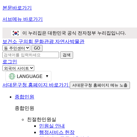
본문바로가기
서브메뉴 바로가기
이 누리집은 대한민국 공식 전자정부 누리집입니다.
보건소
구의회
문화관광
자연사박물관
검색
로그인
LANGUAGE
서대문구청 홈페이지 바로가기
서대문구청 홈페이지 메뉴 노출
종합민원
종합민원
친절한민원실
민원실 안내
행정서비스 헌장