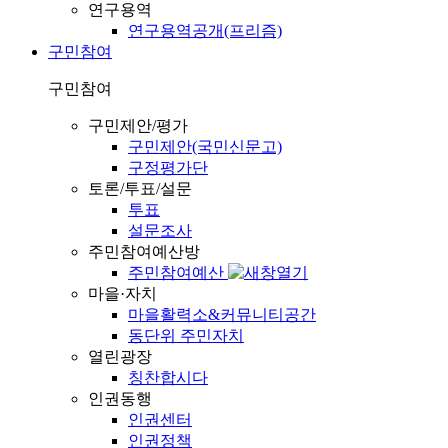
연구용역
연구용역공개(프리즘)
구민참여
구민참여
구민제안/평가
구민제안(국민신문고)
구정평가단
토론/투표/설문
투표
설문조사
주민참여예산방
주민참여예산
마을·자치
마을활력소&커뮤니티공간
동단위 주민자치
열린광장
칭찬합시다
인권동행
인권센터
인권정책