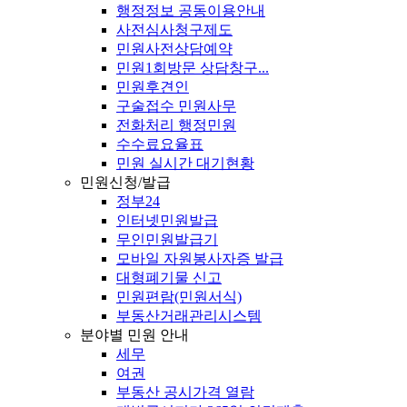
행정정보 공동이용안내
사전심사청구제도
민원사전상담예약
민원1회방문 상담창구...
민원후견인
구술접수 민원사무
전화처리 행정민원
수수료요율표
민원 실시간 대기현황
민원신청/발급
정부24
인터넷민원발급
무인민원발급기
모바일 자원봉사자증 발급
대형폐기물 신고
민원편람(민원서식)
부동산거래관리시스템
분야별 민원 안내
세무
여권
부동산 공시가격 열람