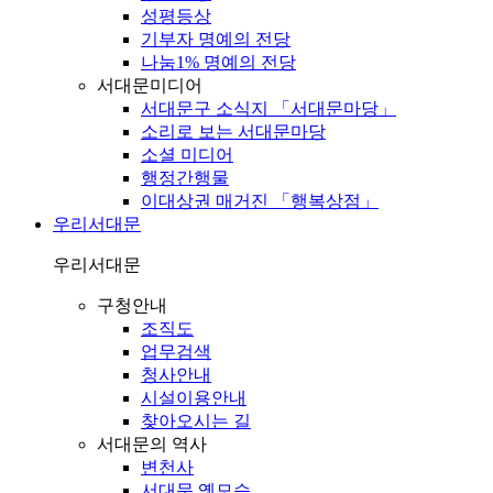
성평등상
기부자 명예의 전당
나눔1% 명예의 전당
서대문미디어
서대문구 소식지 「서대문마당」
소리로 보는 서대문마당
소셜 미디어
행정간행물
이대상권 매거진 「행복상점」
우리서대문
우리서대문
구청안내
조직도
업무검색
청사안내
시설이용안내
찾아오시는 길
서대문의 역사
변천사
서대문 옛모습