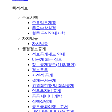
행정정보
주요시책
주요업무계획
주요수상실적
월중 구민안내사항
자치법규
자치법규
행정정보공개
정보공개제도 안내
비공개 되는 정보
정보공개청구(신청/확인)
정보목록
사전적 공개
결재문서공개
위원회현황 및 회의공개
업무추진비 공개
공공 데이터 개방
정책실명제
공무국외여행보고서
세입세출 운용상황 공개