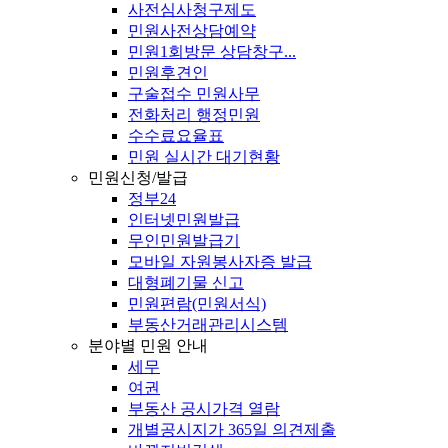
사전심사청구제도
민원사전상담예약
민원1회방문 상담창구...
민원후견인
구술접수 민원사무
전화처리 행정민원
수수료요율표
민원 실시간 대기현황
민원신청/발급
정부24
인터넷민원발급
무인민원발급기
모바일 자원봉사자증 발급
대형폐기물 신고
민원편람(민원서식)
부동산거래관리시스템
분야별 민원 안내
세무
여권
부동산 공시가격 열람
개별공시지가 365일 의견제출