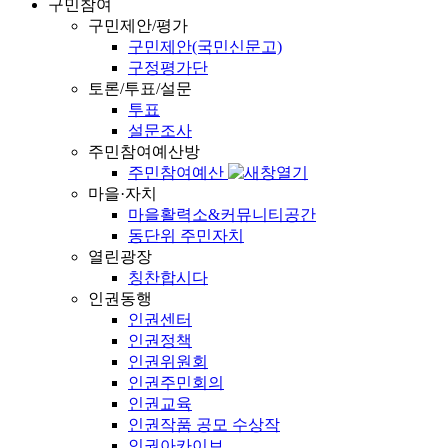
구민참여
구민제안/평가
구민제안(국민신문고)
구정평가단
토론/투표/설문
투표
설문조사
주민참여예산방
주민참여예산
마을·자치
마을활력소&커뮤니티공간
동단위 주민자치
열린광장
칭찬합시다
인권동행
인권센터
인권정책
인권위원회
인권주민회의
인권교육
인권작품 공모 수상작
인권아카이브