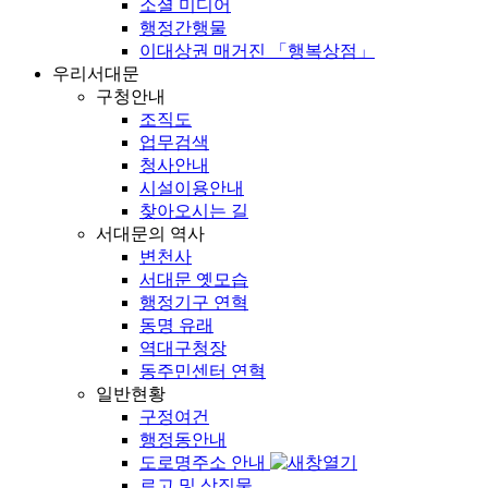
소셜 미디어
행정간행물
이대상권 매거진 「행복상점」
우리서대문
구청안내
조직도
업무검색
청사안내
시설이용안내
찾아오시는 길
서대문의 역사
변천사
서대문 옛모습
행정기구 연혁
동명 유래
역대구청장
동주민센터 연혁
일반현황
구정여건
행정동안내
도로명주소 안내
로고 및 상징물