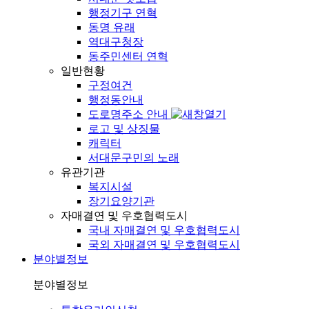
행정기구 연혁
동명 유래
역대구청장
동주민센터 연혁
일반현황
구정여건
행정동안내
도로명주소 안내
로고 및 상징물
캐릭터
서대문구민의 노래
유관기관
복지시설
장기요양기관
자매결연 및 우호협력도시
국내 자매결연 및 우호협력도시
국외 자매결연 및 우호협력도시
분야별정보
분야별정보