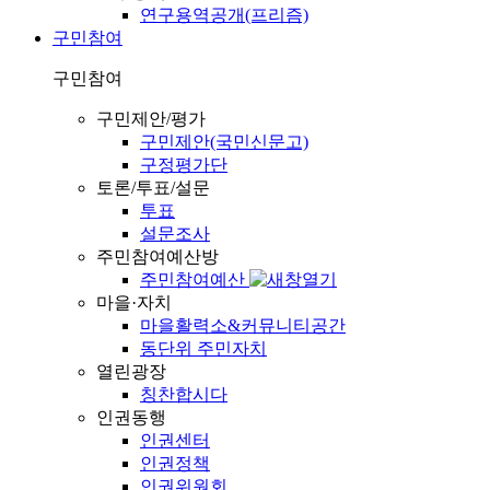
연구용역공개(프리즘)
구민참여
구민참여
구민제안/평가
구민제안(국민신문고)
구정평가단
토론/투표/설문
투표
설문조사
주민참여예산방
주민참여예산
마을·자치
마을활력소&커뮤니티공간
동단위 주민자치
열린광장
칭찬합시다
인권동행
인권센터
인권정책
인권위원회