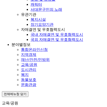
캐릭터
서대문구민의 노래
유관기관
복지시설
장기요양기관
자매결연 및 우호협력도시
국내 자매결연 및 우호협력도시
국외 자매결연 및 우호협력도시
분야별정보
통합온라인신청
지역경제
재난/안전/민방위
교육/공원
도시관리
복지
동물보호
문화관광
전체메뉴창 닫기
교육/공원