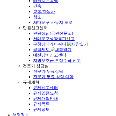
바뀐지번검색
건축
교통/자동차
청소
서대문구 사유지 도로
민원신고센터
민원상담(국민신문고)
서대문구생활불편신고
구청장에게바란다
공익제보
예산낭비신고센터
지방보조금 부정수급 신고
전문가 상담실
전문가 무료상담
전문가 무료 상담 예약
규제개혁
규제신고센터
규제입증요청
규제개혁안내
규제목록
규제정보
행정정보