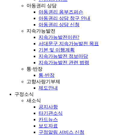
아동권리 상담
아동권리 옴부즈퍼슨
아동권리 상담 창구 안내
아동권리 상담 신청
지속가능발전
지속가능발전이란?
서대문구 지속가능발전 목표
기본 및 이행계획
지속가능발전 정보마당
지속가능발전 관련 법령
통·반장
통·반장
고향사랑기부제
제도안내
구정소식
새소식
공지사항
타기관소식
카드뉴스
보도자료
구정알림 서비스 신청