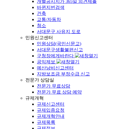
개별공시지가 365일 의견제출
바뀐지번검색
건축
교통/자동차
청소
서대문구 사유지 도로
민원신고센터
민원상담(국민신문고)
서대문구생활불편신고
구청장에게바란다
공익제보
예산낭비신고센터
지방보조금 부정수급 신고
전문가 상담실
전문가 무료상담
전문가 무료 상담 예약
규제개혁
규제신고센터
규제입증요청
규제개혁안내
규제목록
규제정보