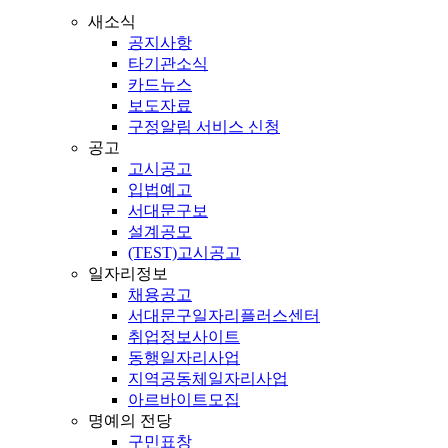
새소식
공지사항
타기관소식
카드뉴스
보도자료
구정알림 서비스 신청
공고
고시공고
입법예고
서대문구보
설계공모
(TEST)고시공고
일자리정보
채용공고
서대문구일자리플러스센터
취업정보사이트
동행일자리사업
지역공동체일자리사업
아르바이트모집
명예의 전당
구민표창