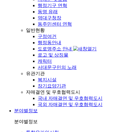
행정기구 연혁
동명 유래
역대구청장
동주민센터 연혁
일반현황
구정여건
행정동안내
도로명주소 안내
로고 및 상징물
캐릭터
서대문구민의 노래
유관기관
복지시설
장기요양기관
자매결연 및 우호협력도시
국내 자매결연 및 우호협력도시
국외 자매결연 및 우호협력도시
분야별정보
분야별정보