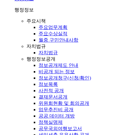
행정정보
주요시책
주요업무계획
주요수상실적
월중 구민안내사항
자치법규
자치법규
행정정보공개
정보공개제도 안내
비공개 되는 정보
정보공개청구(신청/확인)
정보목록
사전적 공개
결재문서공개
위원회현황 및 회의공개
업무추진비 공개
공공 데이터 개방
정책실명제
공무국외여행보고서
세입세출 운용상황 공개