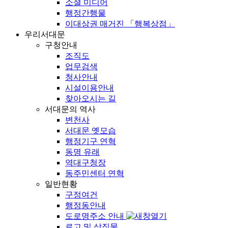
소셜 미디어
행정간행물
이대상권 매거진 「행복상점」
우리서대문
구청안내
조직도
업무검색
청사안내
시설이용안내
찾아오시는 길
서대문의 역사
변천사
서대문 옛모습
행정기구 연혁
동명 유래
역대구청장
동주민센터 연혁
일반현황
구정여건
행정동안내
도로명주소 안내
로고 및 상징물