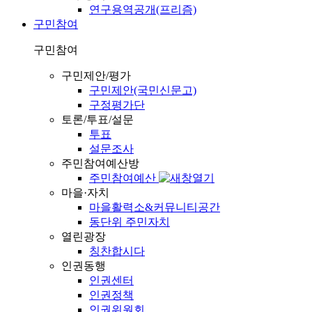
연구용역공개(프리즘)
구민참여
구민참여
구민제안/평가
구민제안(국민신문고)
구정평가단
토론/투표/설문
투표
설문조사
주민참여예산방
주민참여예산
마을·자치
마을활력소&커뮤니티공간
동단위 주민자치
열린광장
칭찬합시다
인권동행
인권센터
인권정책
인권위원회