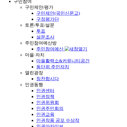
구민참여
구민제안/평가
구민제안(국민신문고)
구정평가단
토론/투표/설문
투표
설문조사
주민참여예산방
주민참여예산
마을·자치
마을활력소&커뮤니티공간
동단위 주민자치
열린광장
칭찬합시다
인권동행
인권센터
인권정책
인권위원회
인권주민회의
인권교육
인권작품 공모 수상작
인권아카이브