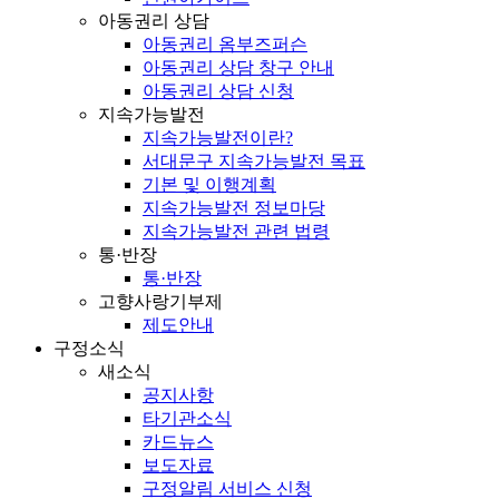
아동권리 상담
아동권리 옴부즈퍼슨
아동권리 상담 창구 안내
아동권리 상담 신청
지속가능발전
지속가능발전이란?
서대문구 지속가능발전 목표
기본 및 이행계획
지속가능발전 정보마당
지속가능발전 관련 법령
통·반장
통·반장
고향사랑기부제
제도안내
구정소식
새소식
공지사항
타기관소식
카드뉴스
보도자료
구정알림 서비스 신청