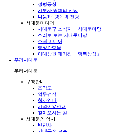
성평등상
기부자 명예의 전당
나눔1% 명예의 전당
서대문미디어
서대문구 소식지 「서대문마당」
소리로 보는 서대문마당
소셜 미디어
행정간행물
이대상권 매거진 「행복상점」
우리서대문
우리서대문
구청안내
조직도
업무검색
청사안내
시설이용안내
찾아오시는 길
서대문의 역사
변천사
서대문 옛모습