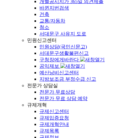
개별공시지가 365일 의견제출
바뀐지번검색
건축
교통/자동차
청소
서대문구 사유지 도로
민원신고센터
민원상담(국민신문고)
서대문구생활불편신고
구청장에게바란다
공익제보
예산낭비신고센터
지방보조금 부정수급 신고
전문가 상담실
전문가 무료상담
전문가 무료 상담 예약
규제개혁
규제신고센터
규제입증요청
규제개혁안내
규제목록
규제정보