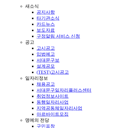
새소식
공지사항
타기관소식
카드뉴스
보도자료
구정알림 서비스 신청
공고
고시공고
입법예고
서대문구보
설계공모
(TEST)고시공고
일자리정보
채용공고
서대문구일자리플러스센터
취업정보사이트
동행일자리사업
지역공동체일자리사업
아르바이트모집
명예의 전당
구민표창