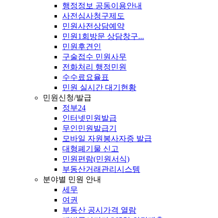
행정정보 공동이용안내
사전심사청구제도
민원사전상담예약
민원1회방문 상담창구...
민원후견인
구술접수 민원사무
전화처리 행정민원
수수료요율표
민원 실시간 대기현황
민원신청/발급
정부24
인터넷민원발급
무인민원발급기
모바일 자원봉사자증 발급
대형폐기물 신고
민원편람(민원서식)
부동산거래관리시스템
분야별 민원 안내
세무
여권
부동산 공시가격 열람