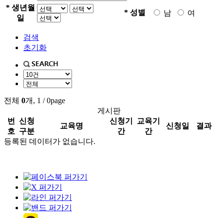
* 생년월
* 성별
남
여
일
검색
초기화
전체
0
개, 1 / 0page
게시판
번
신청
신청기
교육기
교육명
신청일
결과
호
구분
간
간
등록된 데이터가 없습니다.