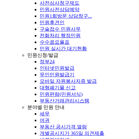
사전심사청구제도
민원사전상담예약
민원1회방문 상담창구...
민원후견인
구술접수 민원사무
전화처리 행정민원
수수료요율표
민원 실시간 대기현황
민원신청/발급
정부24
인터넷민원발급
무인민원발급기
모바일 자원봉사자증 발급
대형폐기물 신고
민원편람(민원서식)
부동산거래관리시스템
분야별 민원 안내
세무
여권
부동산 공시가격 열람
개별공시지가 365일 의견제출