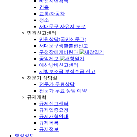
바뀐지번검색
건축
교통/자동차
청소
서대문구 사유지 도로
민원신고센터
민원상담(국민신문고)
서대문구생활불편신고
구청장에게바란다
공익제보
예산낭비신고센터
지방보조금 부정수급 신고
전문가 상담실
전문가 무료상담
전문가 무료 상담 예약
규제개혁
규제신고센터
규제입증요청
규제개혁안내
규제목록
규제정보
행정정보