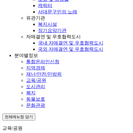
캐릭터
서대문구민의 노래
유관기관
복지시설
장기요양기관
자매결연 및 우호협력도시
국내 자매결연 및 우호협력도시
국외 자매결연 및 우호협력도시
분야별정보
통합온라인신청
지역경제
재난/안전/민방위
교육/공원
도시관리
복지
동물보호
문화관광
전체메뉴창 닫기
교육/공원