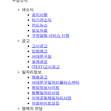
구정소식
새소식
공지사항
타기관소식
카드뉴스
보도자료
구정알림 서비스 신청
공고
고시공고
입법예고
서대문구보
설계공모
(TEST)고시공고
일자리정보
채용공고
서대문구일자리플러스센터
취업정보사이트
동행일자리사업
지역공동체일자리사업
아르바이트모집
명예의 전당