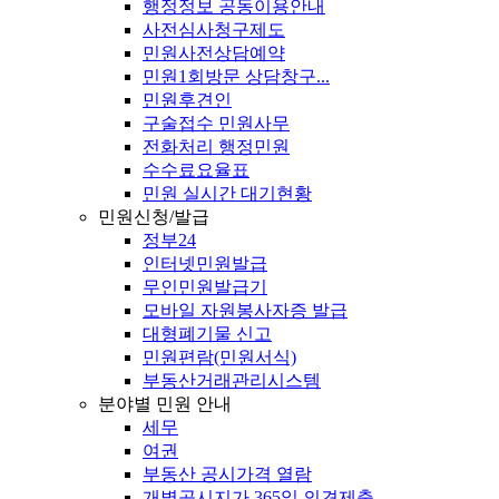
행정정보 공동이용안내
사전심사청구제도
민원사전상담예약
민원1회방문 상담창구...
민원후견인
구술접수 민원사무
전화처리 행정민원
수수료요율표
민원 실시간 대기현황
민원신청/발급
정부24
인터넷민원발급
무인민원발급기
모바일 자원봉사자증 발급
대형폐기물 신고
민원편람(민원서식)
부동산거래관리시스템
분야별 민원 안내
세무
여권
부동산 공시가격 열람
개별공시지가 365일 의견제출