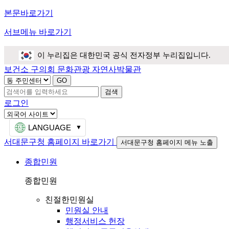
본문바로가기
서브메뉴 바로가기
이 누리집은 대한민국 공식 전자정부 누리집입니다.
보건소
구의회
문화관광
자연사박물관
검색
로그인
LANGUAGE
서대문구청 홈페이지 바로가기
서대문구청 홈페이지 메뉴 노출
종합민원
종합민원
친절한민원실
민원실 안내
행정서비스 헌장