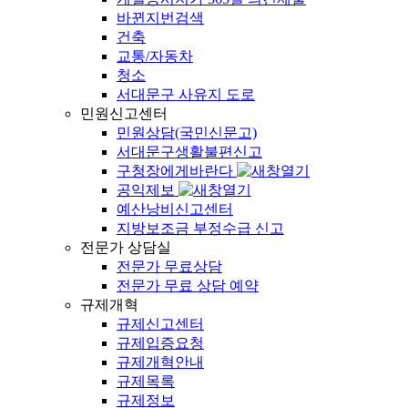
바뀐지번검색
건축
교통/자동차
청소
서대문구 사유지 도로
민원신고센터
민원상담(국민신문고)
서대문구생활불편신고
구청장에게바란다
공익제보
예산낭비신고센터
지방보조금 부정수급 신고
전문가 상담실
전문가 무료상담
전문가 무료 상담 예약
규제개혁
규제신고센터
규제입증요청
규제개혁안내
규제목록
규제정보