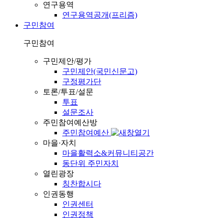
연구용역
연구용역공개(프리즘)
구민참여
구민참여
구민제안/평가
구민제안(국민신문고)
구정평가단
토론/투표/설문
투표
설문조사
주민참여예산방
주민참여예산
마을·자치
마을활력소&커뮤니티공간
동단위 주민자치
열린광장
칭찬합시다
인권동행
인권센터
인권정책