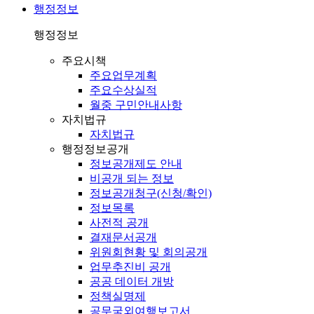
행정정보
행정정보
주요시책
주요업무계획
주요수상실적
월중 구민안내사항
자치법규
자치법규
행정정보공개
정보공개제도 안내
비공개 되는 정보
정보공개청구(신청/확인)
정보목록
사전적 공개
결재문서공개
위원회현황 및 회의공개
업무추진비 공개
공공 데이터 개방
정책실명제
공무국외여행보고서