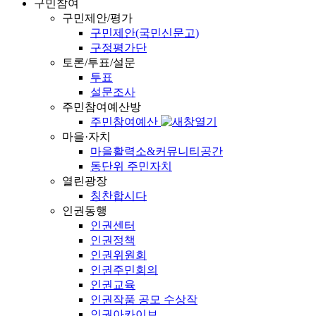
구민참여
구민제안/평가
구민제안(국민신문고)
구정평가단
토론/투표/설문
투표
설문조사
주민참여예산방
주민참여예산
마을·자치
마을활력소&커뮤니티공간
동단위 주민자치
열린광장
칭찬합시다
인권동행
인권센터
인권정책
인권위원회
인권주민회의
인권교육
인권작품 공모 수상작
인권아카이브