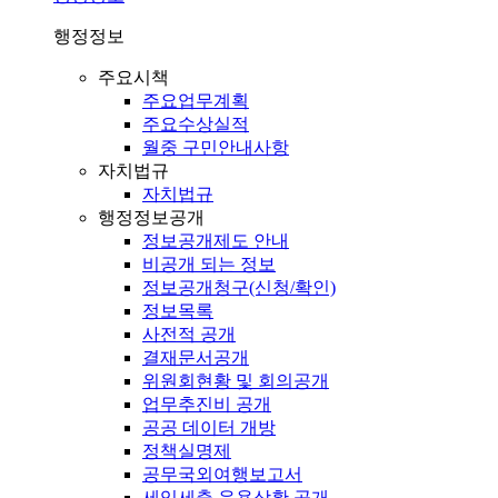
행정정보
주요시책
주요업무계획
주요수상실적
월중 구민안내사항
자치법규
자치법규
행정정보공개
정보공개제도 안내
비공개 되는 정보
정보공개청구(신청/확인)
정보목록
사전적 공개
결재문서공개
위원회현황 및 회의공개
업무추진비 공개
공공 데이터 개방
정책실명제
공무국외여행보고서
세입세출 운용상황 공개