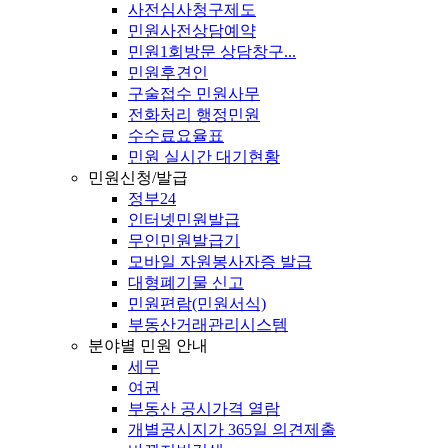
사전심사청구제도
민원사전상담예약
민원1회방문 상담창구...
민원후견인
구술접수 민원사무
전화처리 행정민원
수수료요율표
민원 실시간 대기현황
민원신청/발급
정부24
인터넷민원발급
무인민원발급기
모바일 자원봉사자증 발급
대형폐기물 신고
민원편람(민원서식)
부동산거래관리시스템
분야별 민원 안내
세무
여권
부동산 공시가격 열람
개별공시지가 365일 의견제출