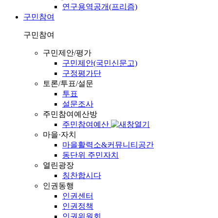
연구용역공개(프리즘)
구민참여
구민참여
구민제안/평가
구민제안(국민신문고)
구정평가단
토론/투표/설문
투표
설문조사
주민참여예산방
주민참여예산
마을·자치
마을활력소&커뮤니티공간
동단위 주민자치
열린광장
칭찬합시다
인권동행
인권센터
인권정책
인권위원회