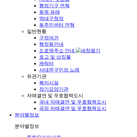
행정기구 연혁
동명 유래
역대구청장
동주민센터 연혁
일반현황
구정여건
행정동안내
도로명주소 안내
로고 및 상징물
캐릭터
서대문구민의 노래
유관기관
복지시설
장기요양기관
자매결연 및 우호협력도시
국내 자매결연 및 우호협력도시
국외 자매결연 및 우호협력도시
분야별정보
분야별정보