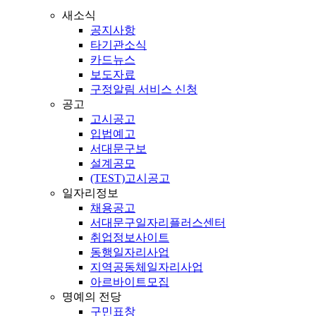
새소식
공지사항
타기관소식
카드뉴스
보도자료
구정알림 서비스 신청
공고
고시공고
입법예고
서대문구보
설계공모
(TEST)고시공고
일자리정보
채용공고
서대문구일자리플러스센터
취업정보사이트
동행일자리사업
지역공동체일자리사업
아르바이트모집
명예의 전당
구민표창