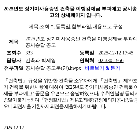
2025년도 장기미사용승인 건축물 이행강제금 부과예고 공시송
고의 상세페이지 입니다.
제목,조회수,등록일,첨부파일,내용으로 구성
2025년도 장기미사용승인 건축물 이행강제금 부과
제목
공시송달 공고
조회수
333
등록일
2025-12-12 17:45
담당자
건축과 박세영
연락처
02-330-1956
첨부파일
공시송달 공고문(안).hwpx
바로보기 & 듣기
「
건축법
」
규정을 위반한 건축물 소유자에게
「
건축법
」
제
79
조
거 건축물
위반
사항에 대하여
‘2025
년도 장기미사용승인 건축물 
제금 부과예고
’
공문을
우편으로 송달하였으나
,
수취인불명
등의
송달이 불가능하여
「
행정절차법
」
제
14
조
제
4
항
규정에 의거 공시송달
오니 의견제출 기한까지 의견을 제출하시기 바랍니다
.
2025. 12. 12.