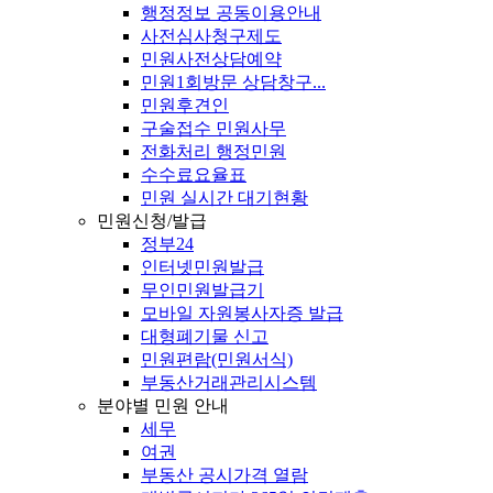
행정정보 공동이용안내
사전심사청구제도
민원사전상담예약
민원1회방문 상담창구...
민원후견인
구술접수 민원사무
전화처리 행정민원
수수료요율표
민원 실시간 대기현황
민원신청/발급
정부24
인터넷민원발급
무인민원발급기
모바일 자원봉사자증 발급
대형폐기물 신고
민원편람(민원서식)
부동산거래관리시스템
분야별 민원 안내
세무
여권
부동산 공시가격 열람