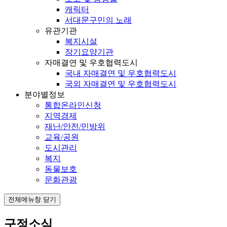
캐릭터
서대문구민의 노래
유관기관
복지시설
장기요양기관
자매결연 및 우호협력도시
국내 자매결연 및 우호협력도시
국외 자매결연 및 우호협력도시
분야별정보
통합온라인신청
지역경제
재난/안전/민방위
교육/공원
도시관리
복지
동물보호
문화관광
전체메뉴창 닫기
구정소식