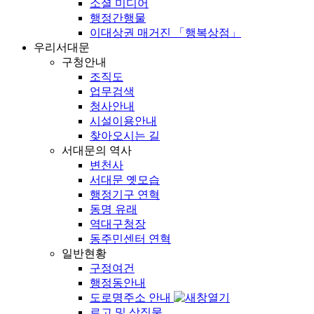
소셜 미디어
행정간행물
이대상권 매거진 「행복상점」
우리서대문
구청안내
조직도
업무검색
청사안내
시설이용안내
찾아오시는 길
서대문의 역사
변천사
서대문 옛모습
행정기구 연혁
동명 유래
역대구청장
동주민센터 연혁
일반현황
구정여건
행정동안내
도로명주소 안내
로고 및 상징물