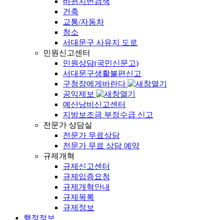
바뀐지번검색
건축
교통/자동차
청소
서대문구 사유지 도로
민원신고센터
민원상담(국민신문고)
서대문구생활불편신고
구청장에게바란다
공익제보
예산낭비신고센터
지방보조금 부정수급 신고
전문가 상담실
전문가 무료상담
전문가 무료 상담 예약
규제개혁
규제신고센터
규제입증요청
규제개혁안내
규제목록
규제정보
행정정보