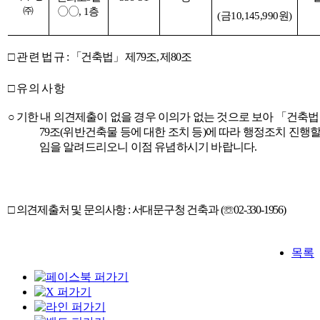
㈜
◯◯
, 1
층
(
금
10,145,990
원
)
□
관 련 법 규
:
「
건축법
」
제
79
조
,
제
80
조
□
유 의 사 항
○
기한 내 의견제출이 없을 경우 이의가 없는 것으로 보아
「
건축법
79
조
(
위반건축물 등에 대한 조치 등
)
에 따라 행정조치 진행할
임을 알려드리오니 이점 유념하시기 바랍니다
.
□
의견제출처 및 문의사항
:
서대문구청 건축과
(
☏
02-330-1956)
목록