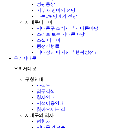
성평등상
기부자 명예의 전당
나눔1% 명예의 전당
서대문미디어
서대문구 소식지 「서대문마당」
소리로 보는 서대문마당
소셜 미디어
행정간행물
이대상권 매거진 「행복상점」
우리서대문
우리서대문
구청안내
조직도
업무검색
청사안내
시설이용안내
찾아오시는 길
서대문의 역사
변천사
서대문 옛모습