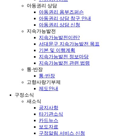
아동권리 상담
아동권리 옴부즈퍼슨
아동권리 상담 창구 안내
아동권리 상담 신청
지속가능발전
지속가능발전이란?
서대문구 지속가능발전 목표
기본 및 이행계획
지속가능발전 정보마당
지속가능발전 관련 법령
통·반장
통·반장
고향사랑기부제
제도안내
구정소식
새소식
공지사항
타기관소식
카드뉴스
보도자료
구정알림 서비스 신청