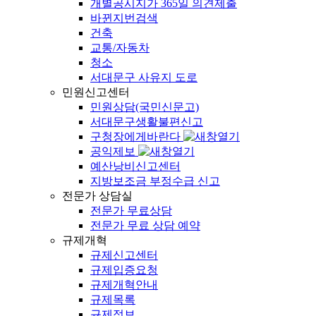
개별공시지가 365일 의견제출
바뀐지번검색
건축
교통/자동차
청소
서대문구 사유지 도로
민원신고센터
민원상담(국민신문고)
서대문구생활불편신고
구청장에게바란다
공익제보
예산낭비신고센터
지방보조금 부정수급 신고
전문가 상담실
전문가 무료상담
전문가 무료 상담 예약
규제개혁
규제신고센터
규제입증요청
규제개혁안내
규제목록
규제정보