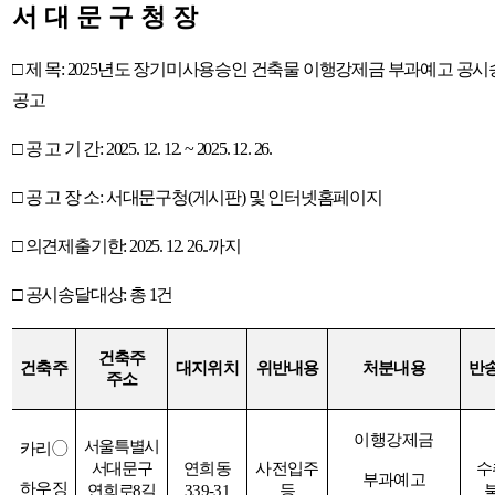
서 대 문 구 청 장
□
제 목
: 2025
년도 장기미사용승인 건축물 이행강제금 부과예고 공시
공고
□
공 고 기 간
: 2025. 12. 12. ~ 2025. 12. 26.
□
공 고 장 소
:
서대문구청
(
게시판
)
및 인터넷홈페이지
□
의견제출기한
: 2025. 12. 26..
까지
□
공시송달대상
:
총
1
건
건축주
건축주
대지위치
위반내용
처분내용
반
주소
이행강제금
서울특별시
카리
◯
서대문구
연희동
사전입주
수
부과예고
하우징
연희로
8
길
339-31
등