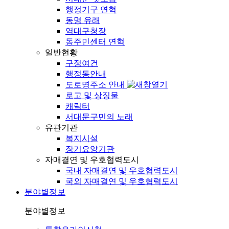
행정기구 연혁
동명 유래
역대구청장
동주민센터 연혁
일반현황
구정여건
행정동안내
도로명주소 안내
로고 및 상징물
캐릭터
서대문구민의 노래
유관기관
복지시설
장기요양기관
자매결연 및 우호협력도시
국내 자매결연 및 우호협력도시
국외 자매결연 및 우호협력도시
분야별정보
분야별정보