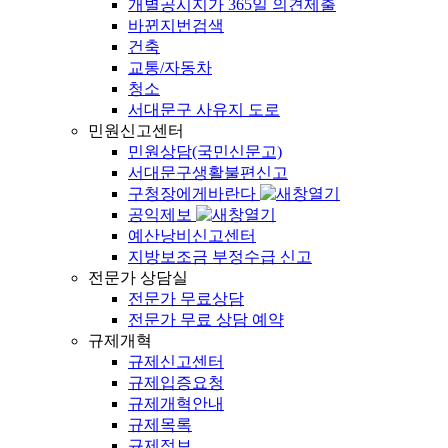
개별공시지가 365일 의견제출
바뀐지번검색
건축
교통/자동차
청소
서대문구 사유지 도로
민원신고센터
민원상담(국민신문고)
서대문구생활불편신고
구청장에게바란다
공익제보
예산낭비신고센터
지방보조금 부정수급 신고
전문가 상담실
전문가 무료상담
전문가 무료 상담 예약
규제개혁
규제신고센터
규제입증요청
규제개혁안내
규제목록
규제정보