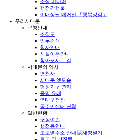
소셜 미디어
행정간행물
이대상권 매거진 「행복상점」
우리서대문
구청안내
조직도
업무검색
청사안내
시설이용안내
찾아오시는 길
서대문의 역사
변천사
서대문 옛모습
행정기구 연혁
동명 유래
역대구청장
동주민센터 연혁
일반현황
구정여건
행정동안내
도로명주소 안내
로고 및 상징물