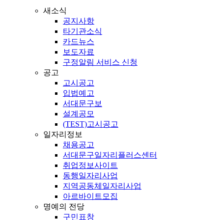
새소식
공지사항
타기관소식
카드뉴스
보도자료
구정알림 서비스 신청
공고
고시공고
입법예고
서대문구보
설계공모
(TEST)고시공고
일자리정보
채용공고
서대문구일자리플러스센터
취업정보사이트
동행일자리사업
지역공동체일자리사업
아르바이트모집
명예의 전당
구민표창