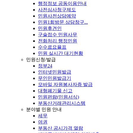
행정정보 공동이용안내
사전심사청구제도
민원사전상담예약
민원1회방문 상담창구...
민원후견인
구술접수 민원사무
전화처리 행정민원
수수료요율표
민원 실시간 대기현황
민원신청/발급
정부24
인터넷민원발급
무인민원발급기
모바일 자원봉사자증 발급
대형폐기물 신고
민원편람(민원서식)
부동산거래관리시스템
분야별 민원 안내
세무
여권
부동산 공시가격 열람