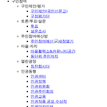
구민참여
구민제안/평가
구민제안(국민신문고)
구정평가단
토론/투표/설문
투표
설문조사
주민참여예산방
주민참여예산
마을·자치
마을활력소&커뮤니티공간
동단위 주민자치
열린광장
칭찬합시다
인권동행
인권센터
인권정책
인권위원회
인권주민회의
인권교육
인권작품 공모 수상작
인권아카이브