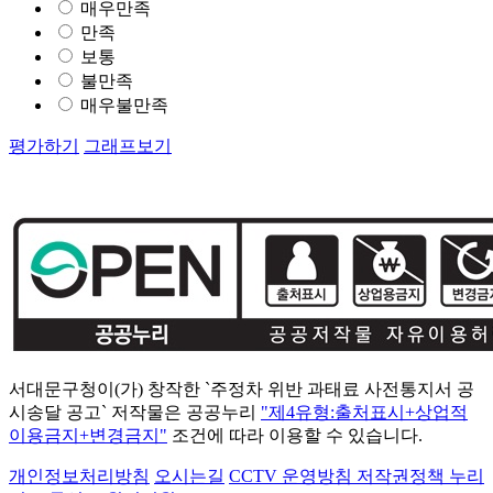
매우만족
만족
보통
불만족
매우불만족
평가하기
그래프보기
서대문구청이(가) 창작한 `주정차 위반 과태료 사전통지서 공
시송달 공고` 저작물은 공공누리
"제4유형:출처표시+상업적
이용금지+변경금지"
조건에 따라 이용할 수 있습니다.
개인정보처리방침
오시는길
CCTV 운영방침
저작권정책
누리