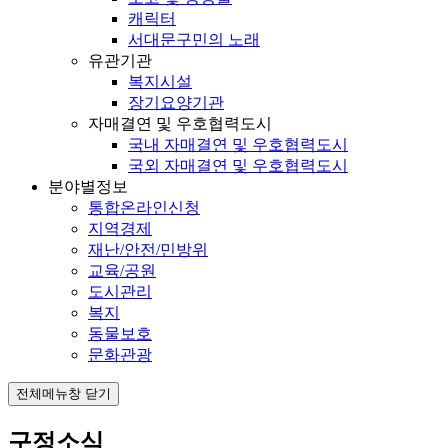
캐릭터
서대문구민의 노래
유관기관
복지시설
장기요양기관
자매결연 및 우호협력도시
국내 자매결연 및 우호협력도시
국외 자매결연 및 우호협력도시
분야별정보
통합온라인신청
지역경제
재난/안전/민방위
교육/공원
도시관리
복지
동물보호
문화관광
전체메뉴창 닫기
구정소식