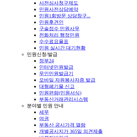
사전심사청구제도
민원사전상담예약
민원1회방문 상담창구...
민원후견인
구술접수 민원사무
전화처리 행정민원
수수료요율표
민원 실시간 대기현황
민원신청/발급
정부24
인터넷민원발급
무인민원발급기
모바일 자원봉사자증 발급
대형폐기물 신고
민원편람(민원서식)
부동산거래관리시스템
분야별 민원 안내
세무
여권
부동산 공시가격 열람
개별공시지가 365일 의견제출