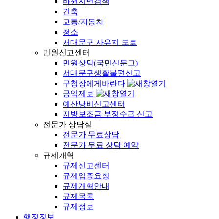
바뀐지번검색
건축
교통/자동차
청소
서대문구 사유지 도로
민원신고센터
민원상담(국민신문고)
서대문구생활불편신고
구청장에게바란다
공익제보
예산낭비신고센터
지방보조금 부정수급 신고
전문가 상담실
전문가 무료상담
전문가 무료 상담 예약
규제개혁
규제신고센터
규제입증요청
규제개혁안내
규제목록
규제정보
행정정보