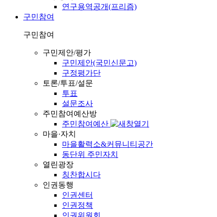
연구용역공개(프리즘)
구민참여
구민참여
구민제안/평가
구민제안(국민신문고)
구정평가단
토론/투표/설문
투표
설문조사
주민참여예산방
주민참여예산
마을·자치
마을활력소&커뮤니티공간
동단위 주민자치
열린광장
칭찬합시다
인권동행
인권센터
인권정책
인권위원회