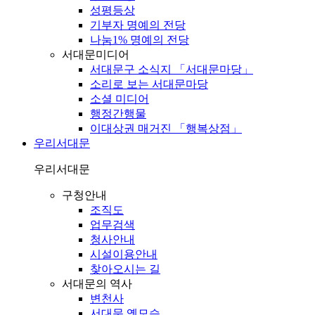
성평등상
기부자 명예의 전당
나눔1% 명예의 전당
서대문미디어
서대문구 소식지 「서대문마당」
소리로 보는 서대문마당
소셜 미디어
행정간행물
이대상권 매거진 「행복상점」
우리서대문
우리서대문
구청안내
조직도
업무검색
청사안내
시설이용안내
찾아오시는 길
서대문의 역사
변천사
서대문 옛모습