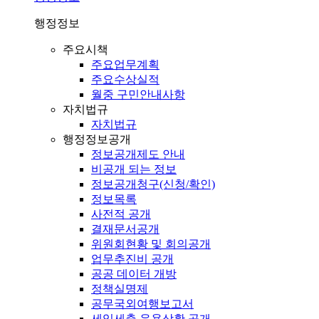
행정정보
주요시책
주요업무계획
주요수상실적
월중 구민안내사항
자치법규
자치법규
행정정보공개
정보공개제도 안내
비공개 되는 정보
정보공개청구(신청/확인)
정보목록
사전적 공개
결재문서공개
위원회현황 및 회의공개
업무추진비 공개
공공 데이터 개방
정책실명제
공무국외여행보고서
세입세출 운용상황 공개