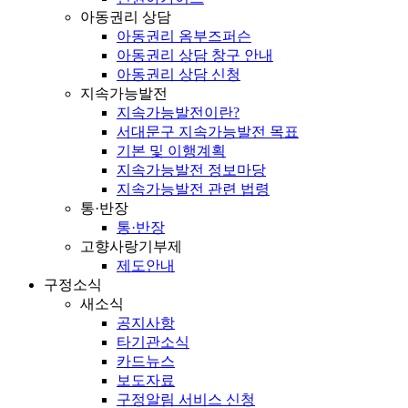
아동권리 상담
아동권리 옴부즈퍼슨
아동권리 상담 창구 안내
아동권리 상담 신청
지속가능발전
지속가능발전이란?
서대문구 지속가능발전 목표
기본 및 이행계획
지속가능발전 정보마당
지속가능발전 관련 법령
통·반장
통·반장
고향사랑기부제
제도안내
구정소식
새소식
공지사항
타기관소식
카드뉴스
보도자료
구정알림 서비스 신청