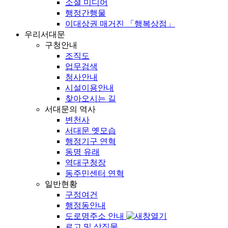
소셜 미디어
행정간행물
이대상권 매거진 「행복상점」
우리서대문
구청안내
조직도
업무검색
청사안내
시설이용안내
찾아오시는 길
서대문의 역사
변천사
서대문 옛모습
행정기구 연혁
동명 유래
역대구청장
동주민센터 연혁
일반현황
구정여건
행정동안내
도로명주소 안내
로고 및 상징물