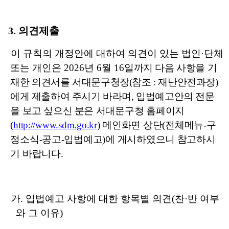
3.
의견제출
이 규칙의 개정안에 대하여 의견이 있는 법인
·
단체
또는 개인은
2026
년
6
월
16
일까지 다음 사항을 기
재한 의견서를 서대문구청장
(
참조
:
재난안전
과장
)
에게
제출하여 주시기 바라며
,
입법예고안의 전문
을 보고 싶으신 분은
서대문구청 홈페이지
(
http://www.sdm.go.kr
)
메인화면 상단
(
전체메뉴
-
구
정소식
-
공고
-
입법예고
)
에 게시하였으니 참고하시
기 바랍니다
.
가
.
입법예고 사항에 대한 항목별 의견
(
찬
·
반 여부
와 그 이유
)