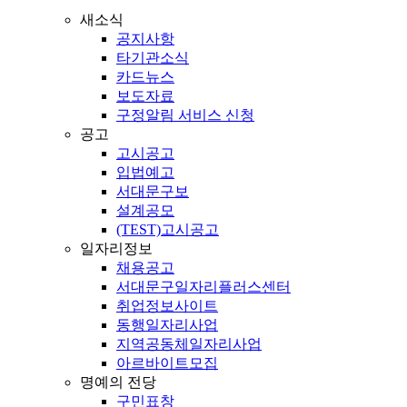
새소식
공지사항
타기관소식
카드뉴스
보도자료
구정알림 서비스 신청
공고
고시공고
입법예고
서대문구보
설계공모
(TEST)고시공고
일자리정보
채용공고
서대문구일자리플러스센터
취업정보사이트
동행일자리사업
지역공동체일자리사업
아르바이트모집
명예의 전당
구민표창