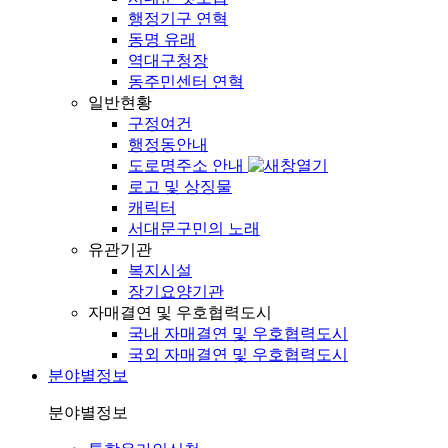
행정기구 연혁
동명 유래
역대구청장
동주민센터 연혁
일반현황
구정여건
행정동안내
도로명주소 안내
로고 및 상징물
캐릭터
서대문구민의 노래
유관기관
복지시설
장기요양기관
자매결연 및 우호협력도시
국내 자매결연 및 우호협력도시
국외 자매결연 및 우호협력도시
분야별정보
분야별정보