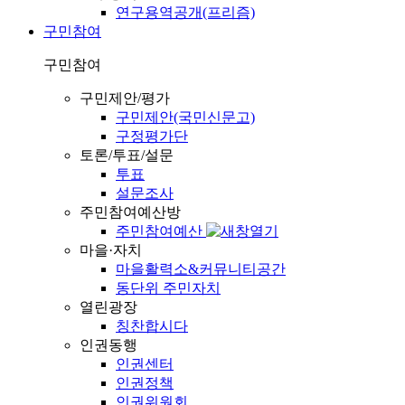
연구용역공개(프리즘)
구민참여
구민참여
구민제안/평가
구민제안(국민신문고)
구정평가단
토론/투표/설문
투표
설문조사
주민참여예산방
주민참여예산
마을·자치
마을활력소&커뮤니티공간
동단위 주민자치
열린광장
칭찬합시다
인권동행
인권센터
인권정책
인권위원회