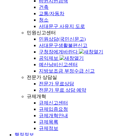
바뀐지번검색
건축
교통/자동차
청소
서대문구 사유지 도로
민원신고센터
민원상담(국민신문고)
서대문구생활불편신고
구청장에게바란다
공익제보
예산낭비신고센터
지방보조금 부정수급 신고
전문가 상담실
전문가 무료상담
전문가 무료 상담 예약
규제개혁
규제신고센터
규제입증요청
규제개혁안내
규제목록
규제정보
행정정보