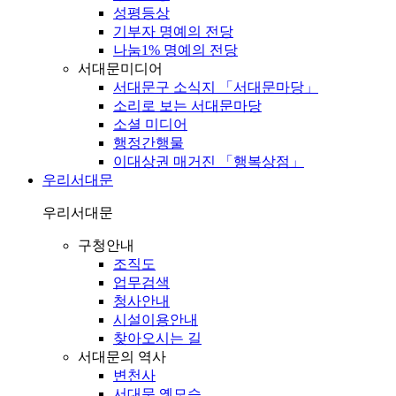
성평등상
기부자 명예의 전당
나눔1% 명예의 전당
서대문미디어
서대문구 소식지 「서대문마당」
소리로 보는 서대문마당
소셜 미디어
행정간행물
이대상권 매거진 「행복상점」
우리서대문
우리서대문
구청안내
조직도
업무검색
청사안내
시설이용안내
찾아오시는 길
서대문의 역사
변천사
서대문 옛모습