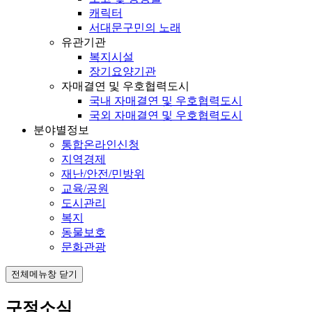
캐릭터
서대문구민의 노래
유관기관
복지시설
장기요양기관
자매결연 및 우호협력도시
국내 자매결연 및 우호협력도시
국외 자매결연 및 우호협력도시
분야별정보
통합온라인신청
지역경제
재난/안전/민방위
교육/공원
도시관리
복지
동물보호
문화관광
전체메뉴창 닫기
구정소식