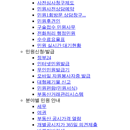
사전심사청구제도
민원사전상담예약
민원1회방문 상담창구...
민원후견인
구술접수 민원사무
전화처리 행정민원
수수료요율표
민원 실시간 대기현황
민원신청/발급
정부24
인터넷민원발급
무인민원발급기
모바일 자원봉사자증 발급
대형폐기물 신고
민원편람(민원서식)
부동산거래관리시스템
분야별 민원 안내
세무
여권
부동산 공시가격 열람
개별공시지가 365일 의견제출