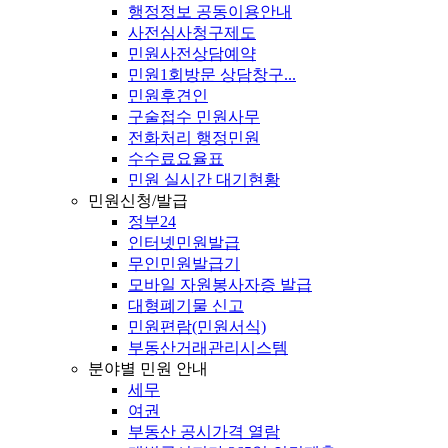
행정정보 공동이용안내
사전심사청구제도
민원사전상담예약
민원1회방문 상담창구...
민원후견인
구술접수 민원사무
전화처리 행정민원
수수료요율표
민원 실시간 대기현황
민원신청/발급
정부24
인터넷민원발급
무인민원발급기
모바일 자원봉사자증 발급
대형폐기물 신고
민원편람(민원서식)
부동산거래관리시스템
분야별 민원 안내
세무
여권
부동산 공시가격 열람