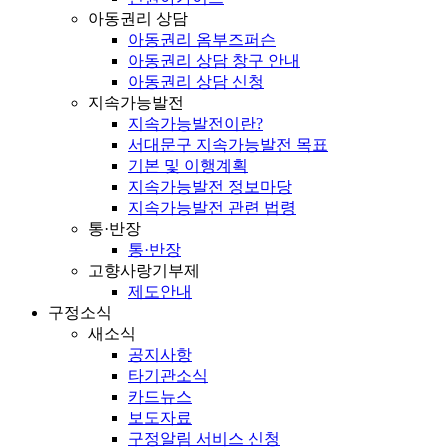
아동권리 상담
아동권리 옴부즈퍼슨
아동권리 상담 창구 안내
아동권리 상담 신청
지속가능발전
지속가능발전이란?
서대문구 지속가능발전 목표
기본 및 이행계획
지속가능발전 정보마당
지속가능발전 관련 법령
통·반장
통·반장
고향사랑기부제
제도안내
구정소식
새소식
공지사항
타기관소식
카드뉴스
보도자료
구정알림 서비스 신청