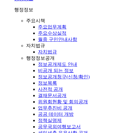
행정정보
주요시책
주요업무계획
주요수상실적
월중 구민안내사항
자치법규
자치법규
행정정보공개
정보공개제도 안내
비공개 되는 정보
정보공개청구(신청/확인)
정보목록
사전적 공개
결재문서공개
위원회현황 및 회의공개
업무추진비 공개
공공 데이터 개방
정책실명제
공무국외여행보고서
세입세출 운용상황 공개