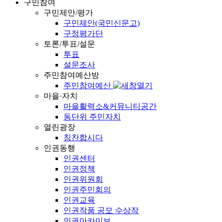
구민참여
구민제안/평가
구민제안(국민신문고)
구정평가단
토론/투표/설문
투표
설문조사
주민참여예산방
주민참여예산
마을·자치
마을활력소&커뮤니티공간
동단위 주민자치
열린광장
칭찬합시다
인권동행
인권센터
인권정책
인권위원회
인권주민회의
인권교육
인권작품 공모 수상작
인권아카이브