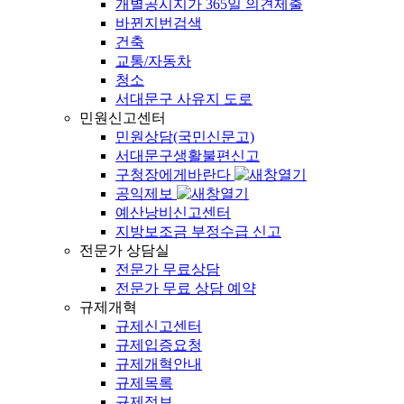
개별공시지가 365일 의견제출
바뀐지번검색
건축
교통/자동차
청소
서대문구 사유지 도로
민원신고센터
민원상담(국민신문고)
서대문구생활불편신고
구청장에게바란다
공익제보
예산낭비신고센터
지방보조금 부정수급 신고
전문가 상담실
전문가 무료상담
전문가 무료 상담 예약
규제개혁
규제신고센터
규제입증요청
규제개혁안내
규제목록
규제정보