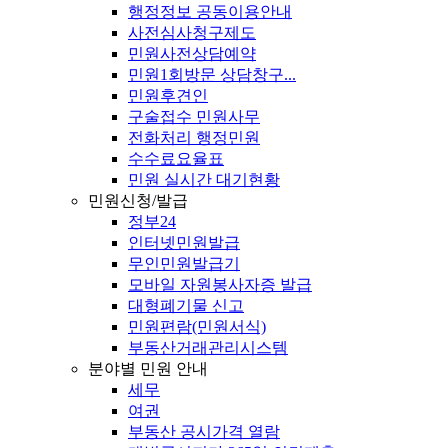
행정정보 공동이용안내
사전심사청구제도
민원사전상담예약
민원1회방문 상담창구...
민원후견인
구술접수 민원사무
전화처리 행정민원
수수료요율표
민원 실시간 대기현황
민원신청/발급
정부24
인터넷민원발급
무인민원발급기
모바일 자원봉사자증 발급
대형폐기물 신고
민원편람(민원서식)
부동산거래관리시스템
분야별 민원 안내
세무
여권
부동산 공시가격 열람