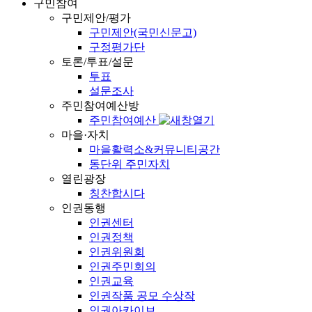
구민참여
구민제안/평가
구민제안(국민신문고)
구정평가단
토론/투표/설문
투표
설문조사
주민참여예산방
주민참여예산
마을·자치
마을활력소&커뮤니티공간
동단위 주민자치
열린광장
칭찬합시다
인권동행
인권센터
인권정책
인권위원회
인권주민회의
인권교육
인권작품 공모 수상작
인권아카이브