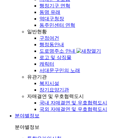
행정기구 연혁
동명 유래
역대구청장
동주민센터 연혁
일반현황
구정여건
행정동안내
도로명주소 안내
로고 및 상징물
캐릭터
서대문구민의 노래
유관기관
복지시설
장기요양기관
자매결연 및 우호협력도시
국내 자매결연 및 우호협력도시
국외 자매결연 및 우호협력도시
분야별정보
분야별정보