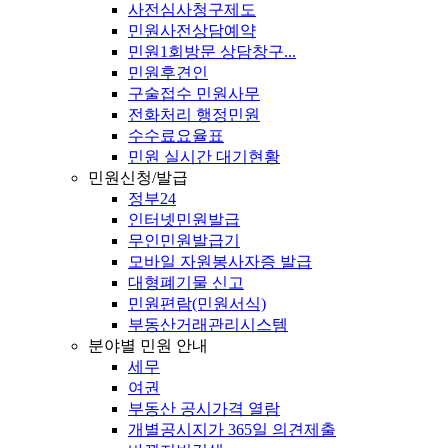
사전심사청구제도
민원사전상담예약
민원1회방문 상담창구...
민원후견인
구술접수 민원사무
전화처리 행정민원
수수료요율표
민원 실시간 대기현황
민원신청/발급
정부24
인터넷민원발급
무인민원발급기
모바일 자원봉사자증 발급
대형폐기물 신고
민원편람(민원서식)
부동산거래관리시스템
분야별 민원 안내
세무
여권
부동산 공시가격 열람
개별공시지가 365일 의견제출