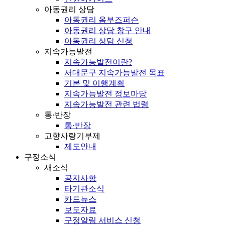
아동권리 상담
아동권리 옴부즈퍼슨
아동권리 상담 창구 안내
아동권리 상담 신청
지속가능발전
지속가능발전이란?
서대문구 지속가능발전 목표
기본 및 이행계획
지속가능발전 정보마당
지속가능발전 관련 법령
통·반장
통·반장
고향사랑기부제
제도안내
구정소식
새소식
공지사항
타기관소식
카드뉴스
보도자료
구정알림 서비스 신청