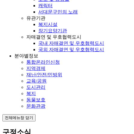
캐릭터
서대문구민의 노래
유관기관
복지시설
장기요양기관
자매결연 및 우호협력도시
국내 자매결연 및 우호협력도시
국외 자매결연 및 우호협력도시
분야별정보
통합온라인신청
지역경제
재난/안전/민방위
교육/공원
도시관리
복지
동물보호
문화관광
전체메뉴창 닫기
구정소식