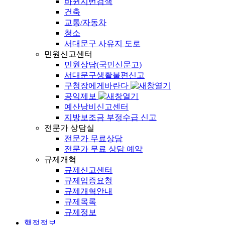
바뀐지번검색
건축
교통/자동차
청소
서대문구 사유지 도로
민원신고센터
민원상담(국민신문고)
서대문구생활불편신고
구청장에게바란다
공익제보
예산낭비신고센터
지방보조금 부정수급 신고
전문가 상담실
전문가 무료상담
전문가 무료 상담 예약
규제개혁
규제신고센터
규제입증요청
규제개혁안내
규제목록
규제정보
행정정보