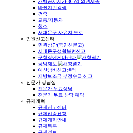
개별공시지가 365일 의견제출
바뀐지번검색
건축
교통/자동차
청소
서대문구 사유지 도로
민원신고센터
민원상담(국민신문고)
서대문구생활불편신고
구청장에게바란다
공익제보
예산낭비신고센터
지방보조금 부정수급 신고
전문가 상담실
전문가 무료상담
전문가 무료 상담 예약
규제개혁
규제신고센터
규제입증요청
규제개혁안내
규제목록
규제정보