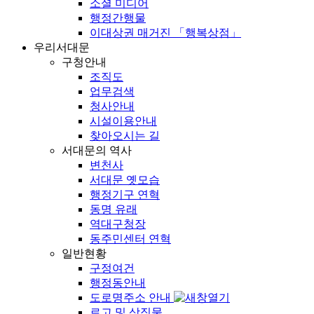
소셜 미디어
행정간행물
이대상권 매거진 「행복상점」
우리서대문
구청안내
조직도
업무검색
청사안내
시설이용안내
찾아오시는 길
서대문의 역사
변천사
서대문 옛모습
행정기구 연혁
동명 유래
역대구청장
동주민센터 연혁
일반현황
구정여건
행정동안내
도로명주소 안내
로고 및 상징물