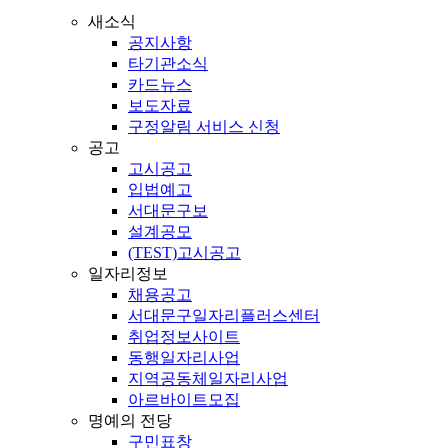
새소식
공지사항
타기관소식
카드뉴스
보도자료
구정알림 서비스 신청
공고
고시공고
입법예고
서대문구보
설계공모
(TEST)고시공고
일자리정보
채용공고
서대문구일자리플러스센터
취업정보사이트
동행일자리사업
지역공동체일자리사업
아르바이트모집
명예의 전당
구민표창