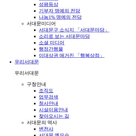
성평등상
기부자 명예의 전당
나눔1% 명예의 전당
서대문미디어
서대문구 소식지 「서대문마당」
소리로 보는 서대문마당
소셜 미디어
행정간행물
이대상권 매거진 「행복상점」
우리서대문
우리서대문
구청안내
조직도
업무검색
청사안내
시설이용안내
찾아오시는 길
서대문의 역사
변천사
서대문 옛모습