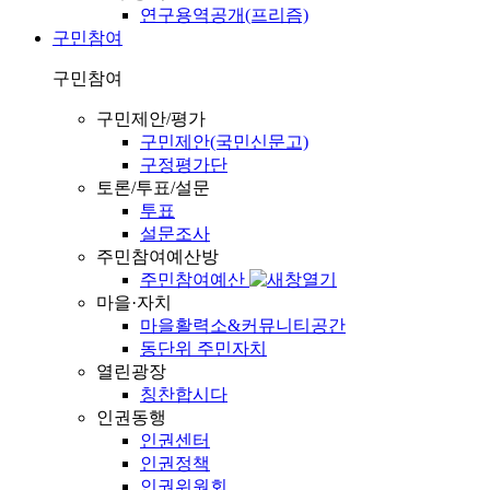
연구용역공개(프리즘)
구민참여
구민참여
구민제안/평가
구민제안(국민신문고)
구정평가단
토론/투표/설문
투표
설문조사
주민참여예산방
주민참여예산
마을·자치
마을활력소&커뮤니티공간
동단위 주민자치
열린광장
칭찬합시다
인권동행
인권센터
인권정책
인권위원회