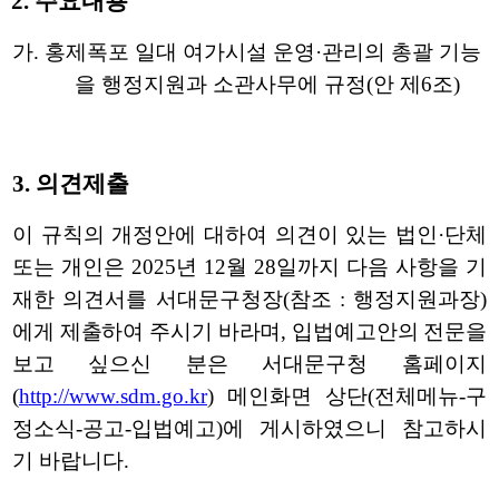
2.
주요내용
가
.
홍제폭포 일대 여가시설 운영
·
관리의 총괄 기능
을 행정지원과 소관사무에 규정
(
안 제
6
조
)
3.
의견제출
이 규칙의 개정안에 대하여 의견이 있는 법인
·
단체
또는 개인은
2025
년
12
월
28
일까지 다음 사항을 기
재한 의견서를 서대문구청장
(
참조
:
행정지원
과장
)
에게 제출하여 주시기 바라며
,
입법예고안의 전문을
보고 싶으신 분은
서대문구청 홈페이지
(
http://www.sdm.go.kr
)
메인화면 상단
(
전체메뉴
-
구
정소식
-
공고
-
입법예고
)
에 게시하였으니 참고하시
기 바랍니다
.