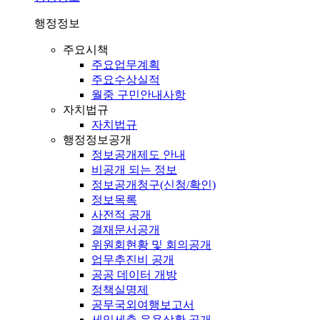
행정정보
주요시책
주요업무계획
주요수상실적
월중 구민안내사항
자치법규
자치법규
행정정보공개
정보공개제도 안내
비공개 되는 정보
정보공개청구(신청/확인)
정보목록
사전적 공개
결재문서공개
위원회현황 및 회의공개
업무추진비 공개
공공 데이터 개방
정책실명제
공무국외여행보고서
세입세출 운용상황 공개