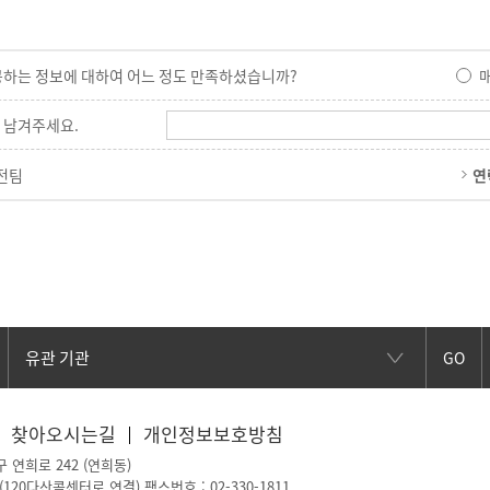
공하는 정보에 대하여 어느 정도 만족하셨습니까?
 남겨주세요.
전팀
연
GO
찾아오시는길
개인정보보호방침
구 연희로 242 (연희동)
~2(120다산콜센터로 연결)
팩스번호 : 02-330-1811