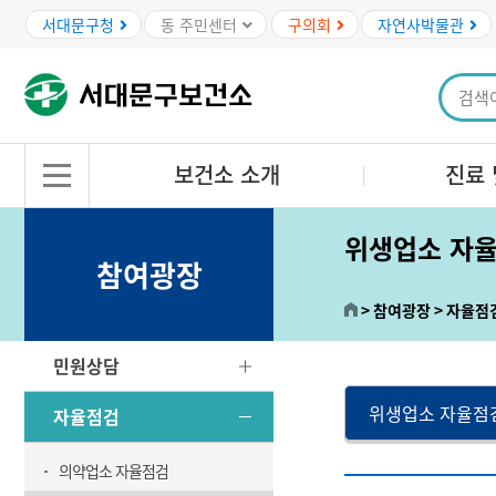
본문바로가기
서대문구청
동 주민센터
구의회
자연사박물관
보건소 소개
진료 
위생업소 자
참여광장
참여광장
자율점
민원상담
위생업소 자율점
자율점검
의약업소 자율점검