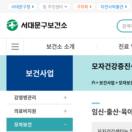
본문바로가기
서대문구청
동 주민센터
구의회
자연사박물관
보건소 소개
진료 
모자건강증진
보건사업
보건사업
모자보
감염병관리
임신·출산·육
의료비지원
모자보건
모자건강센터는 임