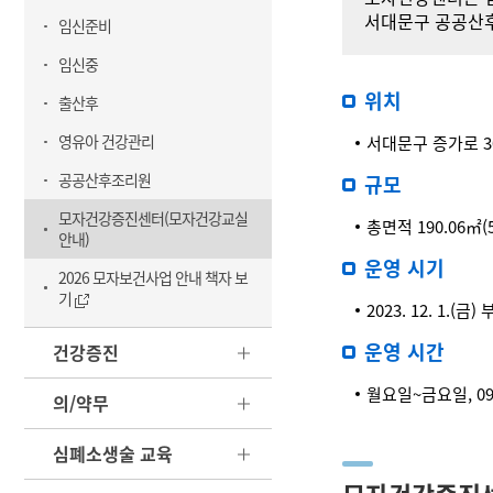
서대문구 공공산후
임신준비
임신중
위치
출산후
영유아 건강관리
서대문구 증가로 30
공공산후조리원
규모
모자건강증진센터(모자건강교실
총면적 190.06㎡(
안내)
운영 시기
2026 모자보건사업 안내 책자 보
기
2023. 12. 1.(금)
운영 시간
건강증진
월요일~금요일, 09:0
의/약무
심폐소생술 교육