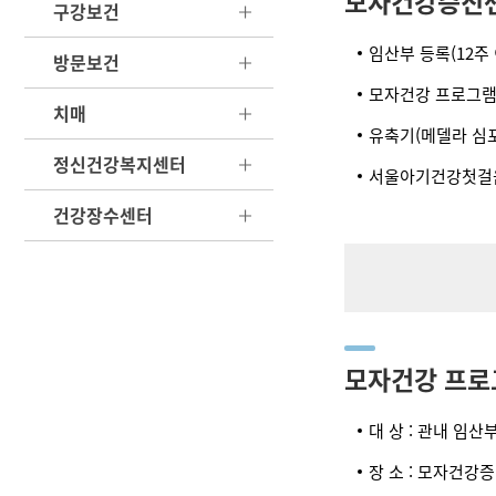
모자건강증진센
구강보건
임산부 등록(12주 
방문보건
모자건강 프로그램
치매
유축기(메델라 심포
정신건강복지센터
서울아기건강첫걸음
건강장수센터
모자건강 프로
대 상 : 관내 임산
장 소 : 모자건강