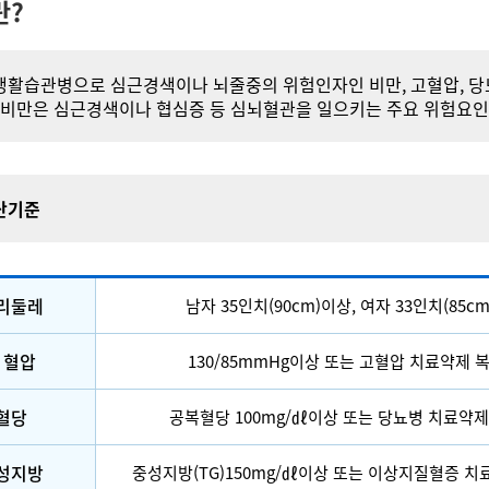
란?
활습관병으로 심근경색이나 뇌줄중의 위험인자인 비만, 고혈압, 당
부비만은 심근경색이나 협심증 등 심뇌혈관을 일으키는 주요 위험요인
단기준
허리둘레
남자 35인치(90cm)이상, 여자 33인치(85c
 혈압
130/85mmHg이상 또는 고혈압 치료약제 
 혈당
공복혈당 100mg/㎗이상 또는 당뇨병 치료약제
중성지방
중성지방(TG)150mg/㎗이상 또는 이상지질혈증 치