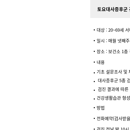
토요대사증후군 
대상 : 20~69세
일시 : 매월 넷째주 
장소 : 보건소 1
내용
기초 설문조사 및 
대사증후군 5종 
검진 결과에 따른 
건강생활습관 형성
방법
전화예약(검사받을
검진 전날 밤 10