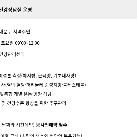
건강상담실 운영
 서대문구 지역주민
토요일 09:00~12:00
층 건강관리센터
체성분 측정(체지방, 근육량, 기초대사량)
검사(혈압·혈당·허리둘레·중성지방·콜레스테롤)
맞춤형 개별 운동·영양 상담
 및 건강수준 향상을 위한 추구관리
 날짜와 시간예약)
※사전예약 필수
시 이후 금식 (소량의 생수와 혈압약 복용가능)