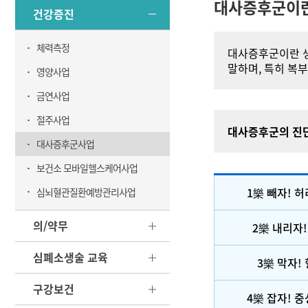
대사증후군이
건강증진
체력측정
대사증후군이란 생
말하며, 특히 복
영양사업
금연사업
절주사업
대사증후군의 진
대사증후군사업
보건소 모바일헬스케어사업
1樂 빼자! 
심뇌혈관질환예방관리사업
의/약무
2樂 내리자!
심폐소생술 교육
3樂 막자!
구강보건
4樂 잡자! 