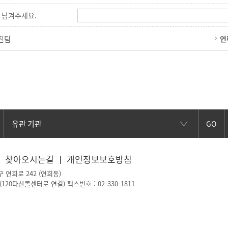
 남겨주세요.
진팀
연
GO
찾아오시는길
개인정보보호방침
구 연희로 242 (연희동)
~2(120다산콜센터로 연결)
팩스번호 : 02-330-1811