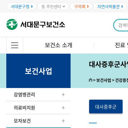
본문바로가기
서대문구청
동 주민센터
구의회
자연사박물관
보건소 소개
진료 
대사증후군사
보건사업
보건사업
건강증
감염병관리
대사증후군
의료비지원
모자보건