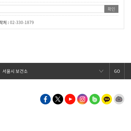
락처 :
02-330-1879
GO