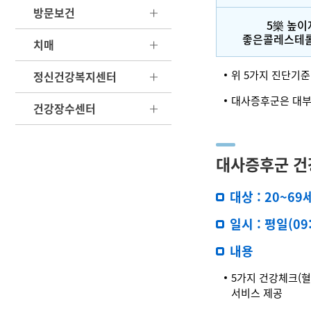
방문보건
5樂 높이
좋은콜레스테롤
치매
위 5가지 진단기준
정신건강복지센터
대사증후군은 대부분
건강장수센터
대사증후군 건
대상 : 20~
일시 : 평일(09:
내용
5가지 건강체크(혈
서비스 제공