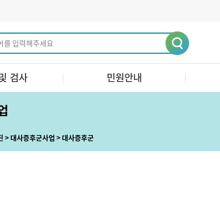
및 검사
민원안내
업
진
대사증후군사업
대사증후군