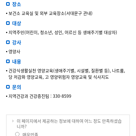
장소
보건소 교육실 및 외부 교육장소(서대문구 관내)
대상
지역주민(어린이, 청소년, 성인, 어르신 등 생애주기별 대상자)
강사
영양사
내용
건강식생활실천 영양교육(생애주기별, 시설별, 질환별 등), 나트륨,
당 저감화 영양교육, 고 영양위험자 영양교육 및 식사지도
문의
지역건강과 건강증진팀 : 330-8599
이 페이지에서 제공하는 정보에 대하여 어느 정도 만족하셨습
니까?
매우만족