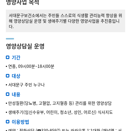
영양사업 목적
서대문구보건소에서는 주민들 스스로의 식생활 관리능력 향상을 위
해 영양상담실 운영 및 생애주기별 다양한 영양사업을 추진중입니
다.
영양상담실 운영
기간
연중, 09시00분~18시00분
대상
서대문구 주민 누구나
내용
만성질환(당뇨병, 고혈압, 고지혈증 등) 관리를 위한 영양상담
생애주기(임신수유부, 어린이, 청소년, 성인, 어르신) 식사지도
이용방법
예약 : 전화상담 (☎330-8597) 또는 카카오톡 1:1대화 (채널명 : 서