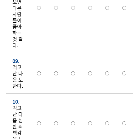
으면
다른
사람
들이
좋아
하는
것 같
다.
09.
먹고
난 다
음 토
한다.
10.
먹고
난 다
음 심
한 죄
책감
을 느