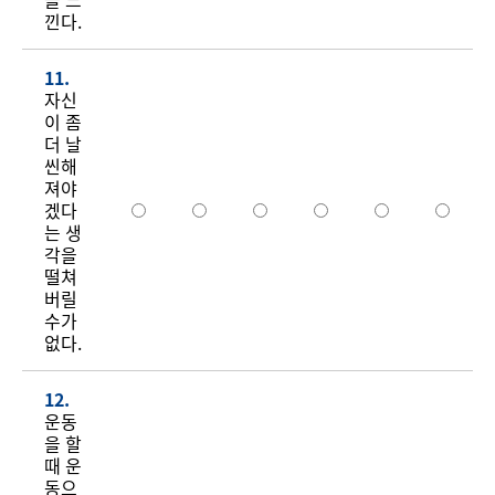
낀다.
11.
자신
이 좀
더 날
씬해
져야
겠다
는 생
각을
떨쳐
버릴
수가
없다.
12.
운동
을 할
때 운
동으