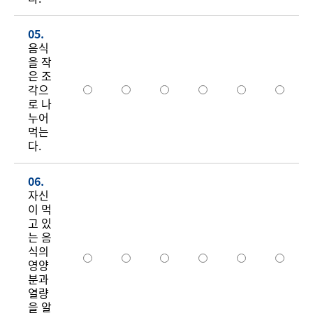
05.
음식
을 작
은 조
각으
로 나
누어
먹는
다.
06.
자신
이 먹
고 있
는 음
식의
영양
분과
열량
을 알