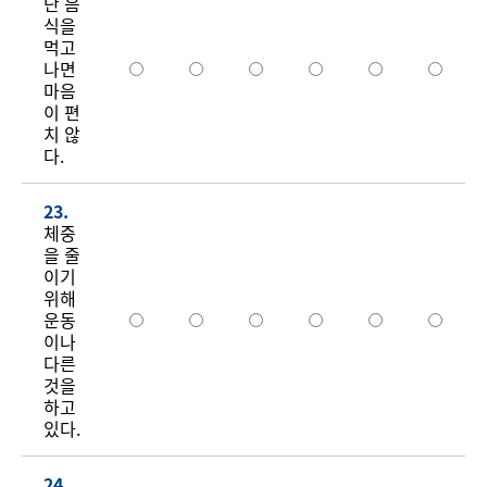
단 음
식을
먹고
나면
마음
이 편
치 않
다.
23.
체중
을 줄
이기
위해
운동
이나
다른
것을
하고
있다.
24.