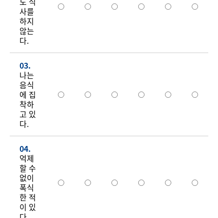
도 식
사를
하지
않는
다.
03.
나는
음식
에 집
착하
고 있
다.
04.
억제
할 수
없이
폭식
한 적
이 있
다.