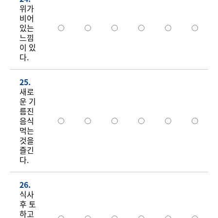
위가
비어
있는
느낌
이 있
다.
25.
새로
운 기
름진
음식
먹는
것을
즐긴
다.
26.
식사
후 토
하고