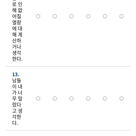
로 인
해 없
어질
열량
에 대
해 계
산하
거나
생각
한다.
13.
남들
이 내
가 너
무 말
랐다
고 생
각한
다.