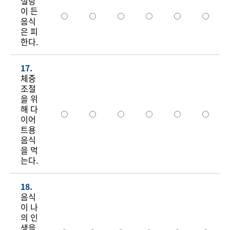
설탕
이 든
음식
은 피
한다.
17.
체중
조절
을 위
해 다
이어
트용
음식
을 먹
는다.
18.
음식
이 나
의 인
생을