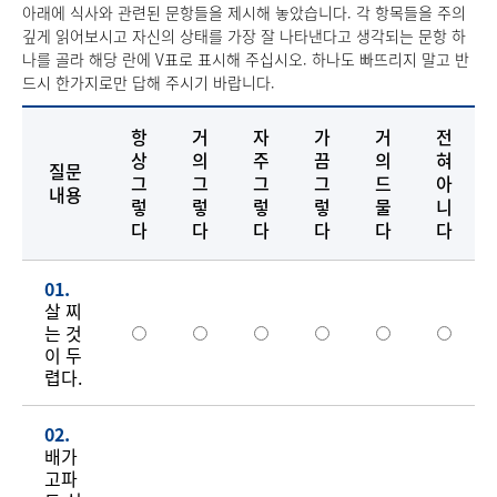
아래에 식사와 관련된 문항들을 제시해 놓았습니다. 각 항목들을 주의
깊게 읽어보시고 자신의 상태를 가장 잘 나타낸다고 생각되는 문항 하
나를 골라 해당 란에 V표로 표시해 주십시오. 하나도 빠뜨리지 말고 반
드시 한가지로만 답해 주시기 바랍니다.
항
거
자
가
거
전
상
의
주
끔
의
혀
질문
그
그
그
그
드
아
내용
렇
렇
렇
렇
물
니
다
다
다
다
다
다
01.
살 찌
는 것
이 두
렵다.
02.
배가
고파