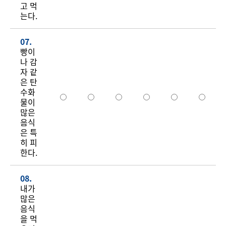
고 먹
는다.
07.
빵이
나 감
자 같
은 탄
수화
물이
많은
음식
은 특
히 피
한다.
08.
내가
많은
음식
을 먹