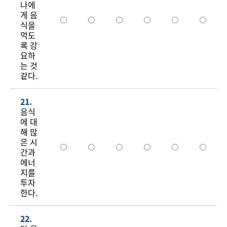
나에
게 음
식을
먹도
록 강
요하
는 것
같다.
21.
음식
에 대
해 많
은 시
간과
에너
지를
투자
한다.
22.