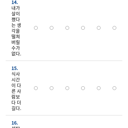
14.
내가
살이
쪘다
는 생
각을
떨쳐
버릴
수가
없다.
15.
식사
시간
이 다
른 사
람보
다 더
길다.
16.