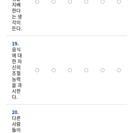
지배
한다
는 생
각이
든다.
19.
음식
에 대
한 자
신의
조절
능력
을 과
시한
다.
20.
다른
사람
들이