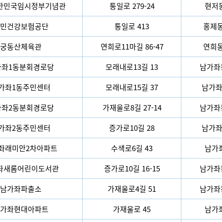
한민국임시정부기념관
통일로 279-24
현저동
민건강보험공단
통일로 413
홍제동 
궁동산체육관
연희로11마길 86-47
연희동 
가좌1동분회경로당
모래내로13길 13
남가좌동
가좌1동주민센터
모래내로15길 37
남가좌동
가좌2동분회경로당
가재울로8길 27-14
남가좌동
가좌2동주민센터
증가로10길 28
남가좌동
좌래미안2차아파트
수색로6길 43
남가좌
좌새롬어린이도서관
증가로10길 16-15
남가좌동
남가좌파출소
가재울로4길 51
남가좌동
가좌현대아파트
가재울로 45
남가좌