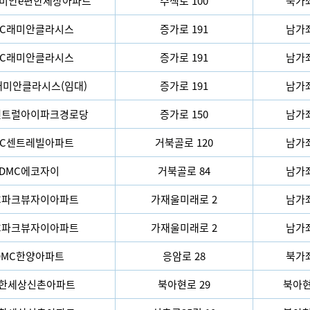
래미안e편한세상아파트
수색로 100
북가좌
MC래미안클라시스
증가로 191
남가좌
MC래미안클라시스
증가로 191
남가좌
래미안클라시스(임대)
증가로 191
남가좌
센트럴아이파크경로당
증가로 150
남가좌
MC센트레빌아파트
거북골로 120
남가좌
DMC에코자이
거북골로 84
남가좌
C파크뷰자이아파트
가재울미래로 2
남가좌
C파크뷰자이아파트
가재울미래로 2
남가좌
DMC한양아파트
응암로 28
북가좌
편한세상신촌아파트
북아현로 29
북아현