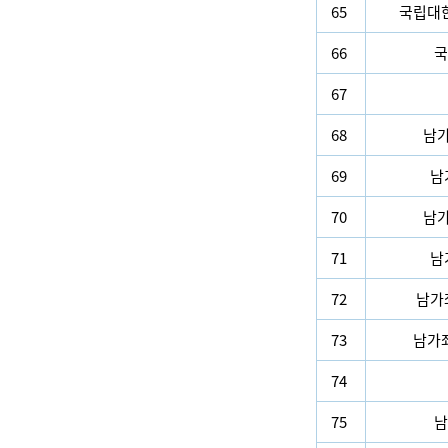
65
국립대
66
국
67
68
남
69
남
70
남
71
남
72
남가
73
남가
74
75
남