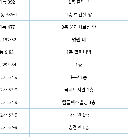
동 392
1층 출입구
 385-1
1층 보건실 앞
동 477
3층 물리치료실 안
192-32
병원 내
 9-83
1층 할머니방
294-84
1층
가 67-9
본관 1층
가 67-9
금화도서관 1층
가 67-9
컴플렉스빌딩 1층
가 67-9
대학원 1층
가 67-9
충정관 1층