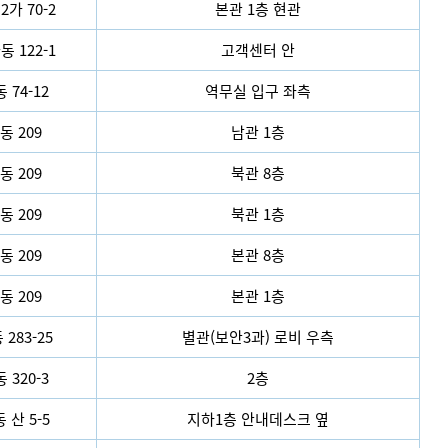
가 70-2
본관 1층 현관
 122-1
고객센터 안
 74-12
역무실 입구 좌측
동 209
남관 1층
동 209
북관 8층
동 209
북관 1층
동 209
본관 8층
동 209
본관 1층
283-25
별관(보안3과) 로비 우측
 320-3
2층
 산 5-5
지하1층 안내데스크 옆