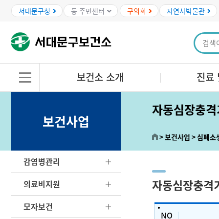
본문바로가기
서대문구청
동 주민센터
구의회
자연사박물관
보건소 소개
진료 
자동심장충격
보건사업
보건사업
심폐소
감염병관리
자동심장충격기 
의료비지원
모자보건
NO