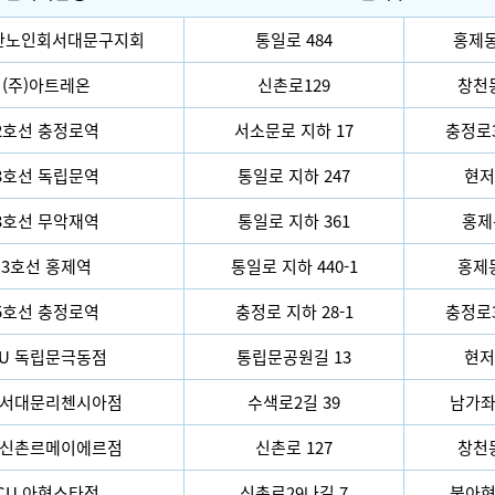
대한노인회서대문구지회
통일로 484
홍제동 
(주)아트레온
신촌로129
창천동
2호선 충정로역
서소문로 지하 17
충정로3
3호선 독립문역
통일로 지하 247
현저
3호선 무악재역
통일로 지하 361
홍제동
3호선 홍제역
통일로 지하 440-1
홍제동
5호선 충정로역
충정로 지하 28-1
충정로3
U 독립문극동점
통립문공원길 13
현저
 서대문리첸시아점
수색로2길 39
남가좌동
 신촌르메이에르점
신촌로 127
창천동
CU 아현스타점
신촌로29나길 7
북아현동