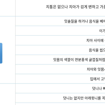
치통은 없으나 치아가 검게 변하고 가끔
잇솔질을 하거나 음식을 베어
이가
치아 사이에 
음식을 씹
잇몸의 색깔이 연분홍색 귤껍질처럼
치아와 잇몸
입에서 고
덧니나 
덧니는 없지만 아래윗니를 꼭