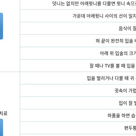
덧니는 없지만 아래윗니를 다물면 윗니 속으
가운데 아래윗니 사이의 선이 일치
음식이 잘
혀 끝이 완전히 입술
아래 위 입술의 크
잘 때나 TV를 볼 때 입
입을 벌리거나 다물 때 귀 
귓속이 가렵
입이 잘 
 치료
하품을 하면 습
편두통