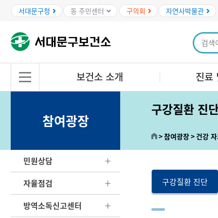
본문바로가기
서대문구청
동 주민센터
구의회
자연사박물관
보건소 소개
진료 
구강질환 진
참여광장
참여광장
건강 
민원상담
구강질환 진단
자율점검
방역소독신고센터