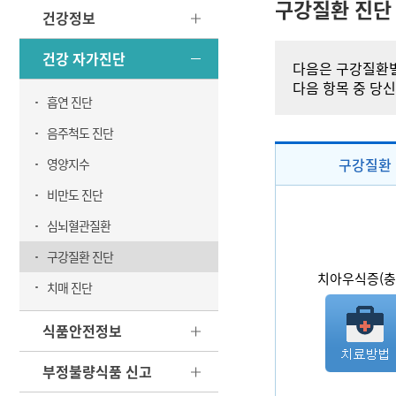
구강질환 진단
건강정보
건강 자가진단
다음은 구강질환별
다음 항목 중 당
흡연 진단
음주척도 진단
구강질환
영양지수
비만도 진단
심뇌혈관질환
구강질환 진단
치아우식증(충
치매 진단
식품안전정보
부정불량식품 신고