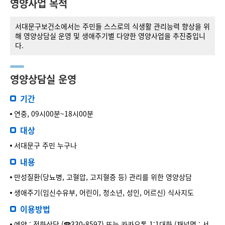
영양사업 목적
서대문구보건소에서는 주민들 스스로의 식생활 관리능력 향상을 위
해 영양상담실 운영 및 생애주기별 다양한 영양사업을 추진중입니
다.
영양상담실 운영
기간
연중, 09시00분~18시00분
대상
서대문구 주민 누구나
내용
만성질환(당뇨병, 고혈압, 고지혈증 등) 관리를 위한 영양상담
생애주기(임신수유부, 어린이, 청소년, 성인, 어르신) 식사지도
이용방법
예약 : 전화상담 (☎330-8597) 또는 카카오톡 1:1대화 (채널명 : 서