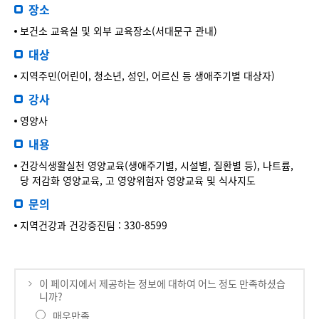
장소
보건소 교육실 및 외부 교육장소(서대문구 관내)
대상
지역주민(어린이, 청소년, 성인, 어르신 등 생애주기별 대상자)
강사
영양사
내용
건강식생활실천 영양교육(생애주기별, 시설별, 질환별 등), 나트륨,
당 저감화 영양교육, 고 영양위험자 영양교육 및 식사지도
문의
지역건강과 건강증진팀 : 330-8599
이 페이지에서 제공하는 정보에 대하여 어느 정도 만족하셨습
니까?
매우만족