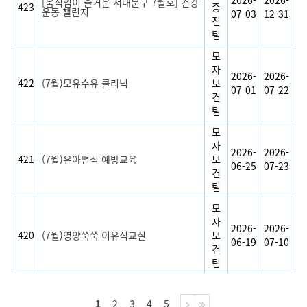
2026-
2026-
[움직임이 즐거운 서대문구 7월호] 건강
423
증
운동 챌린지
07-03
12-31
진
팀
모
자
2026-
2026-
422
(7월)모유수유 클리닉
보
07-01
07-22
건
팀
모
자
2026-
2026-
421
(7월)유아편식 예방교육
보
06-25
07-23
건
팀
모
자
2026-
2026-
420
(7월)영양쑥쑥 이유식교실
보
06-19
07-10
건
팀
1
2
3
4
5