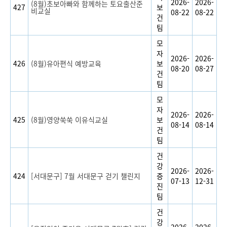
2026-
2026-
(8월)초보아빠와 함께하는 토요출산준
427
보
비교실
08-22
08-22
건
팀
모
자
2026-
2026-
426
(8월)유아편식 예방교육
보
08-20
08-27
건
팀
모
자
2026-
2026-
425
(8월)영양쑥쑥 이유식교실
보
08-14
08-14
건
팀
건
강
2026-
2026-
424
[서대문구] 7월 서대문구 걷기 챌린지
증
07-13
12-31
진
팀
건
강