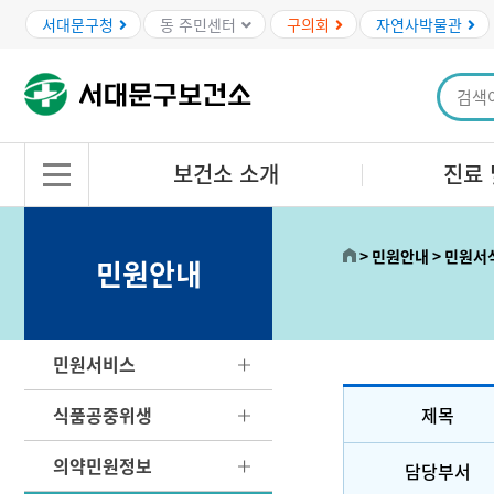
본문바로가기
서대문구청
동 주민센터
구의회
자연사박물관
보건소 소개
진료 
민원안내
민원서
민원안내
민원서비스
식품공중위생
제목
의약민원정보
담당부서