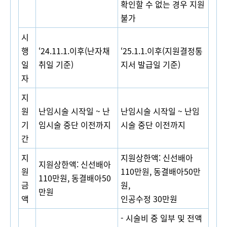
확인할 수 없는 경우 지원
불가
시
행
‘24.11.1.
이후
(
난자채
‘
25.1.1.
이후
(
지원결정통
일
취일 기준
)
지서 발급일 기준
)
자
지
원
난임시술 시작일
~
난
난임시술 시작일
~
난임
기
임시술 중단 이전까지
시술 중단 이전까지
간
지
지원상한액
:
신선배아
지원상한액
:
신선배아
원
110
만원
,
동결배아
50
만
110
만원
,
동결배아
50
금
원
,
만원
액
인공수정
30
만원
-
시술비 중 일부 및 전액