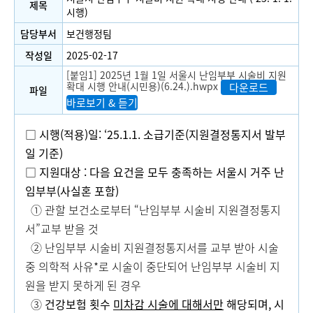
제목
시행)
담당부서
보건행정팀
작성일
2025-02-17
[붙임1] 2025년 1월 1일 서울시 난임부부 시술비 지원
확대 시행 안내(시민용)(6.24.).hwpx
다운로드
파일
바로보기 & 듣기
□
시행
(
적용
)
일
: ‘25.1.1.
소급기준
(
지원결정통지서 발부
일 기준
)
□
지원대상
:
다음 요건을 모두 충족하는 서울시 거주 난
임부부
(
사실혼 포함
)
① 관할 보건소로부터 “난임부부 시술비 지원결정통지
서”교부 받을 것
② 난임부부 시술비 지원결정통지서를 교부 받아 시술
중 의학적 사유*로 시술이 중단되어 난임부부 시술비 지
원을 받지 못하게 된 경우
③
건강보험 횟수
미차감 시술에 대해서만
해당되며
,
시