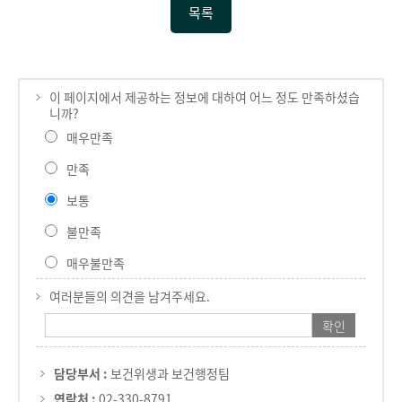
목록
이 페이지에서 제공하는 정보에 대하여 어느 정도 만족하셨습
니까?
매우만족
만족
보통
불만족
매우불만족
여러분들의 의견을 남겨주세요.
담당부서 :
보건위생과 보건행정팀
연락처 :
02-330-8791