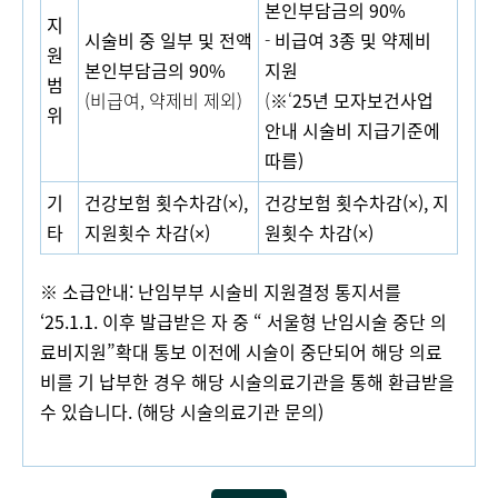
본인부담금의
90%
지
시술비 중 일부 및 전액
-
비급여
3
종 및 약제비
원
본인부담금의
90%
지원
범
(비급여, 약제비 제외)
(※‘
25
년 모자보건사업
위
안내 시술비 지급기준에
따름
)
기
건강보험 횟수차감
(×),
건강보험 횟수차감
(×),
지
타
지원횟수 차감
(×)
원횟수 차감
(×)
※
소급안내
:
난임부부 시술비 지원결정 통지서를
‘25.1.1.
이후 발급받은 자 중
“
서울형
난임시술 중단 의
료비지원
”
확대 통보 이전에 시술이 중단되어 해당 의료
비를 기 납부한
경우 해당 시술의료기관을 통해 환급받을
수 있습니다
. (
해당 시술의료기관
문의
)