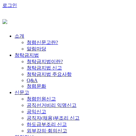
로그인
소개
청렴신문고란?
알림마당
청탁금지법
청탁금지법이란?
청탁금지법 신고
청탁금지법 주요사항
Q&A
청렴문화
신문고
청렴민원신고
공직선거비리 익명신고
공익신고
공직자(채용)부조리 신고
하도급부조리 신고
외부강의·회의신고