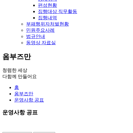
편성현황
집행대상 직무활동
집행내역
부패행위자처벌현황
민원주요사례
법규안내
동영상 자료실
옴부즈만
청렴한 세상
다함께 만들어요
홈
옴부즈만
운영사항 공표
운영사항 공표