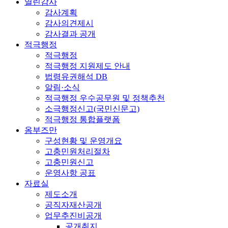
열린감사
감사계획
감사의견제시
감사결과 공개
적극행정
적극행정
적극행정 지원제도 안내
법령유권해석 DB
알림·소식
적극행정 우수공무원 및 정책추천
소극행정신고(국민신문고)
적극행정 통합플랫폼
옴부즈만
구성현황 및 운영개요
고충민원처리절차
고충민원신고
운영사항 공표
자료실
제도소개
공직자재산공개
업무추진비공개
공개취지