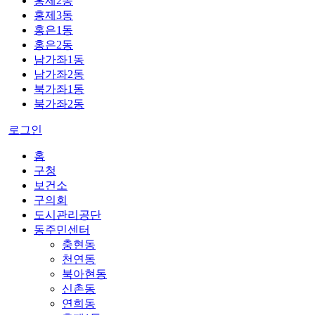
홍제2동
홍제3동
홍은1동
홍은2동
남가좌1동
남가좌2동
북가좌1동
북가좌2동
로그인
홈
구청
보건소
구의회
도시관리공단
동주민센터
충현동
천연동
북아현동
신촌동
연희동