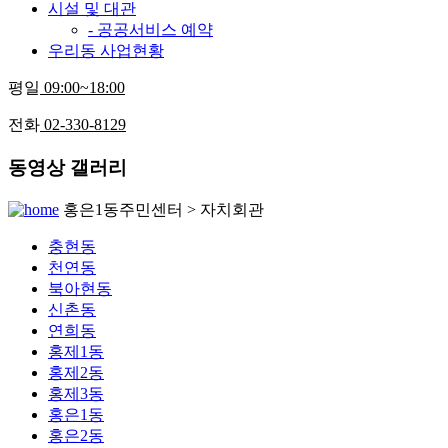
시설 및 대관
- 공공서비스 예약
우리동 사업현황
평일
09:00~18:00
전화
02-330-8129
동영상 갤러리
홍은1동주민센터 > 자치회관
충현동
천연동
북아현동
신촌동
연희동
홍제1동
홍제2동
홍제3동
홍은1동
홍은2동