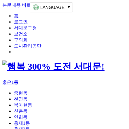
본문내용 바로가기
상단메뉴 가기
LANGUAGE
홈
로그인
서대문구청
보건소
구의회
도시관리공단
홍은1동
충현동
천연동
북아현동
신촌동
연희동
홍제1동