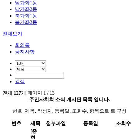
남가좌1동
남가좌2동
북가좌1동
북가좌2동
전체보기
회의록
공지사항
검색
전체
127
개
페이지 1 / 13
주민자치회 소식 게시판 목록 입니다.
번호, 제목, 작성자, 등록일, 조회수, 항목으로 로 구성
번호
제목
첨부파일
등록일
조회수
[충
현