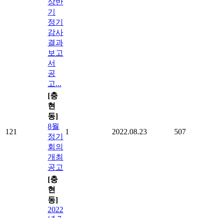
상반
기
정기
감사
결과
보고
서
공
고...
[충
현
동]
8월
121
1
2022.08.23
507
정기
회의
개최
공고
[충
현
동]
2022