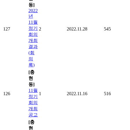
동]
2022
년
11월
정기
127
2
2022.11.28
545
회의
개최
결과
(회
의
록)
[충
현
동]
11월
126
1
2022.11.16
516
정기
회의
개최
공고
[충
현