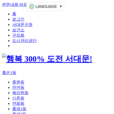
본문내용 바로가기
상단메뉴 가기
LANGUAGE
홈
로그인
서대문구청
보건소
구의회
도시관리공단
홍은1동
충현동
천연동
북아현동
신촌동
연희동
홍제1동