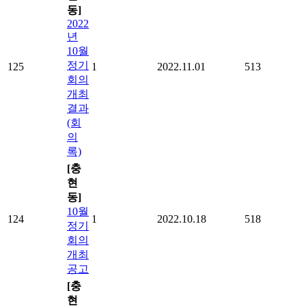
동]
2022
년
10월
정기
125
1
2022.11.01
513
회의
개최
결과
(회
의
록)
[충
현
동]
10월
124
1
2022.10.18
518
정기
회의
개최
공고
[충
현