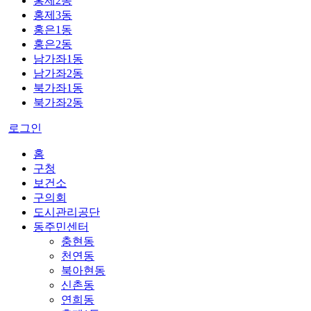
홍제2동
홍제3동
홍은1동
홍은2동
남가좌1동
남가좌2동
북가좌1동
북가좌2동
로그인
홈
구청
보건소
구의회
도시관리공단
동주민센터
충현동
천연동
북아현동
신촌동
연희동