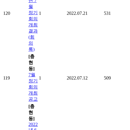
년 7
월
정기
120
1
2022.07.21
531
회의
개최
결과
(회
의
록)
[충
현
동]
7월
119
1
2022.07.12
509
정기
회의
개최
공고
[충
현
동]
2022
년 6