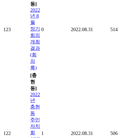
동]
2022
년 8
월
정기
123
0
2022.08.31
514
회의
개최
결과
(회
의
록)
[충
현
동]
2022
년
충현
동
주민
자치
회
122
1
2022.08.31
506