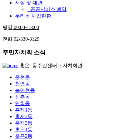
시설 및 대관
- 공공서비스 예약
우리동 사업현황
평일
09:00~18:00
전화
02-330-8129
주민자치회 소식
홍은1동주민센터 > 자치회관
충현동
천연동
북아현동
신촌동
연희동
홍제1동
홍제2동
홍제3동
홍은1동
홍은2동