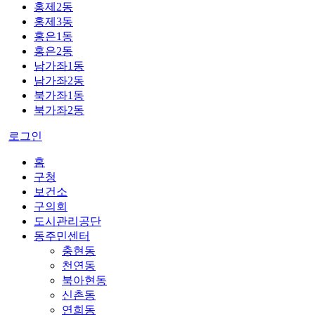
홍제2동
홍제3동
홍은1동
홍은2동
남가좌1동
남가좌2동
북가좌1동
북가좌2동
로그인
홈
구청
보건소
구의회
도시관리공단
동주민센터
충현동
천연동
북아현동
신촌동
연희동