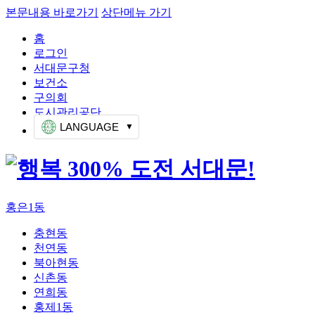
본문내용 바로가기
상단메뉴 가기
홈
로그인
서대문구청
보건소
구의회
도시관리공단
LANGUAGE
홍은1동
충현동
천연동
북아현동
신촌동
연희동
홍제1동