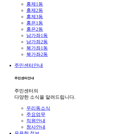
홍제1동
홍제2동
홍제3동
홍은1동
홍은2동
남가좌1동
남가좌2동
북가좌1동
북가좌2동
주민센터안내
주민센터안내
주민센터의
다양한 소식을 알려드립니다.
우리동소식
주요업무
직원안내
청사안내
유용한 정보