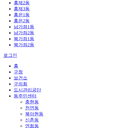
홍제2동
홍제3동
홍은1동
홍은2동
남가좌1동
남가좌2동
북가좌1동
북가좌2동
로그인
홈
구청
보건소
구의회
도시관리공단
동주민센터
충현동
천연동
북아현동
신촌동
연희동