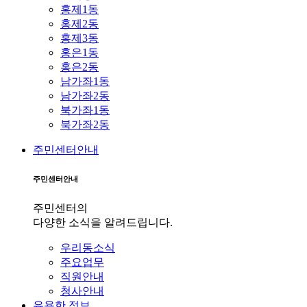
홍제1동
홍제2동
홍제3동
홍은1동
홍은2동
남가좌1동
남가좌2동
북가좌1동
북가좌2동
주민센터안내
주민센터안내
주민센터의
다양한 소식을 알려드립니다.
우리동소식
주요업무
직원안내
청사안내
유용한 정보