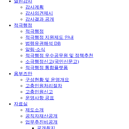
열린감사
감사계획
감사의견제시
감사결과 공개
적극행정
적극행정
적극행정 지원제도 안내
법령유권해석 DB
알림·소식
적극행정 우수공무원 및 정책추천
소극행정신고(국민신문고)
적극행정 통합플랫폼
옴부즈만
구성현황 및 운영개요
고충민원처리절차
고충민원신고
운영사항 공표
자료실
제도소개
공직자재산공개
업무추진비공개
공개취지