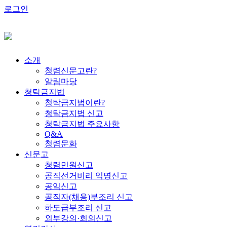
로그인
소개
청렴신문고란?
알림마당
청탁금지법
청탁금지법이란?
청탁금지법 신고
청탁금지법 주요사항
Q&A
청렴문화
신문고
청렴민원신고
공직선거비리 익명신고
공익신고
공직자(채용)부조리 신고
하도급부조리 신고
외부강의·회의신고