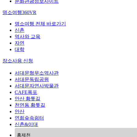
문화관광정보사이트
명소여행360VR
명소여행 전체 바로가기
신촌
역사와 교육
자연
대학
장소사용 신청
서대문형무소역사관
서대문독립공원
서대문자연사박물관
CAFE폭포
안산 황톳길
천연동 황톳길
안산
연희숲속쉼터
신촌&이대
홍제천