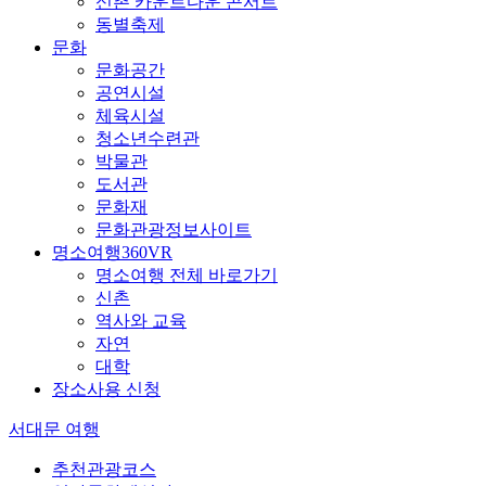
신촌 카운트다운 콘서트
동별축제
문화
문화공간
공연시설
체육시설
청소년수련관
박물관
도서관
문화재
문화관광정보사이트
명소여행360VR
명소여행 전체 바로가기
신촌
역사와 교육
자연
대학
장소사용 신청
서대문 여행
추천관광코스