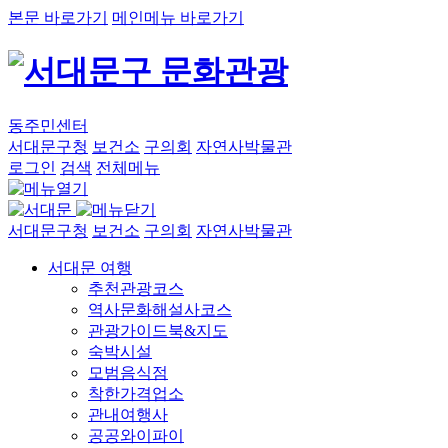
본문 바로가기
메인메뉴 바로가기
동주민센터
서대문구청
보건소
구의회
자연사박물관
로그인
검색
전체메뉴
서대문구청
보건소
구의회
자연사박물관
서대문 여행
추천관광코스
역사문화해설사코스
관광가이드북&지도
숙박시설
모범음식점
착한가격업소
관내여행사
공공와이파이