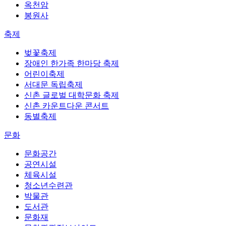
옥천암
봉원사
축제
벚꽃축제
장애인 한가족 한마당 축제
어린이축제
서대문 독립축제
신촌 글로벌 대학문화 축제
신촌 카운트다운 콘서트
동별축제
문화
문화공간
공연시설
체육시설
청소년수련관
박물관
도서관
문화재