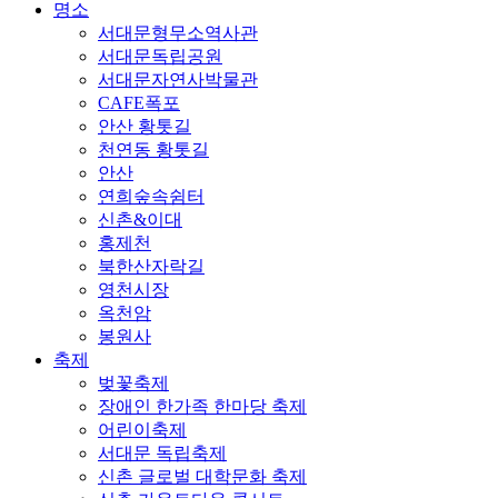
명소
서대문형무소역사관
서대문독립공원
서대문자연사박물관
CAFE폭포
안산 황톳길
천연동 황톳길
안산
연희숲속쉼터
신촌&이대
홍제천
북한산자락길
영천시장
옥천암
봉원사
축제
벚꽃축제
장애인 한가족 한마당 축제
어린이축제
서대문 독립축제
신촌 글로벌 대학문화 축제