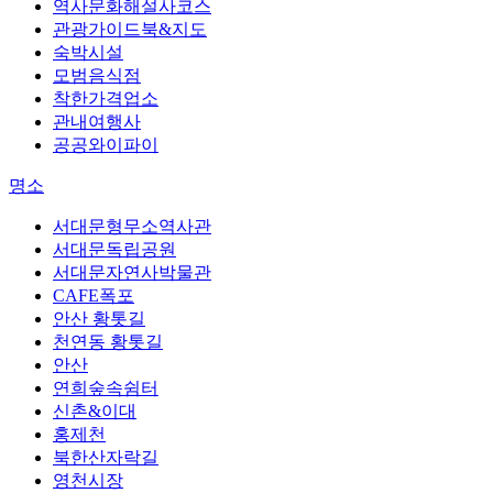
역사문화해설사코스
관광가이드북&지도
숙박시설
모범음식점
착한가격업소
관내여행사
공공와이파이
명소
서대문형무소역사관
서대문독립공원
서대문자연사박물관
CAFE폭포
안산 황톳길
천연동 황톳길
안산
연희숲속쉼터
신촌&이대
홍제천
북한산자락길
영천시장