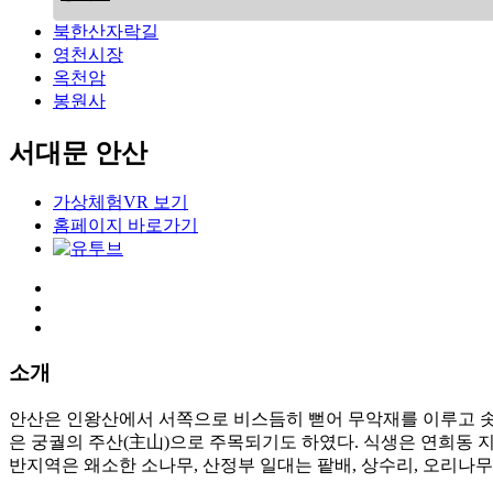
북한산자락길
영천시장
옥천암
봉원사
서대문 안산
가상체험VR 보기
홈페이지 바로가기
소개
안산은 인왕산에서 서쪽으로 비스듬히 뻗어 무악재를 이루고 솟
은 궁궐의 주산(主山)으로 주목되기도 하였다. 식생은 연희동 지
반지역은 왜소한 소나무, 산정부 일대는 팥배, 상수리, 오리나