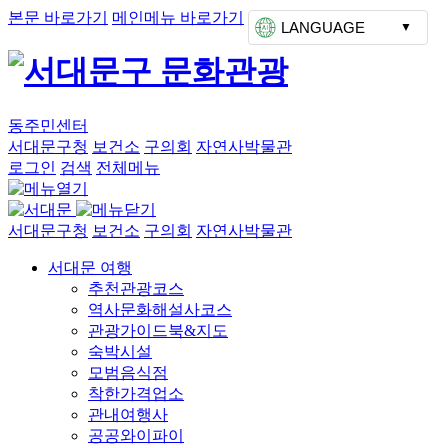
본문 바로가기
메인메뉴 바로가기
LANGUAGE
동주민센터
서대문구청
보건소
구의회
자연사박물관
로그인
검색
전체메뉴
서대문구청
보건소
구의회
자연사박물관
서대문 여행
추천관광코스
역사문화해설사코스
관광가이드북&지도
숙박시설
모범음식점
착한가격업소
관내여행사
공공와이파이