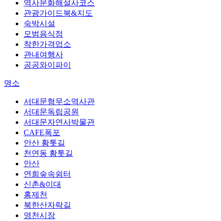
역사문화해설사코스
관광가이드북&지도
숙박시설
모범음식점
착한가격업소
관내여행사
공공와이파이
명소
서대문형무소역사관
서대문독립공원
서대문자연사박물관
CAFE폭포
안산 황톳길
천연동 황톳길
안산
연희숲속쉼터
신촌&이대
홍제천
북한산자락길
영천시장