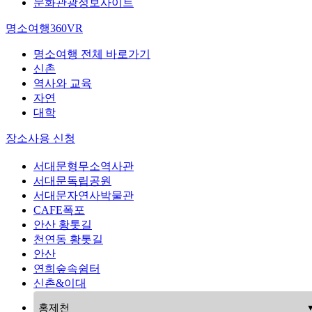
문화관광정보사이트
명소여행360VR
명소여행 전체 바로가기
신촌
역사와 교육
자연
대학
장소사용 신청
서대문형무소역사관
서대문독립공원
서대문자연사박물관
CAFE폭포
안산 황톳길
천연동 황톳길
안산
연희숲속쉼터
신촌&이대
홍제천