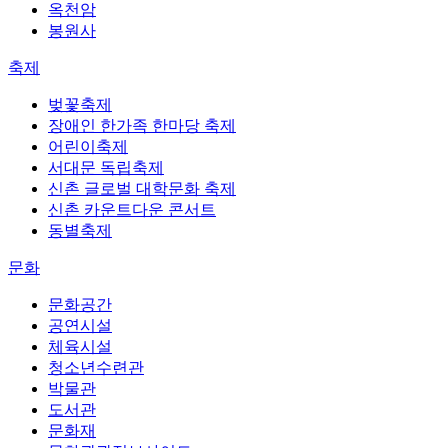
옥천암
봉원사
축제
벚꽃축제
장애인 한가족 한마당 축제
어린이축제
서대문 독립축제
신촌 글로벌 대학문화 축제
신촌 카운트다운 콘서트
동별축제
문화
문화공간
공연시설
체육시설
청소년수련관
박물관
도서관
문화재