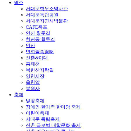
명소
서대문형무소역사관
서대문독립공원
서대문자연사박물관
CAFE폭포
안산 황톳길
천연동 황톳길
안산
연희숲속쉼터
신촌&이대
홍제천
북한산자락길
영천시장
옥천암
봉원사
축제
벚꽃축제
장애인 한가족 한마당 축제
어린이축제
서대문 독립축제
신촌 글로벌 대학문화 축제