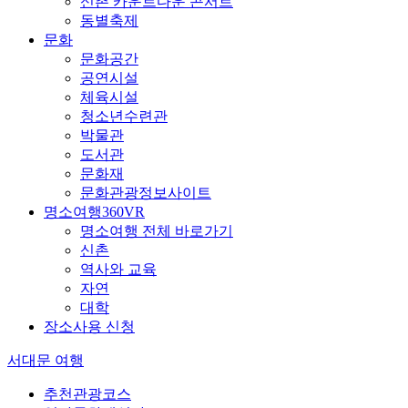
신촌 카운트다운 콘서트
동별축제
문화
문화공간
공연시설
체육시설
청소년수련관
박물관
도서관
문화재
문화관광정보사이트
명소여행360VR
명소여행 전체 바로가기
신촌
역사와 교육
자연
대학
장소사용 신청
서대문 여행
추천관광코스