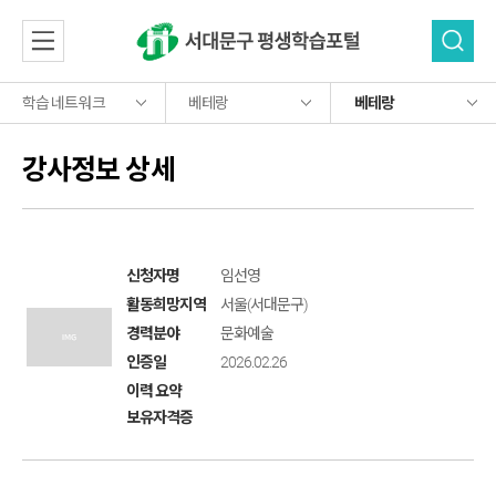
학습 네트워크
베테랑
베테랑
소개
소개
평생학습기관
소개 및 지원정책
강사정보 상세
프로그램
평생학습소개
프로그램
학습동아리
베테랑
주요사업소개
학습 네트워크
프로그램 목록
학습 네트워크
베테랑
이용안내
사이버강좌
자료실
자주 묻는 질문
자료실
평생학습기관
신청자명
임선영
오시는길
참여마당
학습동아리
활동희망지역
서울(서대문구)
참여마당
평생교육자료
경력분야
문화예술
베테랑
보도자료
인증일
2026.02.26
공지사항
로그인
홍보물
회원가입
이력 요약
평생학습뉴스
보유자격증
자유게시판