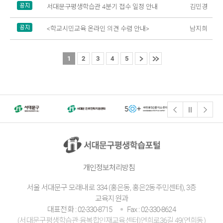
서대문구평생학습관 4분기 접수 일정 안내
김민경
<학교시민교육 온라인 의견 수렴 안내>
남지희
1
2
3
4
5
개인정보처리방침
서울 서대문구 모래내로 334 (홍은동, 홍은2동주민센터), 3층
교육지원과
대표전화 : 02-330-8715
Fax : 02-330-8624
(서대문구평생학습관·융복합인재교육센터)연희로36길 49(연희동)