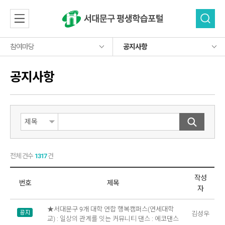
참여마당
공지사항
소개
소개
공지사항
공지사항
프로그램
평생학습소개
프로그램
평생학습뉴스
주요사업소개
학습 네트워크
프로그램 목록
학습 네트워크
자유게시판
이용안내
사이버강좌
자료실
자주 묻는 질문
자료실
평생학습기관
오시는길
참여마당
학습동아리
참여마당
평생교육자료
베테랑
전체 건수
1317
건
보도자료
공지사항
로그인
홍보물
회원가입
작성
번호
제목
평생학습뉴스
자
자유게시판
★서대문구 9개 대학 연합 행복캠퍼스(연세대학
김성우
교) : 일상의 관계를 잇는 커뮤니티 댄스 : 에코댄스