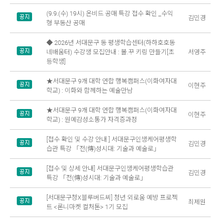
(9.9.(수) 19시) 온비드 공매 특강 접수 확인 _수익
김민경
형 부동산 공매
◆ 2026년 서대문구 동 평생학습센터(하하호호동
네배움터) 수강생 모집안내 : 볼.꾸 키링 만들기[초
서영주
등학생]
★서대문구 9개 대학 연합 행복캠퍼스(이화여자대
이현주
학교) : 이화와 함께하는 예술만남
★서대문구 9개 대학 연합 행복캠퍼스(이화여자대
이현주
학교) : 원예감성소통가 자격증과정
[접수 확인 및 수강 안내 ] 서대문구인생케어평생학
김민경
습관 특강 「전(傳)성시대: 기술과 예술로」
[접수 및 상세 안내] 서대문구인생케어평생학습관
김민경
특강 「전(傳)성시대: 기술과 예술로」
[서대문구청X블루버드씨] 청년 외로움 예방 프로젝
최제원
트 <론니마켓 컬처톤> 1기 모집